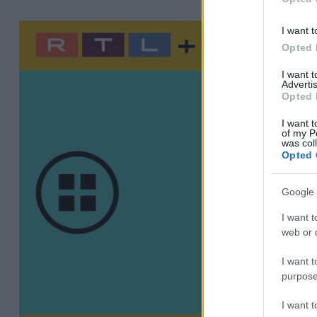
I want t
Opted 
I want 
Advertis
Opted 
I want t
of my P
was col
Opted 
Google 
I want t
web or d
I want t
purpose
I want 