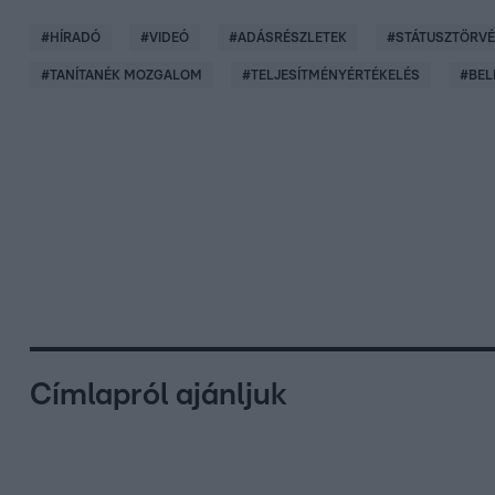
#
HÍRADÓ
#
VIDEÓ
#
ADÁSRÉSZLETEK
#
STÁTUSZTÖRV
#
TANÍTANÉK MOZGALOM
#
TELJESÍTMÉNYÉRTÉKELÉS
#
BEL
Címlapról ajánljuk