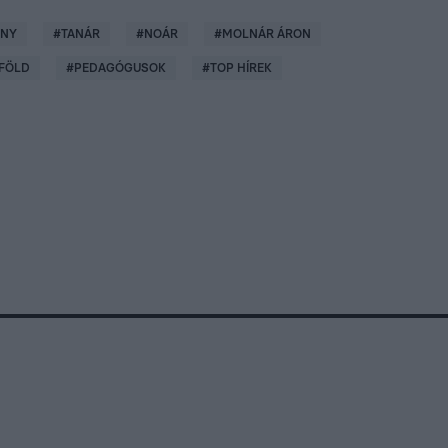
ÉNY
#
TANÁR
#
NOÁR
#
MOLNÁR ÁRON
FÖLD
#
PEDAGÓGUSOK
#
TOP HÍREK