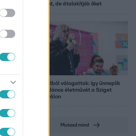
Központ, de átalakítják őket
Belföld
800 dalból válogattak: így ünneplik
Bródy János életművét a Sziget
Fesztiválon
Mutasd mind