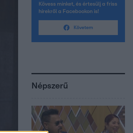
Kövess minket, és értesülj a friss
hírekről a Facebookon is!
Követem
Népszerű