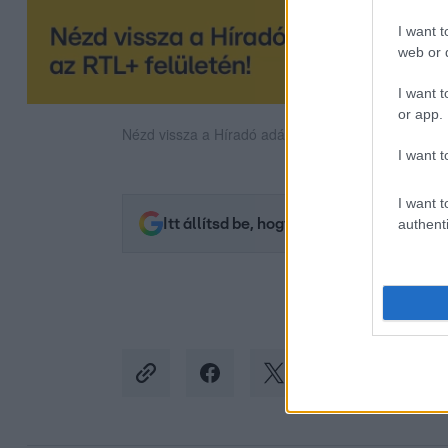
I want t
web or d
I want t
or app.
Nézd vissza a Híradó adásait az RTL+ felületén!
I want t
I want t
Itt állítsd be, hogy az RTL.hu az elsők 
authenti