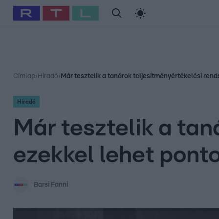
#
Babits Marcella
#
Szellő István
#
Most Wanted
#
Gallusz Ni
Címlap
›
Híradó
›
Már tesztelik a tanárok teljesítményértékelési rend
Híradó
Már tesztelik a tan
ezekkel lehet ponto
Barsi Fanni