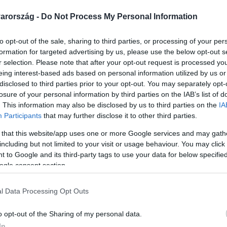
arország -
Do Not Process My Personal Information
to opt-out of the sale, sharing to third parties, or processing of your per
formation for targeted advertising by us, please use the below opt-out s
Link másolása
r selection. Please note that after your opt-out request is processed y
eing interest-based ads based on personal information utilized by us or
disclosed to third parties prior to your opt-out. You may separately opt-
losure of your personal information by third parties on the IAB’s list of
. This information may also be disclosed by us to third parties on the
IA
ásért, tanulmányi verseny szervezéséért is
Participants
that may further disclose it to other third parties.
akik részt vesznek a teljesítményértékelési
 that this website/app uses one or more Google services and may gath
erint a cél ezzel az lehet, hogy minél több
including but not limited to your visit or usage behaviour. You may click 
 to Google and its third-party tags to use your data for below specifi
nisztérium megkeresésünkre azt írta, hogy
ogle consent section.
 döntöttek. Közben a státusztörvény
 gyűjtött össze a Tanítanék mozgalom és a
l Data Processing Opt Outs
o opt-out of the Sharing of my personal data.
In