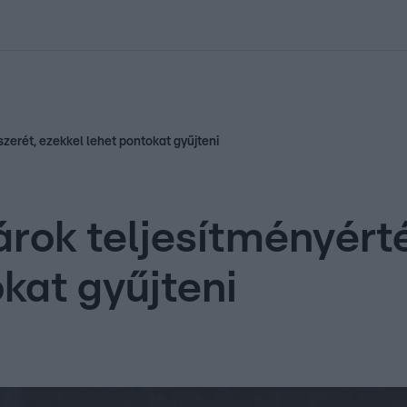
kolett
#
Időjárás
#
RTL műsor
#
Víz
#
Magyar Péter
#
Csillagjeg
szerét, ezekkel lehet pontokat gyűjteni
árok teljesítményért
kat gyűjteni