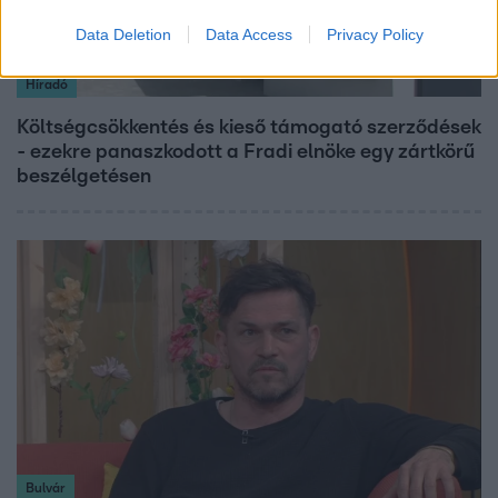
Data Deletion
Data Access
Privacy Policy
Híradó
Költségcsökkentés és kieső támogató szerződések
- ezekre panaszkodott a Fradi elnöke egy zártkörű
beszélgetésen
Bulvár