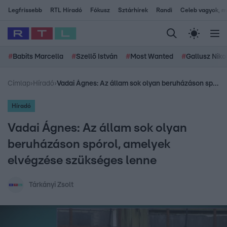
Legfrissebb
RTL Híradó
Fókusz
Sztárhírek
Randi
Celeb vagyok, me
#
Babits Marcella
#
Szellő István
#
Most Wanted
#
Gallusz Niko
Címlap
›
Híradó
›
Vadai Ágnes: Az állam sok olyan beruházáson spórol, amelyek elvégzése szükséges lenne
Híradó
Vadai Ágnes: Az állam sok olyan
beruházáson spórol, amelyek
elvégzése szükséges lenne
Tárkányi Zsolt