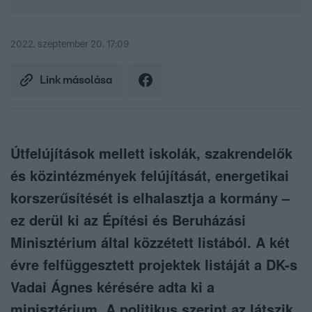
2022. szeptember 20. 17:09
Link másolása
Útfelújítások mellett iskolák, szakrendelők
és közintézmények felújítását, energetikai
korszerűsítését is elhalasztja a kormány –
ez derül ki az Építési és Beruházási
Minisztérium által közzétett listából. A két
évre felfüggesztett projektek listáját a DK-s
Vadai Ágnes kérésére adta ki a
minisztérium. A politikus szerint az látszik