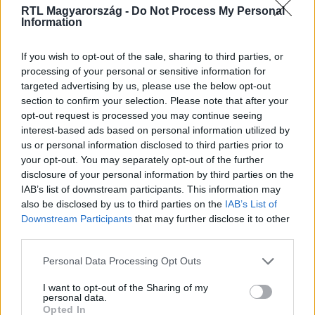
RTL Magyarország -
Do Not Process My Personal
Information
Itt állítsd be, hogy az RTL.hu az elsők között
legyen a Google-találatokban!
If you wish to opt-out of the sale, sharing to third parties, or
processing of your personal or sensitive information for
targeted advertising by us, please use the below opt-out
section to confirm your selection. Please note that after your
opt-out request is processed you may continue seeing
interest-based ads based on personal information utilized by
us or personal information disclosed to third parties prior to
your opt-out. You may separately opt-out of the further
disclosure of your personal information by third parties on the
IAB’s list of downstream participants. This information may
also be disclosed by us to third parties on the
IAB’s List of
Downstream Participants
that may further disclose it to other
Kövess minket, és értesülj a friss hírekről a
third parties.
Facebookon is!
Please note that this website/app uses one or more Google
Personal Data Processing Opt Outs
services and may gather and store information including but
not limited to your visit or usage behaviour. You may click to
I want to opt-out of the Sharing of my
Követem
personal data.
grant or deny consent to Google and its third-party tags to
Opted In