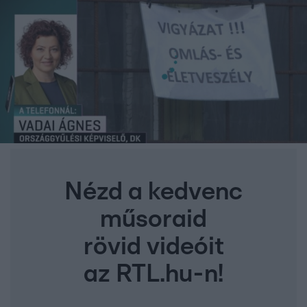
Nézd a kedvenc
műsoraid
rövid videóit
az RTL.hu-n!