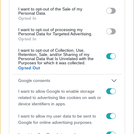
use your data for below specified purposes in below Google
consent section.
I want to opt-out of the Sale of my
Personal Data.
Opted In
#
HÍRADÓ
#
VIDEÓ
#
BELFÖLD
#
POLITIKA
I want to opt-out of processing my
Personal Data for Targeted Advertising.
Opted In
#
BERUHÁZÁSOK
#
ÁLLAMI PÉNZ
#
VADAI ÁGNES
#
DK
I want to opt-out of Collection, Use,
Retention, Sale, and/or Sharing of my
Personal Data that Is Unrelated with the
Purposes for which it was collected.
Opted Out
Google consents
I want to allow Google to enable storage
related to advertising like cookies on web or
Népszerű
device identifiers in apps.
I want to allow my user data to be sent to
Google for online advertising purposes.