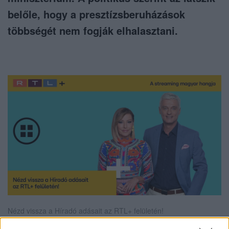
belőle, hogy a presztízsberuházások
többségét nem fogják elhalasztani.
Nézd vissza a Híradó adásait az RTL+ felületén!