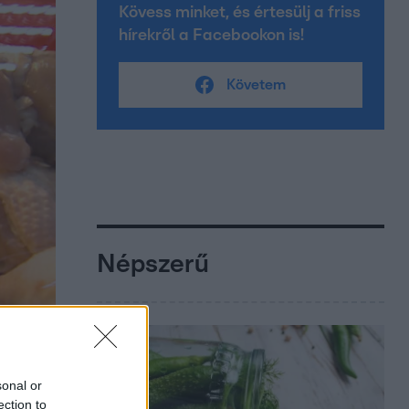
Kövess minket, és értesülj a friss
hírekről a Facebookon is!
Követem
Népszerű
sonal or
ection to