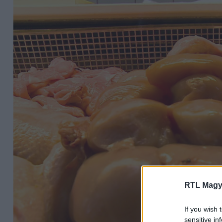
RTL Magy
If you wish 
sensitive in