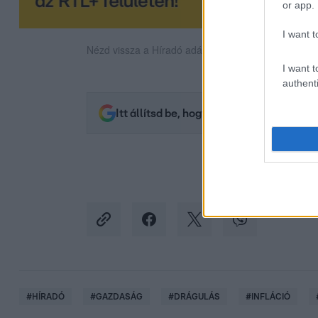
or app.
I want t
Nézd vissza a Híradó adásait az RTL+ felületén!
I want t
authenti
Itt állítsd be, hogy az RTL.hu az elsők 
#
HÍRADÓ
#
GAZDASÁG
#
DRÁGULÁS
#
INFLÁCIÓ