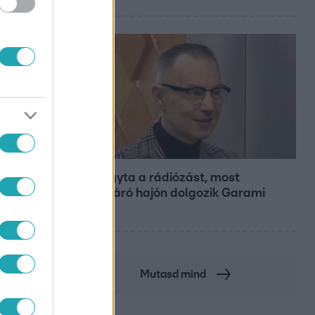
Bulvár
Otthagyta a rádiózást, most
óceánjáró hajón dolgozik Garami
Gábor
Mutasd mind