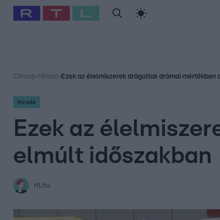
#
Babits Marcella
#
Szellő István
#
Most Wanted
#
Gallusz Ni
Címlap
›
Híradó
›
Ezek az élelmiszerek drágultak drámai mértékben 
Híradó
Ezek az élelmiszer
elmúlt időszakban
rtl.hu