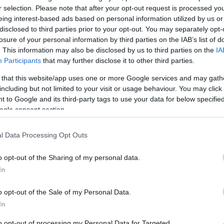
r selection. Please note that after your opt-out request is processed y
eing interest-based ads based on personal information utilized by us or
disclosed to third parties prior to your opt-out. You may separately opt-
losure of your personal information by third parties on the IAB’s list of
. This information may also be disclosed by us to third parties on the
IA
Link másolása
Participants
that may further disclose it to other third parties.
 that this website/app uses one or more Google services and may gath
including but not limited to your visit or usage behaviour. You may click 
 to Google and its third-party tags to use your data for below specifi
rül a csirkecomb, a rétesliszt és a
ogle consent section.
k az árstop miatti veszteségeiket is a
l Data Processing Opt Outs
ermékek árában mutatkozik meg. Az Eurostat
on az egyik legnagyobb az élelmiszer-
o opt-out of the Sharing of my personal data.
In
o opt-out of the Sale of my Personal Data.
In
to opt-out of processing my Personal Data for Targeted