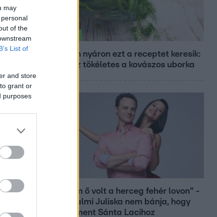
ou may
 personal
out of the
Életmód
 downstream
B’s List of
Minden nyáron ezt a receptet keresik:
így lesz tökéletes a kovászos uborka
er and store
to grant or
ed purposes
Bulvár
"Nekem ő volt a herceg fehér lovon" -
Széphalmi Juliska nem bánja, hogy
hozzáment Sánta Lacihoz