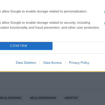
o allow Google to enable storage related to personalization.
o allow Google to enable storage related to security, including
cation functionality and fraud prevention, and other user protection.
között legyen a Google-találatokban!
CONFIRM
Data Deletion
Data Access
Privacy Policy
#
ÉLELMISZEREK
#
ÉLELMISZERÁRAK
#
ÁRSTOP