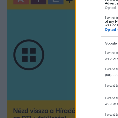
Advertis
Opted 
I want t
of my P
was col
Opted 
Google 
I want t
web or d
I want t
purpose
I want 
I want t
web or d
I want t