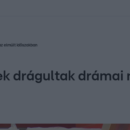
kolett
#
Időjárás
#
RTL műsor
#
Víz
#
Magyar Péter
#
Csillagjeg
az elmúlt időszakban
ek drágultak drámai