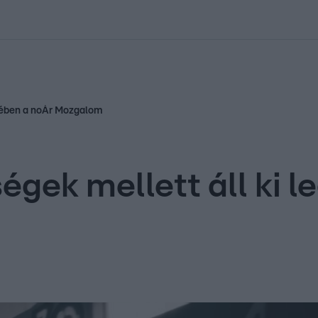
kolett
#
Időjárás
#
RTL műsor
#
Víz
#
Magyar Péter
#
Csillagjeg
ipjében a noÁr Mozgalom
égek mellett áll ki l