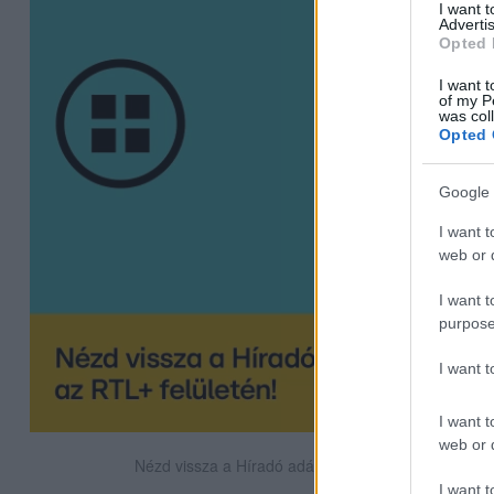
I want 
Advertis
Opted 
I want t
of my P
was col
Opted 
Google 
I want t
web or d
I want t
purpose
I want 
I want t
web or d
Nézd vissza a Híradó adásait az RTL+ felületén!
I want t