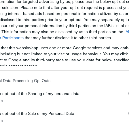
formation for targeted advertising by us, please use the below opt-out s
r selection. Please note that after your opt-out request is processed y
eing interest-based ads based on personal information utilized by us or
disclosed to third parties prior to your opt-out. You may separately opt-
losure of your personal information by third parties on the IAB’s list of
. This information may also be disclosed by us to third parties on the
IA
Link másolása
Participants
that may further disclose it to other third parties.
 that this website/app uses one or more Google services and may gath
including but not limited to your visit or usage behaviour. You may click 
 to Google and its third-party tags to use your data for below specifi
mozgalom bemutatta legújabb, az LMBTQ
ogle consent section.
.
l Data Processing Opt Outs
o opt-out of the Sharing of my personal data.
In
o opt-out of the Sale of my Personal Data.
In