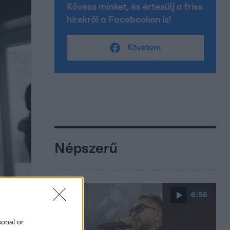
Kövess minket, és értesülj a friss
hírekről a Facebookon is!
Követem
Népszerű
6:56
sonal or