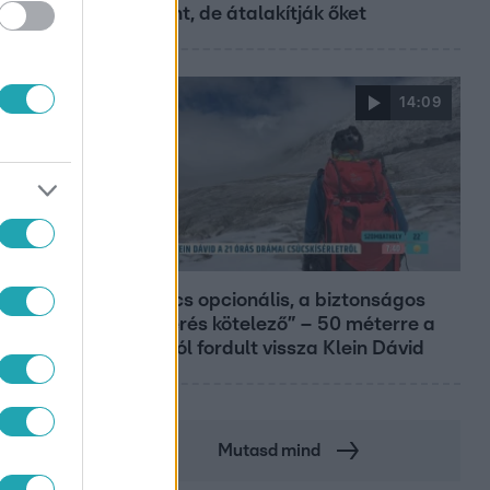
Központ, de átalakítják őket
14:09
Reggeli
„A csúcs opcionális, a biztonságos
hazatérés kötelező” – 50 méterre a
csúcstól fordult vissza Klein Dávid
Mutasd mind