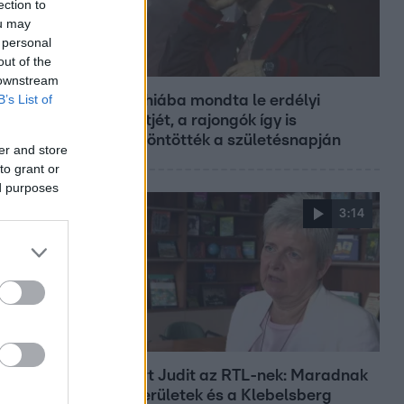
ection to
ou may
 personal
out of the
Fókusz
 downstream
B’s List of
Majka hiába mondta le erdélyi
koncertjét, a rajongók így is
felköszöntötték a születésnapján
er and store
to grant or
ed purposes
3:14
Híradó
Lannert Judit az RTL-nek: Maradnak
a tankerületek és a Klebelsberg