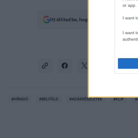
or app.
I want t
Itt állítsd be, hogy az RTL.hu az elsők 
I want t
authenti
#
HÍRADÓ
#
BELFÖLD
#
ADÁSRÉSZLETEK
#
KLIP
#