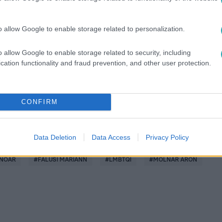
o allow Google to enable storage related to personalization.
között legyen a Google-találatokban!
o allow Google to enable storage related to security, including
cation functionality and fraud prevention, and other user protection.
CONFIRM
Data Deletion
Data Access
Privacy Policy
NOÁR
#
FALUSI MARIANN
#
LMBTQI
#
MOLNÁR ÁRON