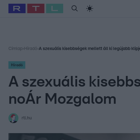
#
Babits Marcella
#
Szellő István
#
Most Wanted
#
Gallusz Ni
Címlap
›
Híradó
›
A szexuális kisebbségek mellett áll ki legújabb kl
Híradó
A szexuális kisebbs
noÁr Mozgalom
rtl.hu