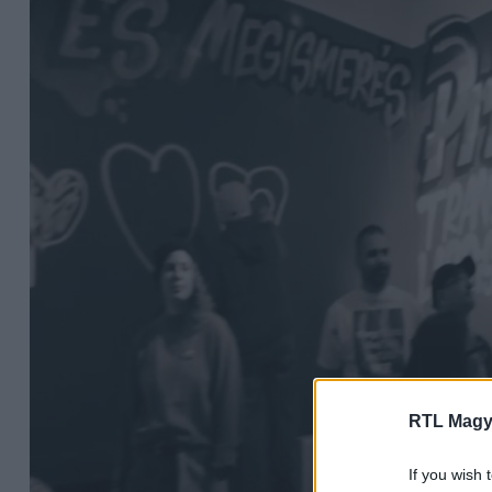
RTL Magy
If you wish 