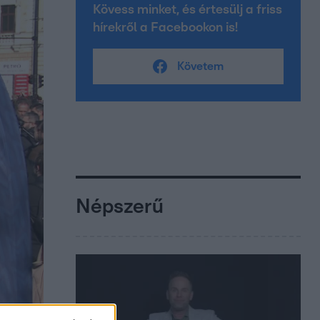
Kövess minket, és értesülj a friss
hírekről a Facebookon is!
Követem
Népszerű