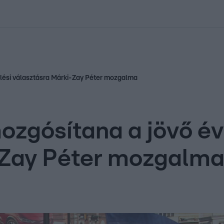
kolett
#
Időjárás
#
RTL műsor
#
Víz
#
Magyar Péter
#
Csillagjeg
űlési választásra Márki-Zay Péter mozgalma
ozgósítana a jövő év
-Zay Péter mozgalm