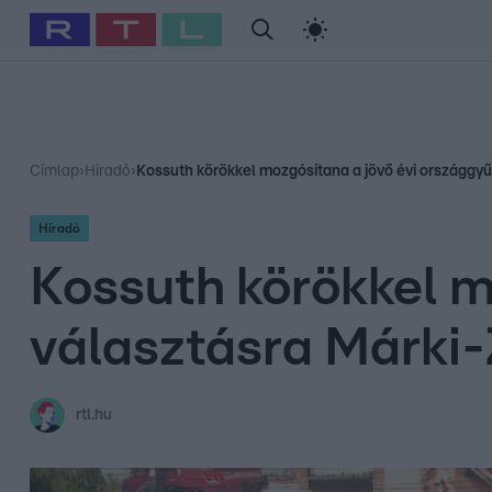
#
Babits Marcella
#
Szellő István
#
Most Wanted
#
Gallusz Ni
Címlap
›
Híradó
›
Kossuth körökkel mozgósítana a jövő évi országgy
Híradó
Kossuth körökkel m
választásra Márki
rtl.hu