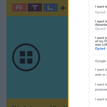
I want t
Opted 
I want 
Advertis
Opted 
I want t
of my P
was col
Opted 
Google 
I want t
web or d
I want t
purpose
I want 