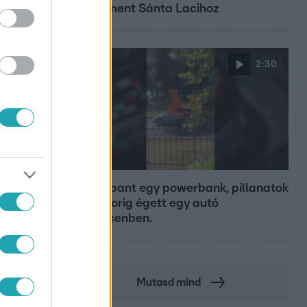
hozzáment Sánta Lacihoz
2:30
Híradó
Felrobbant egy powerbank, pillanatok
alatt porig égett egy autó
Debrecenben.
Mutasd mind