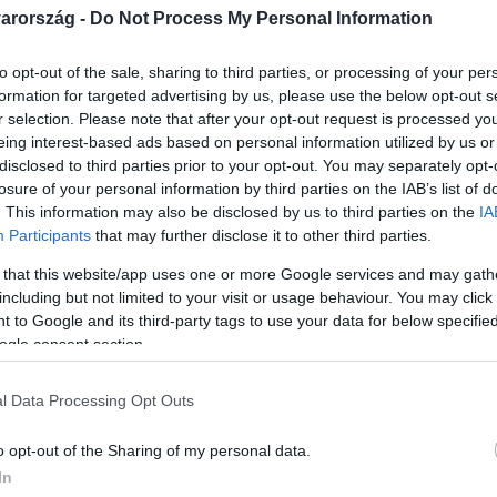
arország -
Do Not Process My Personal Information
to opt-out of the sale, sharing to third parties, or processing of your per
formation for targeted advertising by us, please use the below opt-out s
r selection. Please note that after your opt-out request is processed y
Link másolása
eing interest-based ads based on personal information utilized by us or
disclosed to third parties prior to your opt-out. You may separately opt-
losure of your personal information by third parties on the IAB’s list of
. This information may also be disclosed by us to third parties on the
IA
Participants
that may further disclose it to other third parties.
a szerveződő, úgynevezett Kossuth-
 that this website/app uses one or more Google services and may gath
rszággyűlési választásra Márki-Zay Péter
including but not limited to your visit or usage behaviour. You may click 
lnök-jelölt arra is megkérte a támogatóit,
 to Google and its third-party tags to use your data for below specifi
ogle consent section.
ésében, mert szerinte azok nem mindenkihez
médiakutató szerint az állami média
l Data Processing Opt Outs
zzel a demokrácia ellen dolgozott.
o opt-out of the Sharing of my personal data.
In