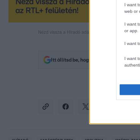
I want t
web or d
I want t
or app.
Nézd vissza a Híradó adásait az RTL+ felületén!
I want t
I want t
Itt állítsd be, hogy az RTL.hu az elsők 
authenti