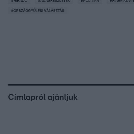
#
HÍRADÓ
#
ADÁSRÉSZLETEK
#
POLITIKA
#
MÁRKI-ZAY 
#
ORSZÁGGYŰLÉSI VÁLASZTÁS
Címlapról ajánljuk