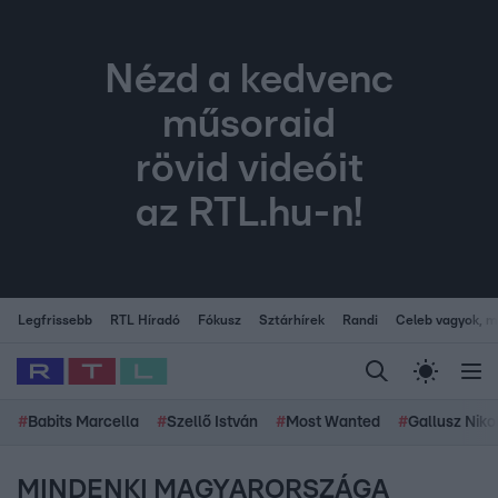
Nézd a kedvenc
műsoraid
rövid videóit
az RTL.hu-n!
Legfrissebb
RTL Híradó
Fókusz
Sztárhírek
Randi
Celeb vagyok, me
#
Babits Marcella
#
Szellő István
#
Most Wanted
#
Gallusz Niko
MINDENKI MAGYARORSZÁGA