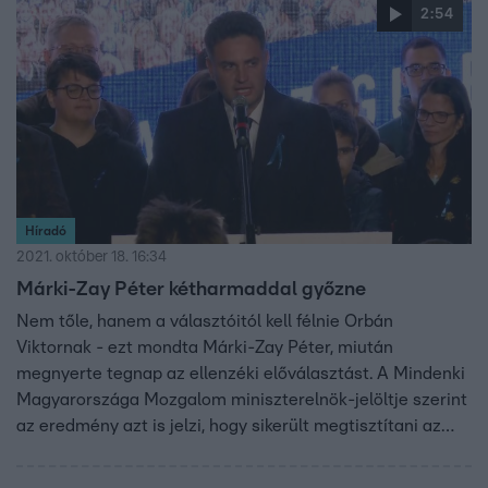
2:54
dolgozott.
Híradó
2021. október 18. 16:34
Márki-Zay Péter kétharmaddal győzne
Nem tőle, hanem a választóitól kell félnie Orbán
Viktornak - ezt mondta Márki-Zay Péter, miután
megnyerte tegnap az ellenzéki előválasztást. A Mindenki
Magyarországa Mozgalom miniszterelnök-jelöltje szerint
az eredmény azt is jelzi, hogy sikerült megtisztítani az
ellenzéket. Úgy fogalmazott: a gyűlölet ellen csak
szeretettel lehet harcolni, ezért a fideszeseket is -