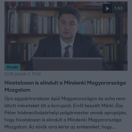
idézem - magukhoz ölelik majd. A Fidesz úgy reagált:
1:53
Márki-Zay Péter feladata lett, hogy hatalomra segítse
Gyurcsány Ferencet.
Híradó
2019. január 2. 17:32
Hivatalosan is elindult a Mindenki Magyarországa
Mozgalom
Újra egypártrendszer épül Magyarországon és soha nem
látott méreteket ölt a korrupció. Erről beszélt Márki-Zay
Péter hódmezővásárhelyi polgármester annak apropóján,
hogy hivatalosan is elindult a Mindenki Magyarországa
Mozgalom. Az elnök arra kérte az embereket, hogy