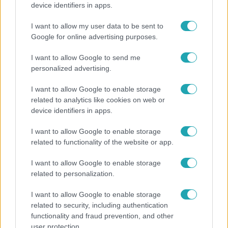
device identifiers in apps.
I want to allow my user data to be sent to
Google for online advertising purposes.
I want to allow Google to send me
personalized advertising.
Belföld
2022. szeptember 30. 17:25
I want to allow Google to enable storage
Megkérdezték Márki-Zay Pétert, nem fél-e, hogy
related to analytics like cookies on web or
device identifiers in apps.
börtönbe kerül, mire azt mondta, hogy Jézust is
keresztre feszítették amiatt, mert felvállalta az
I want to allow Google to enable storage
igazságot
related to functionality of the website or app.
A politikus számított arra, hogy valamilyen ügyet elő
fognak venni.
I want to allow Google to enable storage
related to personalization.
I want to allow Google to enable storage
2:25
related to security, including authentication
functionality and fraud prevention, and other
user protection.