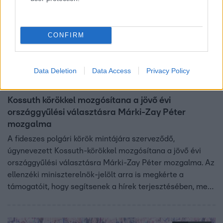
CONFIRM
Data Deletion
Data Access
Privacy Policy
Híradó
2021. október 19. 16:24
Kossuth körökkel mozgósítana a jövő évi
országgyűlési választásra Márki-Zay Péter
mozgalma
A fideszes polgári körök mintájára szerveződő,
úgynevezett Kossuth-körökkel mozgósítana a jövő évi
országgyűlési választásra Márki-Zay Péter mozgalma. Az
ellenzéki miniszterelnök-jelölt arra is megkérte a
támogatóit, hogy segítsenek a hírek terjesztésében, mert
szerinte azok nem mindenkihez jutnak el. Az RTL-nek
nyilatkozó médiakutató szerint az állami média
elhallgatta az előválasztást, és ezzel a demokrácia ellen