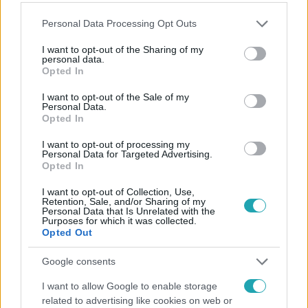
Please note that this website/app uses one or more Google
Personal Data Processing Opt Outs
services and may gather and store information including but
not limited to your visit or usage behaviour. You may click to
I want to opt-out of the Sharing of my
personal data.
grant or deny consent to Google and its third-party tags to
Opted In
use your data for below specified purposes in below Google
consent section.
I want to opt-out of the Sale of my
Personal Data.
Opted In
Belföld
2022. október 26. 12:09
I want to opt-out of processing my
Personal Data for Targeted Advertising.
A titkosszolgálat is ada­tokat gyűjt Márki-Zay
Opted In
Péter mozgalmáról
I want to opt-out of Collection, Use,
A tét az ellenzék vezéralakjainak büntetőeljárás alá
Retention, Sale, and/or Sharing of my
vonása.
Personal Data that Is Unrelated with the
Purposes for which it was collected.
Opted Out
Google consents
I want to allow Google to enable storage
related to advertising like cookies on web or