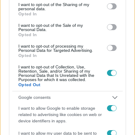
Facebookon is!
not limited to your visit or usage behaviour. You may click to
I want to opt-out of the Sharing of my
personal data.
grant or deny consent to Google and its third-party tags to
Opted In
use your data for below specified purposes in below Google
Követem
consent section.
I want to opt-out of the Sale of my
Personal Data.
Opted In
I want to opt-out of processing my
Personal Data for Targeted Advertising.
Opted In
#
HÍRADÓ
#
ADÁSRÉSZLETEK
#
MÁRKI-ZAY PÉTER
I want to opt-out of Collection, Use,
Retention, Sale, and/or Sharing of my
#
ELLENZÉKI ELŐVÁLASZTÁS
#
ORBÁN VIKTOR
Personal Data that Is Unrelated with the
Purposes for which it was collected.
#
MINDENKI MAGYARORSZÁGA MOZGALOM
Opted Out
Google consents
I want to allow Google to enable storage
related to advertising like cookies on web or
device identifiers in apps.
I want to allow my user data to be sent to