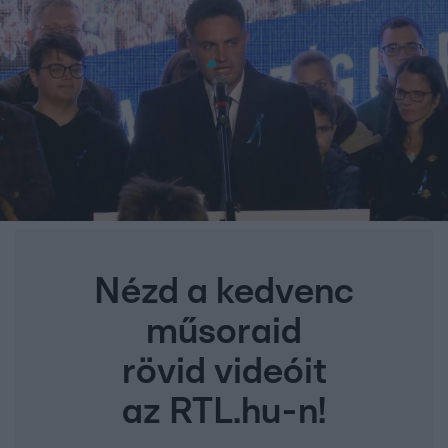
Nézd a kedvenc
műsoraid
rövid videóit
az RTL.hu-n!