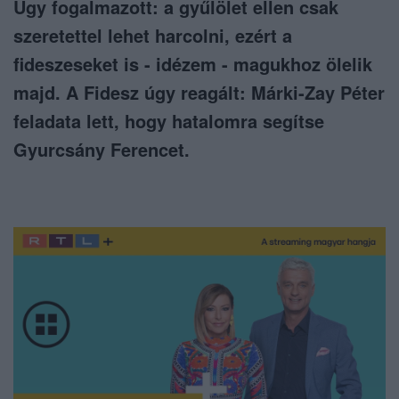
Úgy fogalmazott: a gyűlölet ellen csak
szeretettel lehet harcolni, ezért a
fideszeseket is - idézem - magukhoz ölelik
majd. A Fidesz úgy reagált: Márki-Zay Péter
feladata lett, hogy hatalomra segítse
Gyurcsány Ferencet.