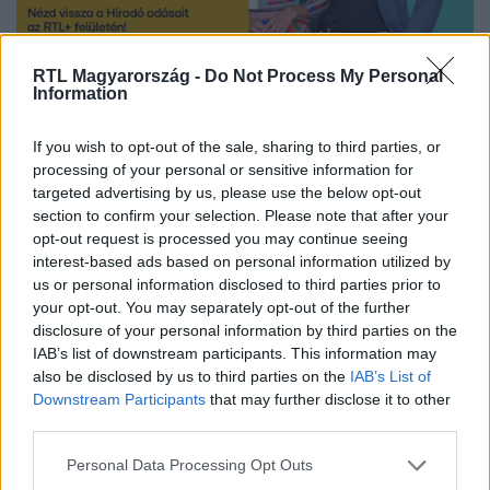
RTL Magyarország -
Do Not Process My Personal
Nézd vissza a Híradó adásait az RTL+ felületén!
Information
If you wish to opt-out of the sale, sharing to third parties, or
processing of your personal or sensitive information for
Itt állítsd be, hogy az RTL.hu az elsők között
targeted advertising by us, please use the below opt-out
legyen a Google-találatokban!
section to confirm your selection. Please note that after your
opt-out request is processed you may continue seeing
interest-based ads based on personal information utilized by
us or personal information disclosed to third parties prior to
your opt-out. You may separately opt-out of the further
disclosure of your personal information by third parties on the
IAB’s list of downstream participants. This information may
also be disclosed by us to third parties on the
IAB’s List of
Downstream Participants
that may further disclose it to other
third parties.
Please note that this website/app uses one or more Google
Personal Data Processing Opt Outs
Kövess minket, és értesülj a friss hírekről a
services and may gather and store information including but