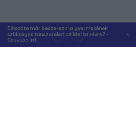
Elkezdte már beszerezni a gyermekének
szükséges tanszereket az idei tanévre? -
Szavazz itt!
Rólunk