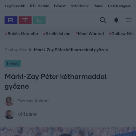
Legfrissebb
RTL Híradó
Fókusz
Sztárhírek
Randi
Celeb vagyok, me
#
Babits Marcella
#
Szellő István
#
Most Wanted
#
Gallusz Niko
Címlap
›
Híradó
›
Márki-Zay Péter kétharmaddal győzne
Híradó
Márki-Zay Péter kétharmaddal
győzne
Fazekas Andrea
Kéri Barna