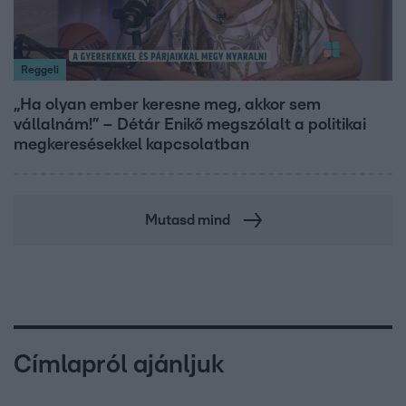
Reggeli
„Ha olyan ember keresne meg, akkor sem
vállalnám!” – Détár Enikő megszólalt a politikai
megkeresésekkel kapcsolatban
Mutasd mind
Címlapról ajánljuk