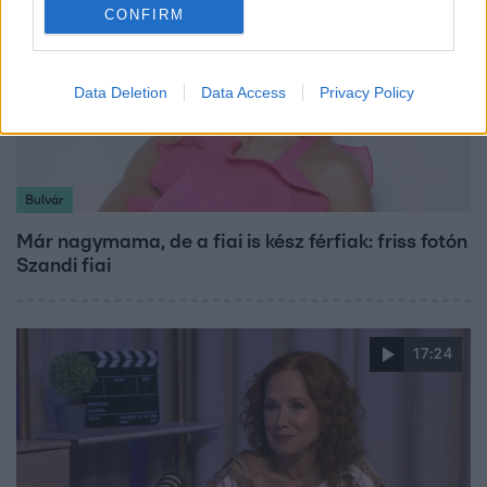
CONFIRM
Data Deletion
Data Access
Privacy Policy
Bulvár
Már nagymama, de a fiai is kész férfiak: friss fotón
Szandi fiai
17:24