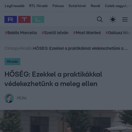
Legfrissebb
RTL Híradó
Fókusz
Sztárhírek
Randi
Celeb vagyok, me
#
Babits Marcella
#
Szellő István
#
Most Wanted
#
Gallusz Niko
Címlap
›
Híradó
›
HŐSÉG: Ezekkel a praktikákkal védekezhetünk a meleg ellen
Híradó
HŐSÉG: Ezekkel a praktikákkal
védekezhetünk a meleg ellen
rtl.hu