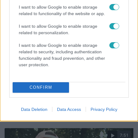
értékét is csökkentheti
I want to allow Google to enable storage
related to functionality of the website or app.
I want to allow Google to enable storage
related to personalization.
I want to allow Google to enable storage
related to security, including authentication
functionality and fraud prevention, and other
user protection.
CONFIRM
Bulvár
Bódig Guszti és Margó büszkén jelentették be:
Data Deletion
Data Access
Privacy Policy
megvan a család első diplomása
7:51