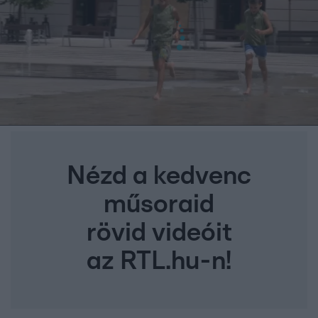
Nézd a kedvenc
műsoraid
rövid videóit
az RTL.hu-n!