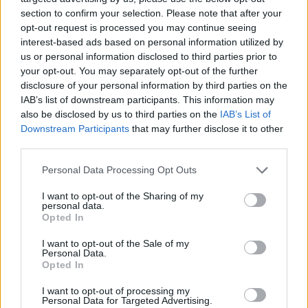
section to confirm your selection. Please note that after your
opt-out request is processed you may continue seeing
interest-based ads based on personal information utilized by
us or personal information disclosed to third parties prior to
your opt-out. You may separately opt-out of the further
disclosure of your personal information by third parties on the
Kövess minket, és értesülj a friss hírekről a
IAB’s list of downstream participants. This information may
Facebookon is!
also be disclosed by us to third parties on the
IAB’s List of
Downstream Participants
that may further disclose it to other
third parties.
Követem
Please note that this website/app uses one or more Google
Personal Data Processing Opt Outs
services and may gather and store information including but
not limited to your visit or usage behaviour. You may click to
I want to opt-out of the Sharing of my
personal data.
grant or deny consent to Google and its third-party tags to
Opted In
use your data for below specified purposes in below Google
consent section.
#
HÍRADÓ
#
ADÁSRÉSZLETEK
#
IDŐJÁRÁS
I want to opt-out of the Sale of my
Personal Data.
Opted In
#
HŐSÉG
#
MELEG
#
FOLYADÉK
#
RTL
I want to opt-out of processing my
Personal Data for Targeted Advertising.