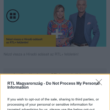
Nézd vissza a Híradó adásait az RTL+ felületén!
Itt állítsd be, hogy az RTL.hu az elsők között
legyen a Google-találatokban!
RTL Magyarország -
Do Not Process My Personal
Information
If you wish to opt-out of the sale, sharing to third parties, or
processing of your personal or sensitive information for
targeted advertising by us, please use the below opt-out