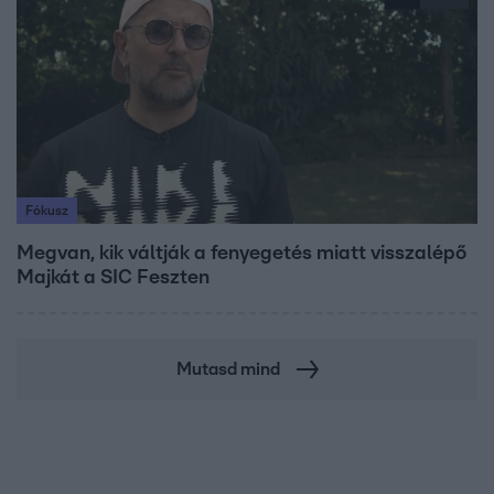
Fókusz
Megvan, kik váltják a fenyegetés miatt visszalépő
Majkát a SIC Feszten
Mutasd mind