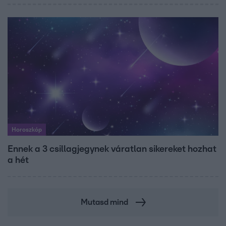
Horoszkóp
Ennek a 3 csillagjegynek váratlan sikereket hozhat
a hét
Mutasd mind