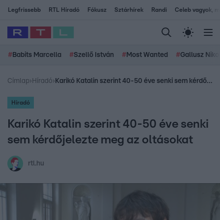
Legfrissebb
RTL Híradó
Fókusz
Sztárhírek
Randi
Celeb vagyok, me
#
Babits Marcella
#
Szellő István
#
Most Wanted
#
Gallusz Niko
Címlap
›
Híradó
›
Karikó Katalin szerint 40-50 éve senki sem kérdőjelezte meg az oltásokat
Híradó
Karikó Katalin szerint 40-50 éve senki
sem kérdőjelezte meg az oltásokat
rtl.hu