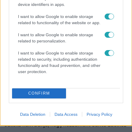
device identifiers in apps.
Bulvár
I want to allow Google to enable storage
Pluszpénzes légkondi, elfogyott jég, zöld rántotta:
related to functionality of the website or app.
Járai Máté kiakadt Siófokon
I want to allow Google to enable storage
related to personalization.
I want to allow Google to enable storage
related to security, including authentication
functionality and fraud prevention, and other
user protection.
CONFIRM
Bulvár
Data Deletion
Data Access
Privacy Policy
"Nekem ő volt a herceg fehér lovon" - Széphalmi
Juliska nem bánja, hogy hozzáment Sánta Lacihoz