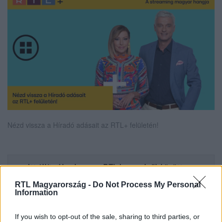
Nézd vissza a Híradó adásait az RTL+ felületén!
Itt állítsd be, hogy az RTL.hu az elsők között
legyen a Google-találatokban!
RTL Magyarország -
Do Not Process My Personal
Information
If you wish to opt-out of the sale, sharing to third parties, or