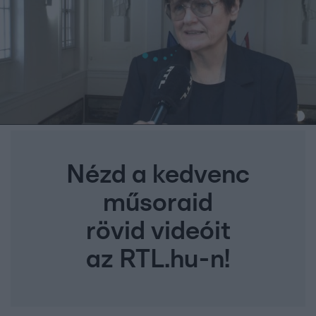
Nézd a kedvenc
műsoraid
rövid videóit
az RTL.hu-n!