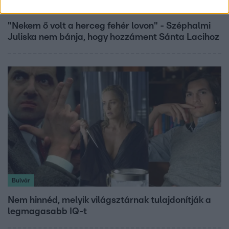
Bulvár
"Nekem ő volt a herceg fehér lovon" - Széphalmi
Juliska nem bánja, hogy hozzáment Sánta Lacihoz
Bulvár
Nem hinnéd, melyik világsztárnak tulajdonítják a
legmagasabb IQ-t