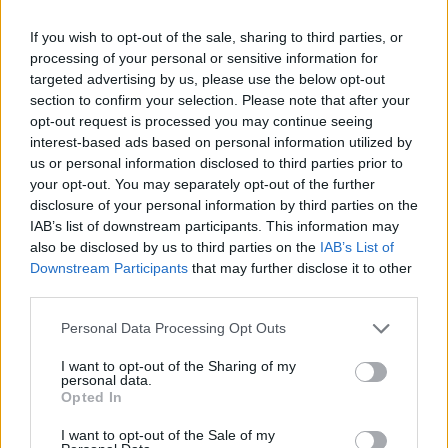
legyen a Google-találatokban!
If you wish to opt-out of the sale, sharing to third parties, or
processing of your personal or sensitive information for
targeted advertising by us, please use the below opt-out
section to confirm your selection. Please note that after your
opt-out request is processed you may continue seeing
interest-based ads based on personal information utilized by
us or personal information disclosed to third parties prior to
your opt-out. You may separately opt-out of the further
disclosure of your personal information by third parties on the
IAB’s list of downstream participants. This information may
also be disclosed by us to third parties on the
IAB’s List of
Kövess minket, és értesülj a friss hírekről a
Downstream Participants
that may further disclose it to other
third parties.
Facebookon is!
Please note that this website/app uses one or more Google
Personal Data Processing Opt Outs
services and may gather and store information including but
Követem
not limited to your visit or usage behaviour. You may click to
I want to opt-out of the Sharing of my
personal data.
grant or deny consent to Google and its third-party tags to
Opted In
use your data for below specified purposes in below Google
consent section.
I want to opt-out of the Sale of my