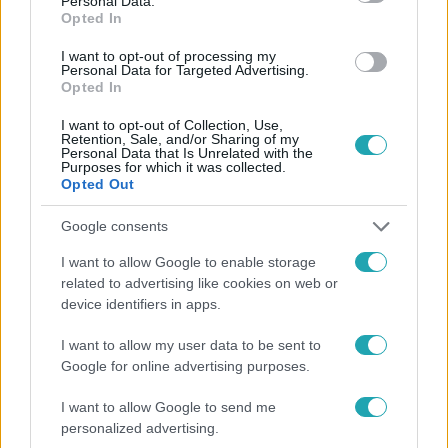
Personal Data.
Opted In
#
HÍRADÓ
#
ADÁSRÉSZLETEK
#
KORONAVÍRUS
I want to opt-out of processing my
#
ÁLDOZAT
#
HALÁLOZÁS
#
CSÖKKENÉS
Personal Data for Targeted Advertising.
Opted In
#
VÍRUSKUTATÓ
#
MÁSODIK HULLÁM
#
RTL
I want to opt-out of Collection, Use,
Retention, Sale, and/or Sharing of my
Personal Data that Is Unrelated with the
Purposes for which it was collected.
Opted Out
Google consents
I want to allow Google to enable storage
Népszerű
related to advertising like cookies on web or
device identifiers in apps.
I want to allow my user data to be sent to
Google for online advertising purposes.
I want to allow Google to send me
personalized advertising.