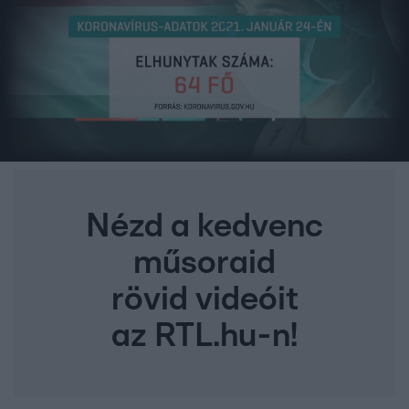
Nézd a kedvenc
műsoraid
rövid videóit
az RTL.hu-n!