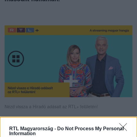
Nézd vissza a Híradó adásait az RTL+ felületén!
RTL Magyarország -
Do Not Process My Personal
Itt állítsd be, hogy az RTL.hu az elsők között
Information