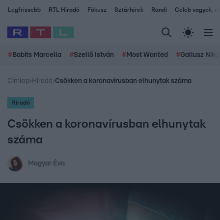
Legfrissebb
RTL Híradó
Fókusz
Sztárhírek
Randi
Celeb vagyok, me
#
Babits Marcella
#
Szellő István
#
Most Wanted
#
Gallusz Niko
Címlap
›
Híradó
›
Csökken a koronavírusban elhunytak száma
Híradó
Csökken a koronavírusban elhunytak
száma
Magyar Éva