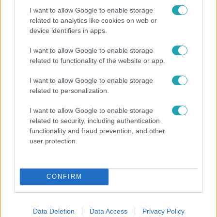
I want to allow Google to enable storage
related to analytics like cookies on web or
device identifiers in apps.
I want to allow Google to enable storage
Bulvár
related to functionality of the website or app.
Bódi Guszti és Margó büszkén jelentették be:
I want to allow Google to enable storage
megvan a család első diplomása
related to personalization.
I want to allow Google to enable storage
related to security, including authentication
functionality and fraud prevention, and other
user protection.
CONFIRM
Data Deletion
Data Access
Privacy Policy