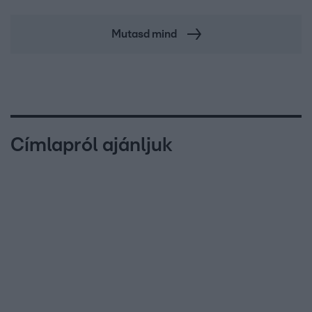
Mutasd mind
Címlapról ajánljuk