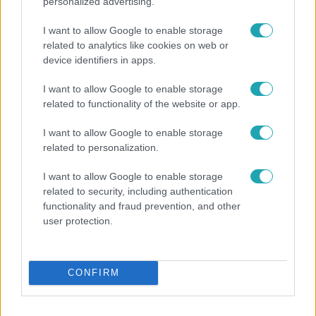
personalized advertising.
I want to allow Google to enable storage
related to analytics like cookies on web or
device identifiers in apps.
I want to allow Google to enable storage
related to functionality of the website or app.
Házon kívül
I want to allow Google to enable storage
Flakonozók - megmutatjuk, hogyan telik a pesti
related to personalization.
palackgyűjtők éjszakái
I want to allow Google to enable storage
related to security, including authentication
functionality and fraud prevention, and other
user protection.
CONFIRM