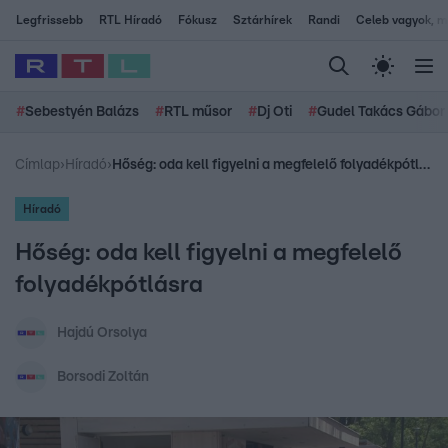
Legfrissebb
RTL Híradó
Fókusz
Sztárhírek
Randi
Celeb vagyok, me
#
Sebestyén Balázs
#
RTL műsor
#
Dj Oti
#
Gudel Takács Gábor
Címlap
›
Híradó
›
Hőség: oda kell figyelni a megfelelő folyadékpótlásra
Híradó
Hőség: oda kell figyelni a megfelelő
folyadékpótlásra
Hajdú Orsolya
Borsodi Zoltán