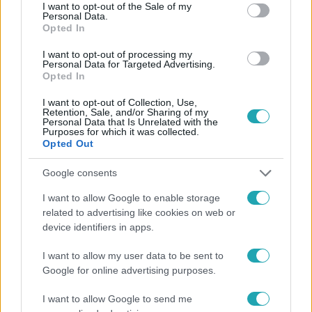
consent section.
I want to opt-out of the Sale of my
Personal Data.
Opted In
#
HÍRADÓ
#
ADÁSRÉSZLETEK
#
BELFÖLD
#
HŐSÉG
I want to opt-out of processing my
Personal Data for Targeted Advertising.
Opted In
#
KÁNIKULA
#
FOLYADÉK
#
PÓTLÁS
#
IDŐSEK
#
KISMAMÁK
#
RTL
I want to opt-out of Collection, Use,
Retention, Sale, and/or Sharing of my
Personal Data that Is Unrelated with the
Purposes for which it was collected.
Opted Out
Google consents
I want to allow Google to enable storage
related to advertising like cookies on web or
Népszerű
device identifiers in apps.
I want to allow my user data to be sent to
Google for online advertising purposes.
10:54
I want to allow Google to send me