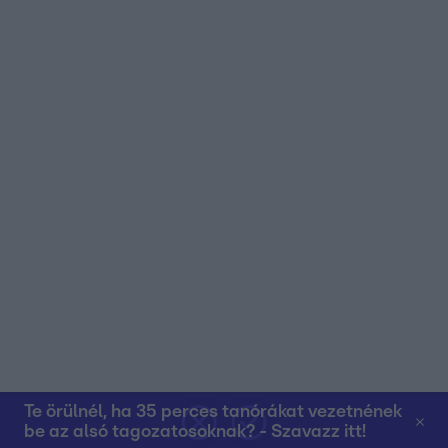
Te örülnél, ha 35 perces tanórákat vezetnének
be az alsó tagozatosoknak? - Szavazz itt!