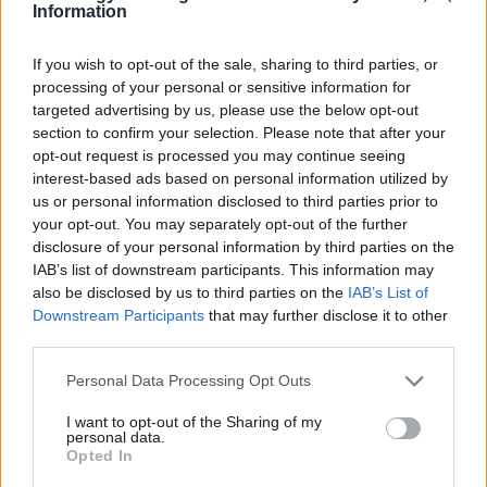
Information
Itt állítsd be, hogy az RTL.hu az elsők között
legyen a Google-találatokban!
If you wish to opt-out of the sale, sharing to third parties, or
processing of your personal or sensitive information for
targeted advertising by us, please use the below opt-out
section to confirm your selection. Please note that after your
opt-out request is processed you may continue seeing
interest-based ads based on personal information utilized by
us or personal information disclosed to third parties prior to
your opt-out. You may separately opt-out of the further
disclosure of your personal information by third parties on the
IAB’s list of downstream participants. This information may
also be disclosed by us to third parties on the
IAB’s List of
Downstream Participants
that may further disclose it to other
Kövess minket, és értesülj a friss hírekről a
third parties.
Facebookon is!
Please note that this website/app uses one or more Google
Personal Data Processing Opt Outs
services and may gather and store information including but
not limited to your visit or usage behaviour. You may click to
I want to opt-out of the Sharing of my
Követem
personal data.
grant or deny consent to Google and its third-party tags to
Opted In
use your data for below specified purposes in below Google