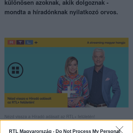
különösen azoknak, akik dolgoznak -
mondta a híradónknak nyilatkozó orvos.
Nézd vissza a Híradó adásait az RTL+ felületén!
RTL Magyarország -
Do Not Process My Personal