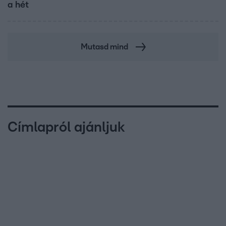
a hét
Mutasd mind
Címlapról ajánljuk