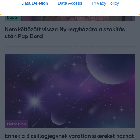
Data Deletion
Data Access
Privacy Policy
Bulvár
Nem költözött vissza Nyíregyházára a szakítás
után Pap Dorci
Horoszkóp
Ennek a 3 csillagjegynek váratlan sikereket hozhat