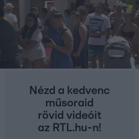
Nézd a kedvenc
műsoraid
rövid videóit
az RTL.hu-n!