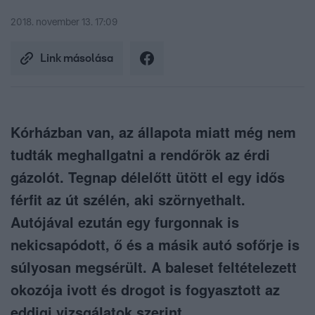
2018. november 13. 17:09
Link másolása
Kórházban van, az állapota miatt még nem
tudták meghallgatni a rendőrök az érdi
gázolót. Tegnap délelőtt ütött el egy idős
férfit az út szélén, aki szörnyethalt.
Autójával ezután egy furgonnak is
nekicsapódott, ő és a másik autó sofőrje is
súlyosan megsérült. A baleset feltételezett
okozója ivott és drogot is fogyasztott az
eddigi vizsgálatok szerint.