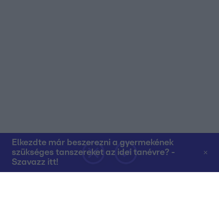
Elkezdte már beszerezni a gyermekének
szükséges tanszereket az idei tanévre? -
Szavazz itt!