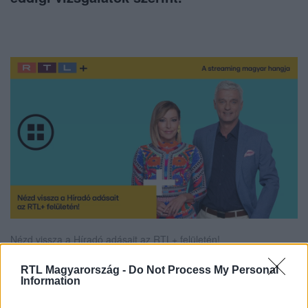
Nézd vissza a Híradó adásait az RTL+ felületén!
RTL Magyarország -
Do Not Process My Personal
Information
Itt állítsd be, hogy az RTL.hu az elsők között