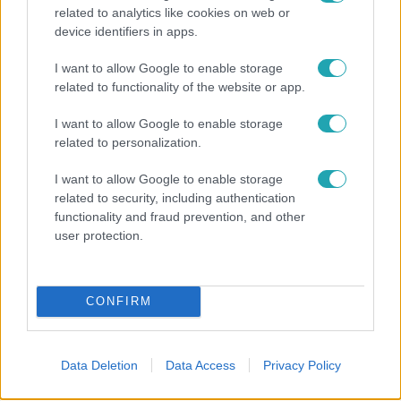
related to analytics like cookies on web or
device identifiers in apps.
I want to allow Google to enable storage
Bulvár
related to functionality of the website or app.
„Attól féltem, nem fogja túlélni” – megrázó
I want to allow Google to enable storage
vallomást tett Nyári Dia a kislánya műtétjéről
related to personalization.
I want to allow Google to enable storage
related to security, including authentication
6:12
functionality and fraud prevention, and other
user protection.
CONFIRM
Data Deletion
Data Access
Privacy Policy
Reggeli