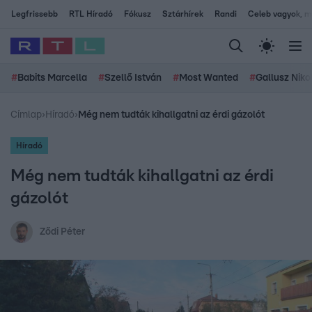
Legfrissebb
RTL Híradó
Fókusz
Sztárhírek
Randi
Celeb vagyok, me
#
Babits Marcella
#
Szellő István
#
Most Wanted
#
Gallusz Niko
Címlap
›
Híradó
›
Még nem tudták kihallgatni az érdi gázolót
Híradó
Még nem tudták kihallgatni az érdi
gázolót
Ződi Péter