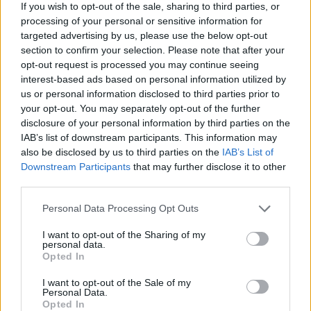
legyen a Google-találatokban!
If you wish to opt-out of the sale, sharing to third parties, or
processing of your personal or sensitive information for
targeted advertising by us, please use the below opt-out
section to confirm your selection. Please note that after your
opt-out request is processed you may continue seeing
interest-based ads based on personal information utilized by
us or personal information disclosed to third parties prior to
your opt-out. You may separately opt-out of the further
disclosure of your personal information by third parties on the
IAB’s list of downstream participants. This information may
also be disclosed by us to third parties on the
IAB’s List of
Downstream Participants
that may further disclose it to other
third parties.
Kövess minket, és értesülj a friss hírekről a
Facebookon is!
Please note that this website/app uses one or more Google
Personal Data Processing Opt Outs
services and may gather and store information including but
not limited to your visit or usage behaviour. You may click to
I want to opt-out of the Sharing of my
Követem
personal data.
grant or deny consent to Google and its third-party tags to
Opted In
use your data for below specified purposes in below Google
consent section.
I want to opt-out of the Sale of my
Personal Data.
Opted In