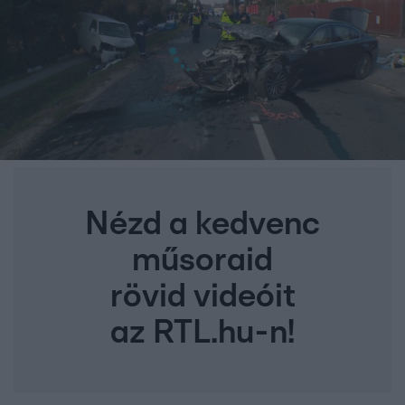
Nézd a kedvenc
műsoraid
rövid videóit
az RTL.hu-n!