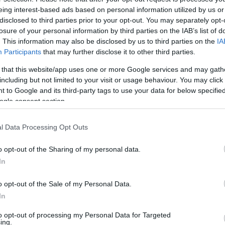
eing interest-based ads based on personal information utilized by us or
disclosed to third parties prior to your opt-out. You may separately opt-
losure of your personal information by third parties on the IAB’s list of
Link másolása
. This information may also be disclosed by us to third parties on the
IA
Participants
that may further disclose it to other third parties.
 that this website/app uses one or more Google services and may gath
including but not limited to your visit or usage behaviour. You may click 
gázolt halálra egy idős asszonyt a rendőrök
 to Google and its third-party tags to use your data for below specifi
tek este Dunakeszin.
ogle consent section.
l Data Processing Opt Outs
o opt-out of the Sharing of my personal data.
In
o opt-out of the Sale of my Personal Data.
In
to opt-out of processing my Personal Data for Targeted
ing.