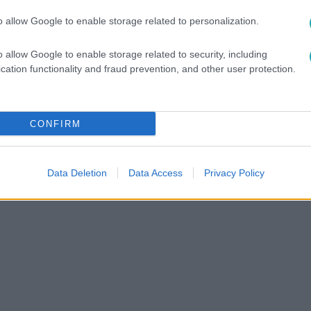
között legyen a Google-találatokban!
o allow Google to enable storage related to personalization.
o allow Google to enable storage related to security, including
cation functionality and fraud prevention, and other user protection.
CONFIRM
Data Deletion
Data Access
Privacy Policy
ZI