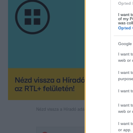
Opted 
I want t
of my P
was col
Opted 
Google 
I want t
web or d
I want t
purpose
I want 
I want t
Nézd vissza a Híradó adásait az RTL+ felületén!
web or d
I want t
or app.