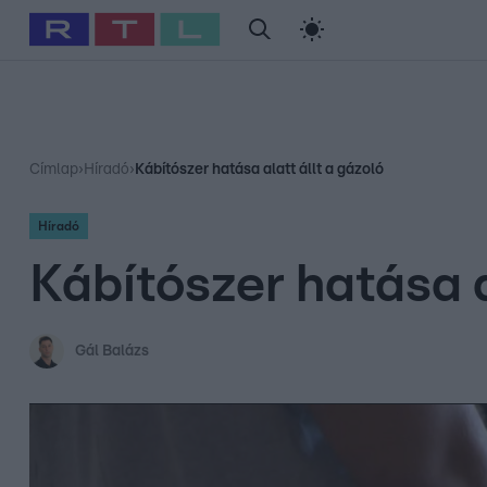
#
Babits Marcella
#
Szellő István
#
Most Wanted
#
Gallusz Ni
Címlap
›
Híradó
›
Kábítószer hatása alatt állt a gázoló
Híradó
Kábítószer hatása a
Gál Balázs