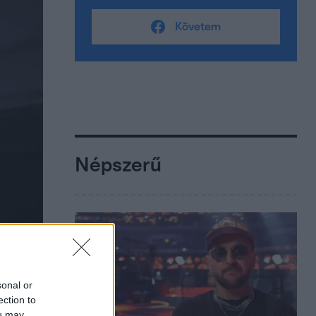
Követem
Népszerű
sonal or
ection to
ou may