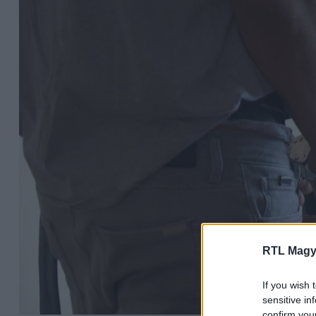
RTL Magy
If you wish 
sensitive in
confirm you