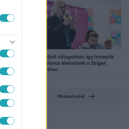
Belföld
800 dalból válogattak: így ünneplik
Bródy János életművét a Sziget
Fesztiválon
Mutasd mind