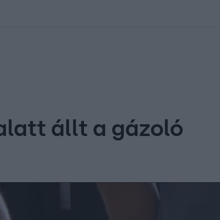
kolett
#
Időjárás
#
RTL műsor
#
Víz
#
Magyar Péter
#
Csillagjeg
latt állt a gázoló