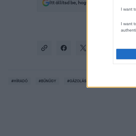
Itt állítsd be, hogy az RTL.hu az elsők 
I want t
I want t
authenti
#
HÍRADÓ
#
BŰNÜGY
#
GÁZOLÁS
#
RTL
#
DUNAKES