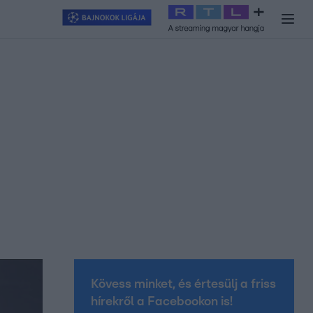
y
#
RTL+
#
Exek csatája 2026
#
Celeb vagyok, ments ki innen
#
H
Kövess minket, és értesülj a friss
hírekről a Facebookon is!