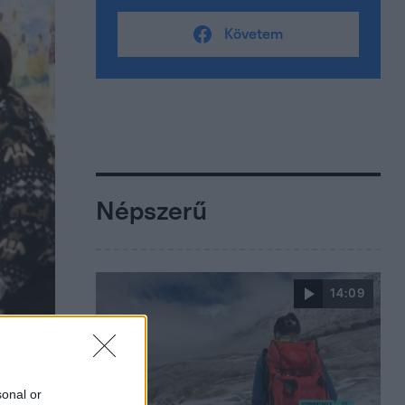
Követem
Népszerű
14:09
sonal or