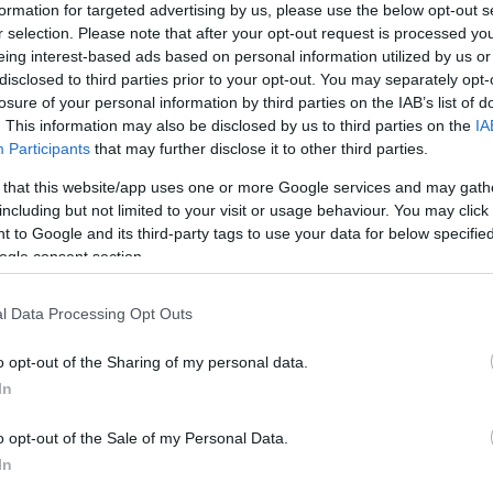
formation for targeted advertising by us, please use the below opt-out s
r selection. Please note that after your opt-out request is processed y
eing interest-based ads based on personal information utilized by us or
Link másolása
disclosed to third parties prior to your opt-out. You may separately opt-
losure of your personal information by third parties on the IAB’s list of
. This information may also be disclosed by us to third parties on the
IA
Participants
that may further disclose it to other third parties.
nyolt Orbán Viktor 8 nappal az
 that this website/app uses one or more Google services and may gath
including but not limited to your visit or usage behaviour. You may click 
A miniszterelnök a közösségi oldalára
 to Google and its third-party tags to use your data for below specifi
 a menekültkérdésről beszélt az idősek előtt
ogle consent section.
l Data Processing Opt Outs
o opt-out of the Sharing of my personal data.
In
o opt-out of the Sale of my Personal Data.
In