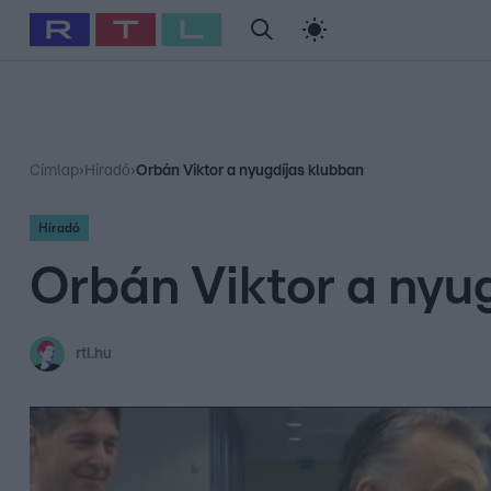
#
Babits Marcella
#
Szellő István
#
Most Wanted
#
Gallusz Ni
Címlap
›
Híradó
›
Orbán Viktor a nyugdíjas klubban
Híradó
Orbán Viktor a nyu
rtl.hu