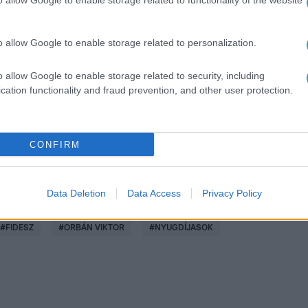
o allow Google to enable storage related to functionality of the website
o allow Google to enable storage related to personalization.
között legyen a Google-találatokban!
o allow Google to enable storage related to security, including
cation functionality and fraud prevention, and other user protection.
CONFIRM
Data Deletion
Data Access
Privacy Policy
#
FIDESZ
#
ORBÁN VIKTOR
#
NYUGDÍJASOK