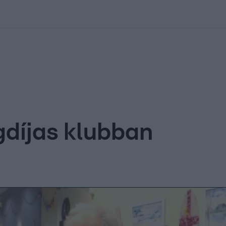
kolett
#
Időjárás
#
RTL műsor
#
Víz
#
Magyar Péter
#
Csillagjeg
gdíjas klubban