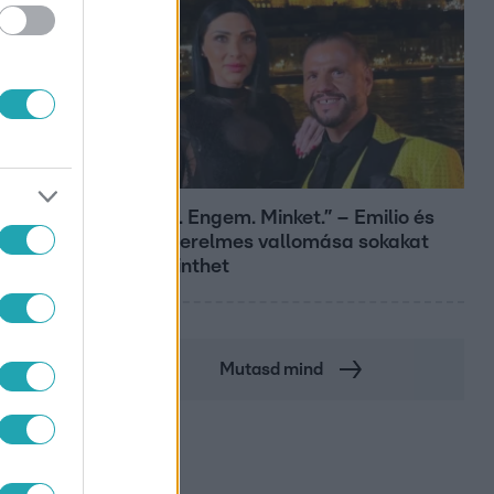
Bulvár
„Téged. Engem. Minket.” – Emilio és
Tina szerelmes vallomása sokakat
megérinthet
Mutasd mind