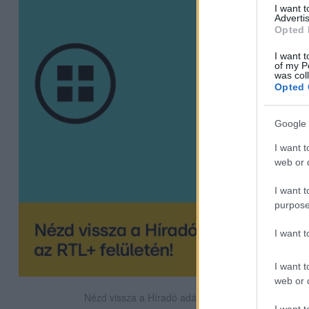
I want 
Advertis
Opted 
I want t
of my P
was col
Opted 
Google 
I want t
web or d
I want t
purpose
I want 
I want t
web or d
Nézd vissza a Híradó adásait az RTL+ felületén!