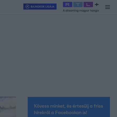
y
#
RTL+
#
Exek csatája 2026
#
Celeb vagyok, ments ki innen
#
H
Kövess minket, és értesülj a friss
hírekről a Facebookon is!