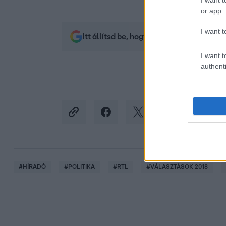
I want t
or app.
I want t
Itt állítsd be, hogy az RTL.hu az elsők 
I want t
authenti
#
HÍRADÓ
#
POLITIKA
#
RTL
#
VÁLASZTÁSOK 2018