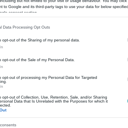
including but not limited to your visit or usage behaviour. You may click 
 to Google and its third-party tags to use your data for below specifi
ogle consent section.
Link másolása
l Data Processing Opt Outs
o opt-out of the Sharing of my personal data.
llapotokról, de van, aki mégis megteszi.
In
an. Ahogy ők látják a járványkezelést.
o opt-out of the Sale of my Personal Data.
In
to opt-out of processing my Personal Data for Targeted
L+-on
!
ing.
In
o opt-out of Collection, Use, Retention, Sale, and/or Sharing
ersonal Data that Is Unrelated with the Purposes for which it
között legyen a Google-találatokban!
lected.
Out
consents