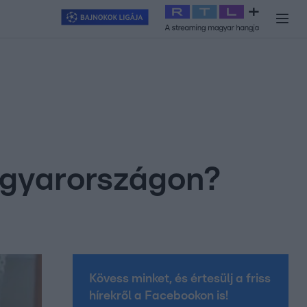
y
#
RTL+
#
Exek csatája 2026
#
Celeb vagyok, ments ki innen
#
H
agyarországon?
Kövess minket, és értesülj a friss
hírekről a Facebookon is!