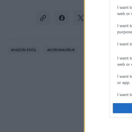
I want t
web or d
I want t
purpose
I want 
#
HÁZON KÍVÜL
#
KORONAVÍRUS
#
EGÉSZSÉGÜGY
#
CO
I want t
web or d
I want t
or app.
I want t
I want t
authenti