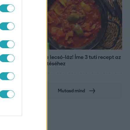
Életmód
Kitört a lecsó-láz! Íme 3 tuti recept az
elkészítéséhez
Mutasd mind