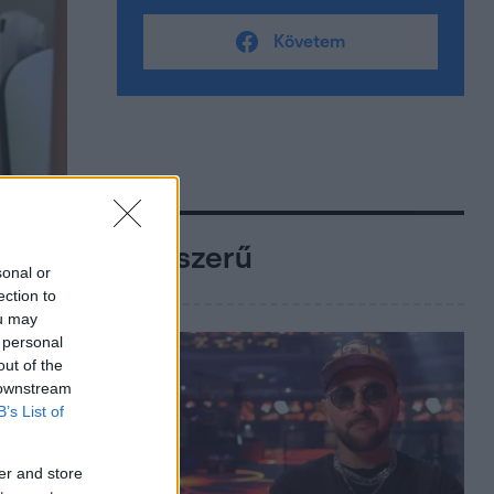
Követem
Népszerű
sonal or
ection to
ou may
 personal
out of the
 downstream
B’s List of
er and store