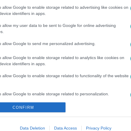
o allow Google to enable storage related to advertising like cookies on
evice identifiers in apps.
o allow my user data to be sent to Google for online advertising
s.
to allow Google to send me personalized advertising.
VID-OSZTÁLY
#
ÁPOLÓ
#
NŐVÉR
#
BETEGEK
o allow Google to enable storage related to analytics like cookies on
evice identifiers in apps.
o allow Google to enable storage related to functionality of the website
o allow Google to enable storage related to personalization.
CONFIRM
o allow Google to enable storage related to security, including
cation functionality and fraud prevention, and other user protection.
Data Deletion
Data Access
Privacy Policy