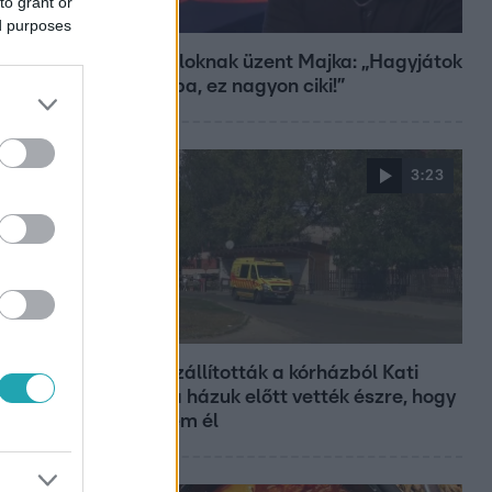
to grant or
Bulvár
ed purposes
A fiataloknak üzent Majka: „Hagyjátok
ezt abba, ez nagyon ciki!”
3:23
Fókusz
Hazaszállították a kórházból Kati
nénit, a házuk előtt vették észre, hogy
már nem él