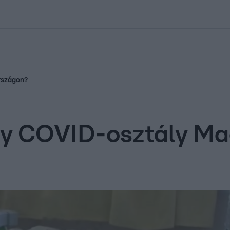
kolett
#
Időjárás
#
RTL műsor
#
Víz
#
Magyar Péter
#
Csillagjeg
rszágon?
egy COVID-osztály M