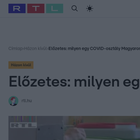
#
Babits Marcella
#
Szellő István
#
Most Wanted
#
Gallusz Ni
Címlap
›
Házon kívül
›
Előzetes: milyen egy COVID-osztály Magyaro
Házon kívül
Előzetes: milyen 
rtl.hu