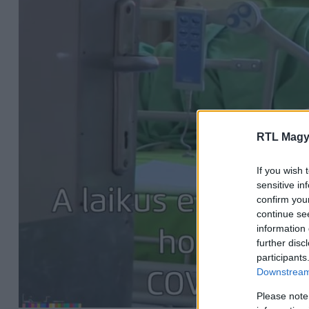
RTL Magy
If you wish 
sensitive in
confirm you
continue se
information 
further disc
participants
Downstream 
Please note