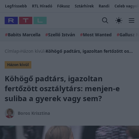
Legfrissebb
RTL Híradó
Fókusz
Sztárhírek
Randi
Celeb vagyok
#
Babits Marcella
#
Szellő István
#
Most Wanted
#
Gallusz N
Címlap
›
Házon kívül
›
Köhögő padtárs, igazoltan fertőzött osztálytárs: menjen-e suliba a gyerek vagy sem?
Házon kívül
Köhögő padtárs, igazoltan
fertőzött osztálytárs: menjen-e
suliba a gyerek vagy sem?
Boros Krisztina