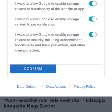
I want to allow Google to enable storage
Életmód
related to functionality of the website or app.
Minden nyáron ezt a receptet keresik: így lesz
I want to allow Google to enable storage
tökéletes a kovászos uborka
related to personalization.
I want to allow Google to enable storage
related to security, including authentication
functionality and fraud prevention, and other
user protection.
CONFIRM
Data Deletion
Data Access
Privacy Policy
Bulvár
"Nem beszélek már vele évek óta" - Édesapja
kitagadta Nagy Zsoltot