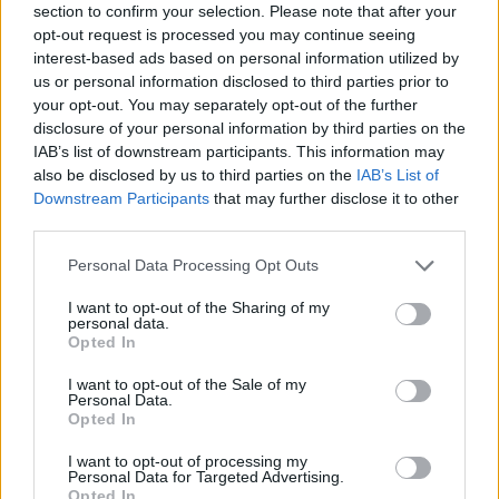
section to confirm your selection. Please note that after your
opt-out request is processed you may continue seeing
interest-based ads based on personal information utilized by
us or personal information disclosed to third parties prior to
your opt-out. You may separately opt-out of the further
disclosure of your personal information by third parties on the
IAB’s list of downstream participants. This information may
also be disclosed by us to third parties on the
IAB’s List of
Kövess minket, és értesülj a friss
Downstream Participants
that may further disclose it to other
hírekről a Facebookon is!
third parties.
Please note that this website/app uses one or more Google
Personal Data Processing Opt Outs
Követem
services and may gather and store information including but
not limited to your visit or usage behaviour. You may click to
I want to opt-out of the Sharing of my
personal data.
grant or deny consent to Google and its third-party tags to
Opted In
use your data for below specified purposes in below Google
consent section.
I want to opt-out of the Sale of my
Personal Data.
Opted In
#
HÁZON KÍVÜL
#
ADÁSRÉSZLETEK
#
KORONAVÍRUS
I want to opt-out of processing my
#
ISKOLA
#
GYEREK
#
OSZTÁLYTÁRS
#
TESZT
Personal Data for Targeted Advertising.
Opted In