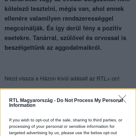
kötelező tesztelni, mégis van, ahol ennek
ellenére valamilyen rendszerességgel
megcsinálják. És így derül fény a pozitív
esetekre. Tanárral, szülővel és orvossal is
beszélgettünk az aggodalmaikról.
Nézd vissza a Házon kívül adásait az
RTL+-on
!
RTL Magyarország -
Do Not Process My Personal
Itt állítsd be, hogy az RTL.hu az elsők között
Information
legyen a Google-találatokban!
If you wish to opt-out of the sale, sharing to third parties, or
processing of your personal or sensitive information for
targeted advertising by us, please use the below opt-out