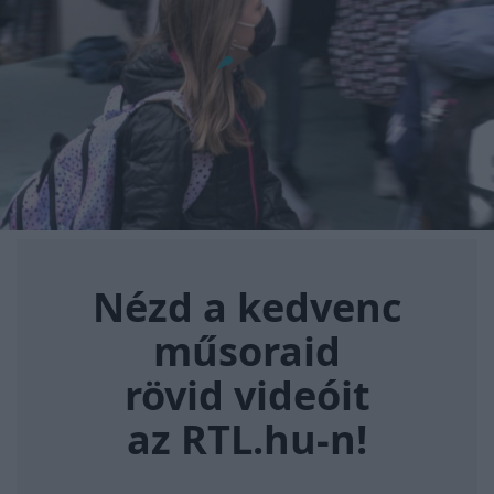
Nézd a kedvenc műsoraid rövi
Nézd a kedvenc
műsoraid
rövid videóit
az RTL.hu-n!