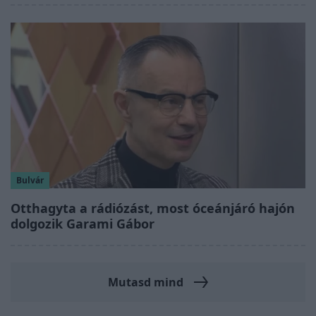
Bulvár
Otthagyta a rádiózást, most óceánjáró hajón
dolgozik Garami Gábor
Mutasd mind