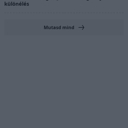
különélés
Mutasd mind