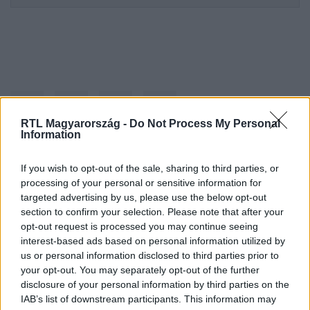
RTL Magyarország -
Do Not Process My Personal
Information
If you wish to opt-out of the sale, sharing to third parties, or
Kövess minket, és értesülj a friss
processing of your personal or sensitive information for
hírekről a Facebookon is!
targeted advertising by us, please use the below opt-out
section to confirm your selection. Please note that after your
Követem
opt-out request is processed you may continue seeing
interest-based ads based on personal information utilized by
us or personal information disclosed to third parties prior to
your opt-out. You may separately opt-out of the further
disclosure of your personal information by third parties on the
IAB’s list of downstream participants. This information may