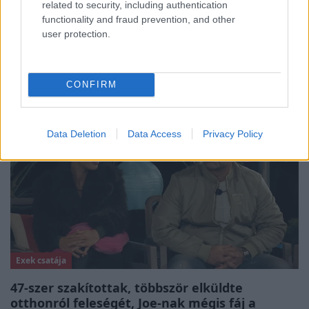
related to security, including authentication
Bulvár
functionality and fraud prevention, and other
user protection.
„Nem értettem, miért akarja megölni” –
megrázó részleteket árult el gyerekkoráról
Nagy Zsolt
CONFIRM
3:02
Data Deletion
Data Access
Privacy Policy
Exek csatája
47-szer szakítottak, többször elküldte
otthonról feleségét, Joe-nak mégis fáj a