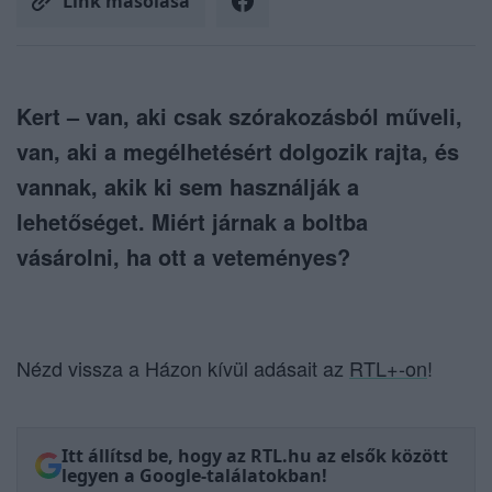
Link másolása
Kert – van, aki csak szórakozásból műveli,
van, aki a megélhetésért dolgozik rajta, és
vannak, akik ki sem használják a
lehetőséget. Miért járnak a boltba
vásárolni, ha ott a veteményes?
Nézd vissza a Házon kívül adásait az
RTL+-on
!
Itt állítsd be, hogy az RTL.hu az elsők között
legyen a Google-találatokban!