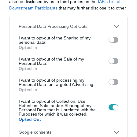
also be disclosed by us to third parties on the
IAB’s List of
#
HÁZON KÍVÜL
#
RTL
#
ADÁSRÉSZLETEK
Downstream Participants
that may further disclose it to other
#
ELŐZETESEK
#
ZÖLDSÉG
#
KERT
#
VITAMIN
third parties.
#
DRÁGA
#
BOLT
#
VETEMÉNYES
Please note that this website/app uses one or more Google
Personal Data Processing Opt Outs
services and may gather and store information including but
not limited to your visit or usage behaviour. You may click to
I want to opt-out of the Sharing of my
personal data.
grant or deny consent to Google and its third-party tags to
Opted In
use your data for below specified purposes in below Google
consent section.
I want to opt-out of the Sale of my
Personal Data.
Opted In
Népszerű
I want to opt-out of processing my
Personal Data for Targeted Advertising.
Opted In
I want to opt-out of Collection, Use,
Retention, Sale, and/or Sharing of my
Personal Data that Is Unrelated with the
Purposes for which it was collected.
Opted Out
Google consents