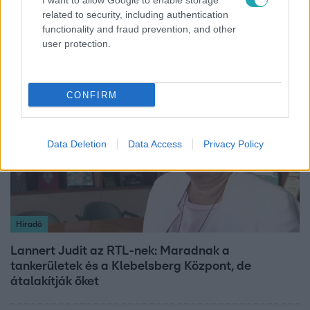
I want to allow Google to enable storage
Rubint Réka: A betegség megtanított türelmesnek
related to security, including authentication
functionality and fraud prevention, and other
lenni
user protection.
3:14
CONFIRM
Data Deletion
Data Access
Privacy Policy
Híradó
Lannert Judit az RTL-nek: Maradnak a
tankerületek és a Klebelsberg Központ, de
átalakítják őket