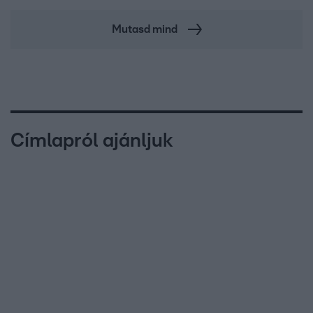
Mutasd mind
Címlapról ajánljuk