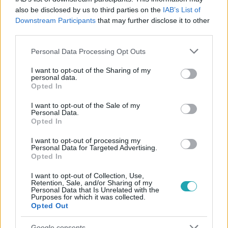
#
ADÁSRÉSZLETEK
#
ELŐZETESEK
#
TESTVÉR
also be disclosed by us to third parties on the
IAB’s List of
Downstream Participants
that may further disclose it to other
#
GYÓGYÍTÁS
#
ŐSSEJT
#
ÉLETMENTÉS
third parties.
Please note that this website/app uses one or more Google
Personal Data Processing Opt Outs
services and may gather and store information including but
not limited to your visit or usage behaviour. You may click to
I want to opt-out of the Sharing of my
personal data.
grant or deny consent to Google and its third-party tags to
Opted In
use your data for below specified purposes in below Google
consent section.
I want to opt-out of the Sale of my
Népszerű
Personal Data.
Opted In
I want to opt-out of processing my
Personal Data for Targeted Advertising.
Opted In
17:24
I want to opt-out of Collection, Use,
Retention, Sale, and/or Sharing of my
Personal Data that Is Unrelated with the
Purposes for which it was collected.
Opted Out
Google consents