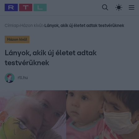
Legfrissebb
RTL Híradó
Fókusz
Sztárhírek
Randi
Celeb vagyok, me
#
Babits Marcella
#
Szellő István
#
Most Wanted
#
Gallusz Niko
Címlap
›
Házon kívül
›
Lányok, akik új életet adtak testvérüknek
Házon kívül
Lányok, akik új életet adtak
testvérüknek
rtl.hu