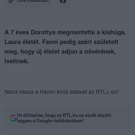
Link másolása
A 7 éves Dorottya megmentette a kishúga,
Laura életét. Fanni pedig azért született
meg, hogy új életet adjon a nővérének,
Ivettnek.
Nézd vissza a Házon kívül adásait az
RTL+-on
!
Itt állítsd be, hogy az RTL.hu az elsők között
legyen a Google-találatokban!