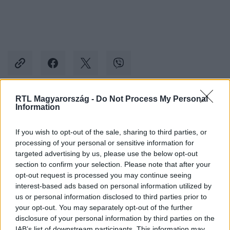
RTL Magyarország -
Do Not Process My Personal
Information
Kövess minket, és értesülj a friss hírekről a
Facebookon is!
If you wish to opt-out of the sale, sharing to third parties, or
processing of your personal or sensitive information for
Követem
targeted advertising by us, please use the below opt-out
section to confirm your selection. Please note that after your
opt-out request is processed you may continue seeing
interest-based ads based on personal information utilized by
us or personal information disclosed to third parties prior to
your opt-out. You may separately opt-out of the further
disclosure of your personal information by third parties on the
#
HÁZON KÍVÜL
#
RTL
#
RTL KLUB
IAB’s list of downstream participants. This information may