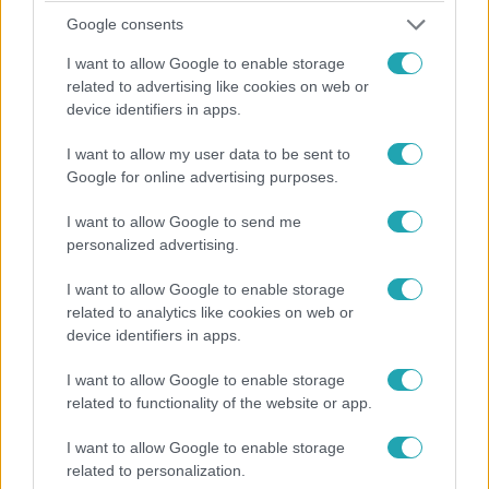
Google consents
I want to allow Google to enable storage
related to advertising like cookies on web or
device identifiers in apps.
I want to allow my user data to be sent to
Google for online advertising purposes.
X-Faktor
I want to allow Google to send me
2024. október 26. 21:15
personalized advertising.
Horváth Tamás testvére is felbukkant az X-Faktor
színpadán
I want to allow Google to enable storage
related to analytics like cookies on web or
Horváth Tamás és testvére, Horváth Jankó 15 évvel
device identifiers in apps.
ezelőtt a Csillag születik című műsorban mutatták meg a
tehetségüket, ám az idősebbik testvér nem jutott be az
I want to allow Google to enable storage
Élő show-ba. Most azonban eljött az idő, hogy valóra
related to functionality of the website or app.
váltsa az álmait.
I want to allow Google to enable storage
related to personalization.