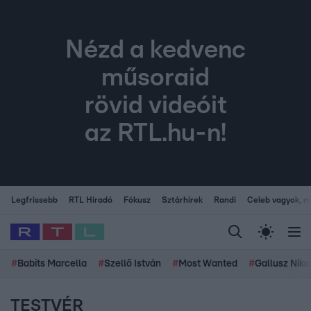
Nézd a kedvenc
műsoraid
rövid videóit
az RTL.hu-n!
Legfrissebb
RTL Híradó
Fókusz
Sztárhírek
Randi
Celeb vagyok, me
#
Babits Marcella
#
Szellő István
#
Most Wanted
#
Gallusz Niko
TESTVÉR