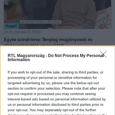
Reggeli
2025. március 12. 19:39
Egyke szindróma: Tényleg magányosak és
elkényeztetettek az egykék?
Az egykéket gyakran érik sztereotípiák: önzők,
RTL Magyarország -
Do Not Process My Personal
Information
elkényeztetettek, magányosak – de vajon van-e ezekben
igazság? Dr. Kiss Dániel pszichológus eloszlatja a
mítoszokat, és elmondja, hogyan hat az egykék
If you wish to opt-out of the sale, sharing to third parties, or
processing of your personal or sensitive information for
személyiségére, ha testvérek nélkül nőnek fel.sztere
targeted advertising by us, please use the below opt-out
section to confirm your selection. Please note that after your
opt-out request is processed you may continue seeing
interest-based ads based on personal information utilized by
us or personal information disclosed to third parties prior to
your opt-out. You may separately opt-out of the further