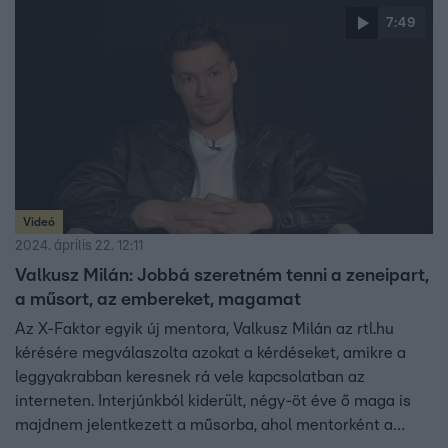
7:49
Videó
2024. április 22. 12:11
Valkusz Milán: Jobbá szeretném tenni a zeneipart,
a műsort, az embereket, magamat
Az X-Faktor egyik új mentora, Valkusz Milán az rtl.hu
kérésére megválaszolta azokat a kérdéseket, amikre a
leggyakrabban keresnek rá vele kapcsolatban az
interneten. Interjúnkból kiderült, négy-öt éve ő maga is
majdnem jelentkezett a műsorba, ahol mentorként a