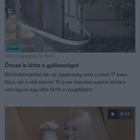
Híradó
2025. augusztus 14. 16:41
Öccse is látta a gyilkosságot
Börtönbüntetést kér az ügyészség arra a most 17 éves
fiúra, aki a vád szerint 10 éves testvére szeme láttára
vert agyon egy idős férfit a nyugdíjáért.
6:32