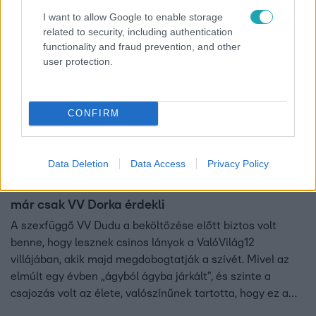
3:37
I want to allow Google to enable storage
related to security, including authentication
functionality and fraud prevention, and other
user protection.
CONFIRM
ValóVilág
Data Deletion
Data Access
Privacy Policy
2024. július 16. 8:56
VV Dudu a kiesése után üzent VV Noéminek: őt
már csak VV Dorka érdekli
A szexfüggő VV Dudu a beköltözése előtt biztos volt
benne, hogy lesznek csinos lányok a ValóVilág12
villájában, akik majd megdobogtatják a szívét. Mivel az
elmúlt egy évben „ágyból ágyba járkált”, és szinte a
csajozás volt az élete, valószínűnek tartotta, hogy ez a
luxusbörtönben sem lesz másképp. Elsőként Noémihez