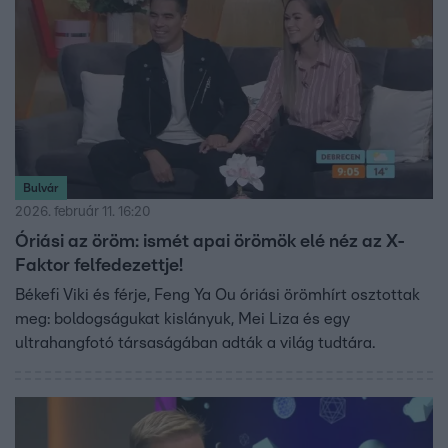
Bulvár
2026. február 11. 16:20
Óriási az öröm: ismét apai örömök elé néz az X-
Faktor felfedezettje!
Békefi Viki és férje, Feng Ya Ou óriási örömhírt osztottak
meg: boldogságukat kislányuk, Mei Liza és egy
ultrahangfotó társaságában adták a világ tudtára.