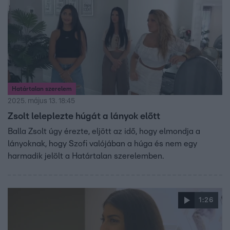
és lojalitáskonfliktus is kialakulhat – újra fel kell tennünk
a kérdést: ki vagyok valójában?
Határtalan szerelem
2025. május 13. 18:45
Zsolt leleplezte húgát a lányok előtt
Balla Zsolt úgy érezte, eljött az idő, hogy elmondja a
lányoknak, hogy Szofi valójában a húga és nem egy
harmadik jelölt a Határtalan szerelemben.
1:26