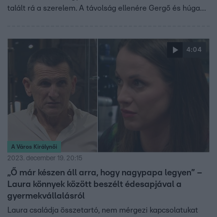
talált rá a szerelem. A távolság ellenére Gergő és húga
között nagyon szoros a kapcsolat: összetartanak és
mindig számíthatnak egymásra, ha valamelyiküknek
segítségre van szüksége. Az énekes és családja nagyon
4:04
lelkes – mert bár bizonytalan volt, hogy együtt
ünnepelhet-e az egész család – most úgy tűnik, hogy
Dzsenifer is haza tud jönni. Az ünnepikészülődésről a
Fókusznak mesélt az énekes.
A Város Királynői
2023. december 19. 20:15
„Ő már készen áll arra, hogy nagypapa legyen” –
Laura könnyek között beszélt édesapjával a
gyermekvállalásról
Laura családja összetartó, nem mérgezi kapcsolatukat