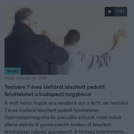
belőlük, új dalt készít, ami görbe tükröt mutat majd
Puzsér Róbert rajongóinak. A rapper egyébként szereti az
1:51
ilyen párbajokat, de szerinte 69 éves anyjának és
fogyatékos testvérének gyalázásával Puzsér átlépett egy
határt.
Híradó
2024. március 14. 17:30
Testvére 7 éves kisfiáról készített pedofil
felvételeket a budapesti nagybácsi
A múlt héten fogták el a rendőrök azt a férfit, aki testvére
7 éves kisfiáról készített pedofil felvételeket.
Gyermekpornográfia és szexuális erőszak miatt indult
ellene eljárás. A gyanú szerint éveken át készített
felvételeket rokonai gyerekeiről. A bíróság letartóztatta.