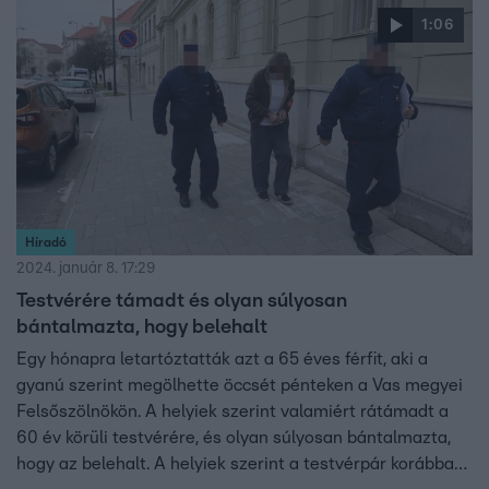
1:06
Híradó
2024. január 8. 17:29
Testvérére támadt és olyan súlyosan
bántalmazta, hogy belehalt
Egy hónapra letartóztatták azt a 65 éves férfit, aki a
gyanú szerint megölhette öccsét pénteken a Vas megyei
Felsőszölnökön. A helyiek szerint valamiért rátámadt a
60 év körüli testvérére, és olyan súlyosan bántalmazta,
hogy az belehalt. A helyiek szerint a testvérpár korábban