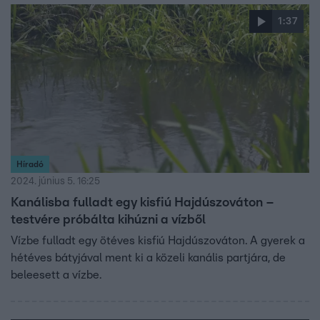
1:37
Híradó
2024. június 5. 16:25
Kanálisba fulladt egy kisfiú Hajdúszováton –
testvére próbálta kihúzni a vízből
Vízbe fulladt egy ötéves kisfiú Hajdúszováton. A gyerek a
hétéves bátyjával ment ki a közeli kanális partjára, de
beleesett a vízbe.