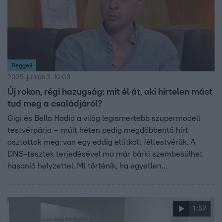
Reggeli
2025. június 3. 10:08
Új rokon, régi hazugság: mit él át, aki hirtelen mást
tud meg a családjáról?
Gigi és Bella Hadid a világ legismertebb szupermodell
testvérpárja – múlt héten pedig megdöbbentő hírt
osztottak meg: van egy eddig eltitkolt féltestvérük. A
DNS-tesztek terjedésével ma már bárki szembesülhet
hasonló helyzettel. Mi történik, ha egyetlen
laboreredmény felforgatja a családi múltat? Mit él át az,
aki új rokont ismer meg, vagy épp azt tudja meg, hogy
nem az a vérszerinti szülője, akit hitt? Makai Gábor
1:57
klinikai szakpszichológus szerint ilyenkor identitáskrízis