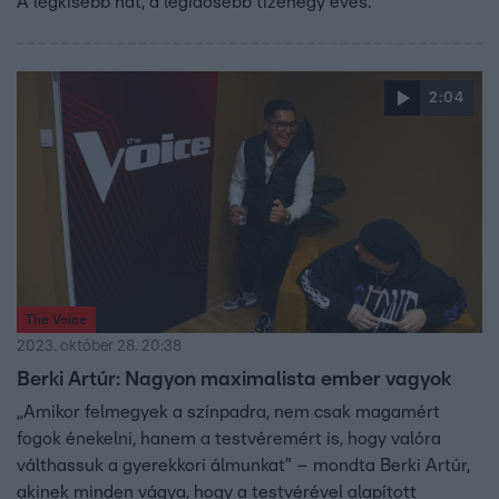
A legkisebb hat, a legidősebb tizenegy éves.
2:04
The Voice
2023. október 28. 20:38
Berki Artúr: Nagyon maximalista ember vagyok
„Amikor felmegyek a színpadra, nem csak magamért
fogok énekelni, hanem a testvéremért is, hogy valóra
válthassuk a gyerekkori álmunkat” – mondta Berki Artúr,
akinek minden vágya, hogy a testvérével alapított