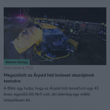
került közel, aki a kiesése után elárulta, hogy kételkedett
a srác őszinte érzelmeiben. Dudu most tiszta vizet öntött
a pohárba, a Dorkához való kapcsolatáról és a jövőbeli
terveiről is mesélt az rtl.hu-nak, majd azt is elárulta, mi
volt az első dolga a kiesése után.
Baleset-bűnügy
2024. július 4. 17:22
Megszólalt az Árpád hídi baleset okozójának
testvére
A Blikk úgy tudja, hogy az Árpád hídi ámokfutó egy 43
éves, egyedül élő férfi volt, aki jelenleg egy vidéki
településen élt.