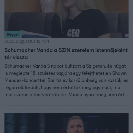
Reggeli
2025. augusztus 12. 11:11
Schumacher Vanda a SZIN szerelem istennőjeként
tér vissza
Schumacher Vanda 3 napot bulizott a Szigeten, és húgát
is meglepte 18. születésnapjára egy felejthetetlen Shawn
Mendes-koncerttel. Bár tíz év korkülönbség van köztük, és
régen előfordult, hogy nem értették meg egymást, ma
már szoros a testvéri kötelék. Vanda nyara még nem ért
véget – hamarosan a SZIN színpadán tér vissza
műsorvezetőként, világsztárokkal készít interjúkat,
divattippeket ad, és idén a fesztivál szerelem
istennőjeként gondoskodik arról, hogy a látogatók
megtalálják a nagy őt.