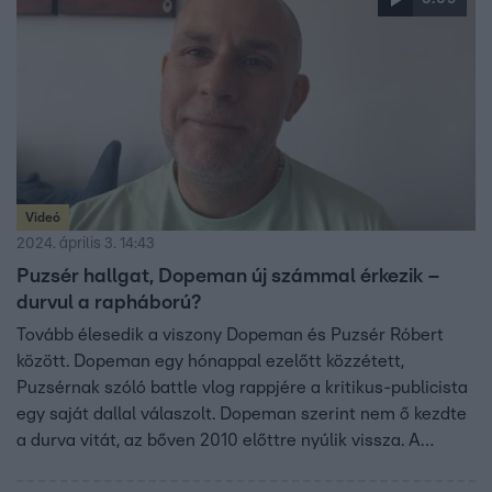
Videó
2024. április 3. 14:43
Puzsér hallgat, Dopeman új számmal érkezik –
durvul a rapháború?
Tovább élesedik a viszony Dopeman és Puzsér Róbert
között. Dopeman egy hónappal ezelőtt közzétett,
Puzsérnak szóló battle vlog rappjére a kritikus-publicista
egy saját dallal válaszolt. Dopeman szerint nem ő kezdte
a durva vitát, az bőven 2010 előttre nyúlik vissza. A
gyűlölködő kommentek nem viselik meg, erőt merít