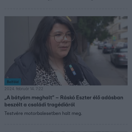
Úgy tudjuk, a férfi bevallotta tettét, de azt mondta, hogy a
képek évekkel korábban készültek és már régóta nem tett
ilyet.
Belföld
2024. február 14. 7:22
„A bátyám meghalt” – Ráskó Eszter élő adásban
beszélt a családi tragédiáról
Testvére motorbalesetben halt meg.