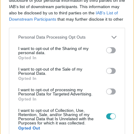
disclosure of your personal information by third parties on the
IAB’s list of downstream participants. This information may
also be disclosed by us to third parties on the
IAB’s List of
Downstream Participants
that may further disclose it to other
third parties.
Please note that this website/app uses one or more Google
Personal Data Processing Opt Outs
services and may gather and store information including but
X-Faktor
not limited to your visit or usage behaviour. You may click to
I want to opt-out of the Sharing of my
2024. november 16. 9:00
personal data.
grant or deny consent to Google and its third-party tags to
Opted In
Testvérével való viharos kapcsolatáról vallott
use your data for below specified purposes in below Google
Fehér Krisztián
consent section.
I want to opt-out of the Sale of my
Personal Data.
Fehér Krisztián, az X-Faktor egyik legkarizmatikusabb
Opted In
versenyzője szombaton egy különleges dallal áll
színpadra, amelyet bátyjának írt. A két testvér kapcsolata
I want to opt-out of processing my
Personal Data for Targeted Advertising.
nem volt mindig felhőtlen, de mára egymás legnagyobb
Opted In
támaszai lettek.
I want to opt-out of Collection, Use,
Retention, Sale, and/or Sharing of my
Personal Data that Is Unrelated with the
Purposes for which it was collected.
Opted Out
4:46