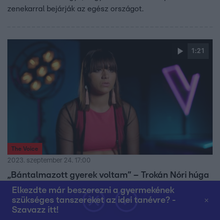
zenekarral bejárják az egész országot.
1:21
The Voice
2023. szeptember 24. 17:00
„Bántalmazott gyerek voltam” – Trokán Nóri húga
állandó célpont volt az iskolában
Elkezdte már beszerezni a gyermekének
szükséges tanszereket az idei tanévre? -
Magyar Elektra senkinek sem szólt arról, hogy próbára
Szavazz itt!
teszi magát a The Voice-ban. „Nem tudtam róla, hogy jön,