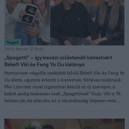
Reggeli
2026. február 17. 16:40
„Spagetti” – így becézi születendő kistestvért
Békefi Viki és Feng Ya Ou kislánya
Hamarosan négyfős családdá bővül Békefi Viki és Feng Ya
Ou élete, ugyanis érkezik a kistestvér. Kétéves kislányuk,
Mei Liza már most izgatottan készül az új szerepre, a
babát pedig kedvesen csak „Spagettinek” hívja. Viki a 19.
hétben jár, és elárulta, ez a várandósság teljesen más
élmény számára, mint az első volt. A családot rengeteg
segítség veszi körül, így nyugodtan hangolódhatnak az új
élethelyzetre.