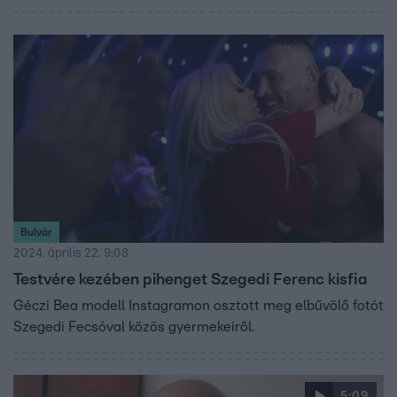
morális értékek átadását is fontosnak tartja, mert mint
mondja, „durva lelki pályákra” számít az X-Faktorban.
Valkusz Milán mentortársairól, Gáspár Laciról és Majkáról
is kifejtette véleményét, és kiderült az is, hogy annak
idején egy videójátékban nézte ki jelenlegi autóját.
Elmondta, mi volt az utolsó kép, amit a telefonjával
készített, és azt is, hogy mit gondol a Redditen keringő
pletykákról.
Bulvár
2024. április 22. 9:08
Testvére kezében pihenget Szegedi Ferenc kisfia
Géczi Bea modell Instagramon osztott meg elbűvölő fotót
Szegedi Fecsóval közös gyermekeiről.
5:09