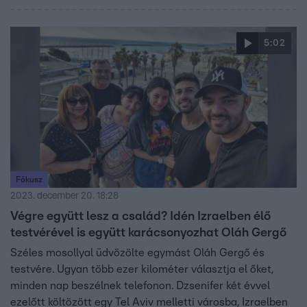
is veszekedett, de azt elképzelni sem tudták, hogy
tragédia történhet. Úgy tudjuk, az idős férfi nem tagadta
tettét.
5:02
Fókusz
2023. december 20. 18:28
Végre együtt lesz a család? Idén Izraelben élő
testvérével is együtt karácsonyozhat Oláh Gergő
Széles mosollyal üdvözölte egymást Oláh Gergő és
testvére. Ugyan több ezer kilométer választja el őket,
minden nap beszélnek telefonon. Dzsenifer két évvel
ezelőtt költözött egy Tel Aviv melletti városba, Izraelben