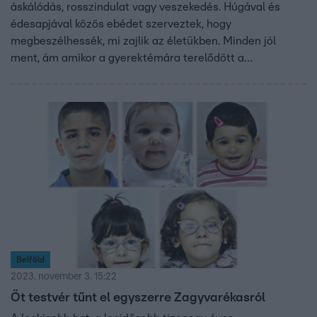
áskálódás, rosszindulat vagy veszekedés. Húgával és
édesapjával közös ebédet szerveztek, hogy
megbeszélhessék, mi zajlik az életükben. Minden jól
ment, ám amikor a gyerektémára terelődött a
beszélgetés, Lauránál eltörött a mécses.
Belföld
2023. november 3. 15:22
Öt testvér tűnt el egyszerre Zagyvarékasról