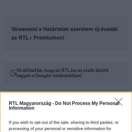
Streameld a Határtalan szerelem új évadát
az
RTL+ Premiumon
!
Itt állítsd be, hogy az RTL.hu az elsők között
legyen a Google-találatokban!
RTL Magyarország -
Do Not Process My Personal
Information
If you wish to opt-out of the sale, sharing to third parties, or
processing of your personal or sensitive information for