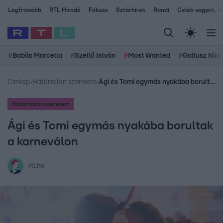
Legfrissebb
RTL Híradó
Fókusz
Sztárhírek
Randi
Celeb vagyok, me
#
Babits Marcella
#
Szellő István
#
Most Wanted
#
Gallusz Niko
Címlap
›
Határtalan szerelem
›
Ági és Tomi egymás nyakába borultak a karneválon
Határtalan szerelem
Ági és Tomi egymás nyakába borultak
a karneválon
rtl.hu