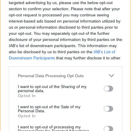
targeted advertising by us, please use the below opt-out
section to confirm your selection. Please note that after your
opt-out request is processed you may continue seeing
Kövess minket, és értesülj a friss hírekről a
interest-based ads based on personal information utilized by
us or personal information disclosed to third parties prior to
Facebookon is!
your opt-out. You may separately opt-out of the further
disclosure of your personal information by third parties on the
Követem
IAB’s list of downstream participants. This information may
also be disclosed by us to third parties on the
IAB’s List of
Downstream Participants
that may further disclose it to other
third parties.
Please note that this website/app uses one or more Google
Personal Data Processing Opt Outs
services and may gather and store information including but
#
HATÁRTALAN SZERELEM
#
RTL
#
ADÁSRÉSZLETEK
not limited to your visit or usage behaviour. You may click to
I want to opt-out of the Sharing of my
personal data.
grant or deny consent to Google and its third-party tags to
#
MÁLTA
#
KARNEVÁL
#
MASZK
#
BULI
Opted In
use your data for below specified purposes in below Google
#
TALÁLKOZÁS
#
RANDI
#
ÖLELÉS
#
JENEI ÁGNES
consent section.
I want to opt-out of the Sale of my
Personal Data.
#
TAMÁS
Opted In
I want to opt-out of processing my