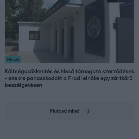
Híradó
Költségcsökkentés és kieső támogató szerződések
- ezekre panaszkodott a Fradi elnöke egy zártkörű
beszélgetésen
Mutasd mind