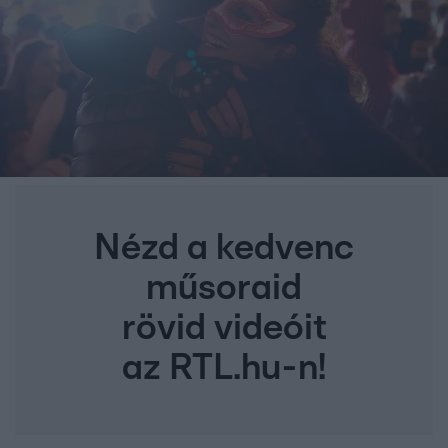
Nézd a kedvenc
műsoraid
rövid videóit
az RTL.hu-n!