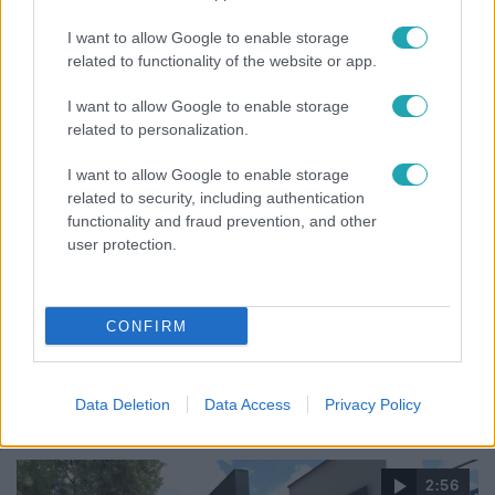
ahol egyetlen játszótér jelenti a nyári szünetet
I want to allow Google to enable storage
related to functionality of the website or app.
I want to allow Google to enable storage
related to personalization.
I want to allow Google to enable storage
related to security, including authentication
functionality and fraud prevention, and other
user protection.
CONFIRM
Életmód
Elviselhetetlen a forróság a hálóban? Mutatjuk a
módszert, amivel klíma nélkül is lehűtheted
Data Deletion
Data Access
Privacy Policy
2:56