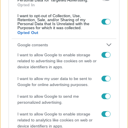
Personal Data for Targeted Advertising.
Opted In
I want to opt-out of Collection, Use,
Retention, Sale, and/or Sharing of my
Personal Data that Is Unrelated with the
Purposes for which it was collected.
Népszerű
Opted Out
Google consents
I want to allow Google to enable storage
6:41
related to advertising like cookies on web or
device identifiers in apps.
I want to allow my user data to be sent to
Google for online advertising purposes.
I want to allow Google to send me
personalized advertising.
I want to allow Google to enable storage
Fókusz
related to analytics like cookies on web or
device identifiers in apps.
Mindössze 214-en élnek a borsodi zsákfaluban,