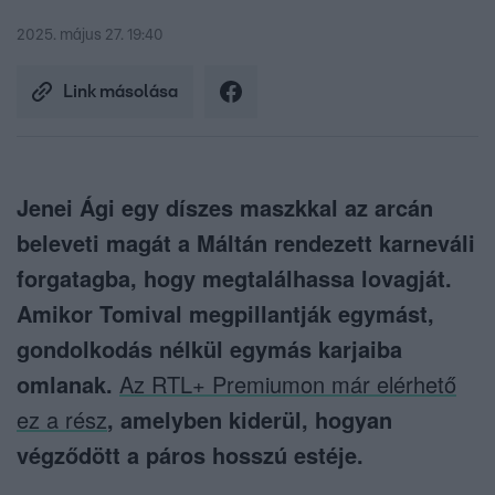
2025. május 27. 19:40
Link másolása
Jenei Ági egy díszes maszkkal az arcán
beleveti magát a Máltán rendezett karneváli
forgatagba, hogy megtalálhassa lovagját.
Amikor Tomival megpillantják egymást,
gondolkodás nélkül egymás karjaiba
omlanak.
Az RTL+ Premiumon már elérhető
ez a rész
, amelyben kiderül, hogyan
végződött a páros hosszú estéje.