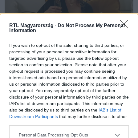
RTL Magyarország -
Do Not Process My Personal
Information
Drága örökösök
2023. január 2. 9:56
If you wish to opt-out of the sale, sharing to third parties, or
processing of your personal or sensitive information for
Előzetes: Tamás ráhajtana Dorothyra, aki a
targeted advertising by us, please use the below opt-out
nagyanyja lehetne, de nem az?
section to confirm your selection. Please note that after your
Tamás egyáltalán nem hallgat édesanyjára, aki teljesen ki
opt-out request is processed you may continue seeing
van akadva a fiánál jóval idősebb hölgy jelenléte miatt.
interest-based ads based on personal information utilized by
Drága örökösök – minden hétköznap 19:50-től az RTL-en.
us or personal information disclosed to third parties prior to
your opt-out. You may separately opt-out of the further
disclosure of your personal information by third parties on the
IAB’s list of downstream participants. This information may
also be disclosed by us to third parties on the
IAB’s List of
0:59
Downstream Participants
that may further disclose it to other
third parties.
Please note that this website/app uses one or more Google
Personal Data Processing Opt Outs