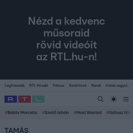
Nézd a kedvenc
műsoraid
rövid videóit
az RTL.hu-n!
Legfrissebb
RTL Híradó
Fókusz
Sztárhírek
Randi
Celeb vagyok, me
#
Babits Marcella
#
Szellő István
#
Most Wanted
#
Gallusz Niko
TAMÁS