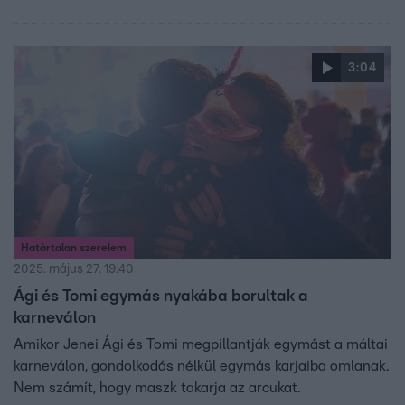
3:04
Határtalan szerelem
2025. május 27. 19:40
Ági és Tomi egymás nyakába borultak a
karneválon
Amikor Jenei Ági és Tomi megpillantják egymást a máltai
karneválon, gondolkodás nélkül egymás karjaiba omlanak.
Nem számít, hogy maszk takarja az arcukat.