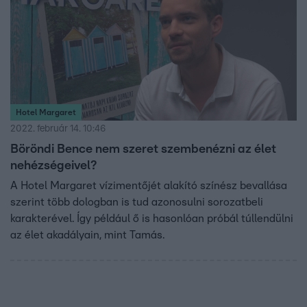
Hotel Margaret
2022. február 14. 10:46
Böröndi Bence nem szeret szembenézni az élet
nehézségeivel?
A Hotel Margaret vízimentőjét alakító színész bevallása
szerint több dologban is tud azonosulni sorozatbeli
karakterével. Így például ő is hasonlóan próbál túllendülni
az élet akadályain, mint Tamás.