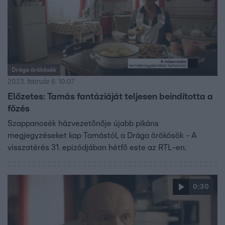
Drága örökösök
2023. február 6. 10:07
Előzetes: Tamás fantáziáját teljesen beindította a
főzés
Szappanosék házvezetőnője újabb pikáns
megjegyzéseket kap Tamástól, a Drága örökösök - A
visszatérés 31. epizódjában hétfő este az RTL-en.
0:30