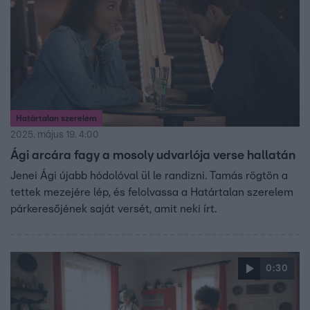
Határtalan szerelem
2025. május 19. 4:00
Ági arcára fagy a mosoly udvarlója verse hallatán
Jenei Ági újabb hódolóval ül le randizni. Tamás rögtön a
tettek mezejére lép, és felolvassa a Határtalan szerelem
párkeresőjének saját versét, amit neki írt.
0:30