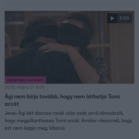
2:50
Határtalan szerelem
2025. május 27. 4:00
Ági nem bírja tovább, hogy nem láthatja Tomi
arcát
Jenei Ági két álarcos randi után csak arról álmodozik,
hogy megpillanthassa Tomi arcát. Amikor ráeszmél, hogy
ezt nem kapja meg, kiborul.