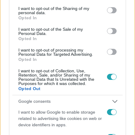
services and may gather and store information including but
not limited to your visit or usage behaviour. You may click to
I want to opt-out of the Sharing of my
personal data.
grant or deny consent to Google and its third-party tags to
Opted In
use your data for below specified purposes in below Google
consent section.
I want to opt-out of the Sale of my
Hotel Margaret
Personal Data.
Opted In
2022. április 8. 21:00
Hoppá! Tamás átverte a nyomozókat? – a
I want to opt-out of processing my
Personal Data for Targeted Advertising.
következő adásban
Opted In
A Hotel Margaret vízimentője plátói szerelmének, Kirának
I want to opt-out of Collection, Use,
árulja el az igazságot arról, hogy valójában hol járt a Like
Retention, Sale, and/or Sharing of my
Díjátadó estéjén. Kövesd a Hotel Margaret epizódjait
Personal Data that Is Unrelated with the
Purposes for which it was collected.
minden hétköznap 22:50-kor az RTL Klubon!
Opted Out
Google consents
0:30
I want to allow Google to enable storage
related to advertising like cookies on web or
device identifiers in apps.