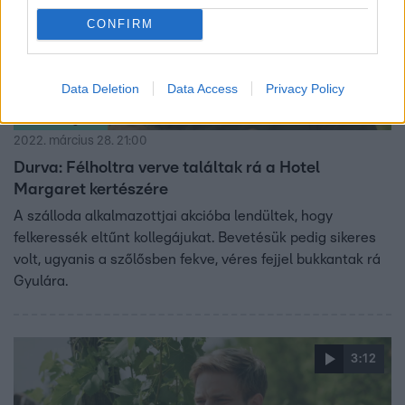
CONFIRM
Data Deletion
Data Access
Privacy Policy
Hotel Margaret
2022. március 28. 21:00
Durva: Félholtra verve találtak rá a Hotel
Margaret kertészére
A szálloda alkalmazottjai akcióba lendültek, hogy
felkeressék eltűnt kollegájukat. Bevetésük pedig sikeres
volt, ugyanis a szőlősben fekve, véres fejjel bukkantak rá
Gyulára.
3:12