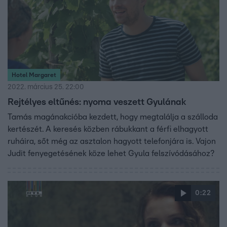
Hotel Margaret
2022. március 25. 22:00
Rejtélyes eltűnés: nyoma veszett Gyulának
Tamás magánakcióba kezdett, hogy megtalálja a szálloda
kertészét. A keresés közben rábukkant a férfi elhagyott
ruháira, sőt még az asztalon hagyott telefonjára is. Vajon
Judit fenyegetésének köze lehet Gyula felszívódásához?
0:22