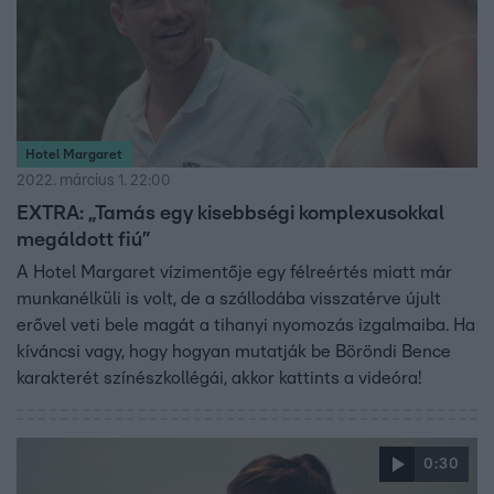
Hotel Margaret
2022. március 1. 22:00
EXTRA: „Tamás egy kisebbségi komplexusokkal
megáldott fiú”
A Hotel Margaret vízimentője egy félreértés miatt már
munkanélküli is volt, de a szállodába visszatérve újult
erővel veti bele magát a tihanyi nyomozás izgalmaiba. Ha
kíváncsi vagy, hogy hogyan mutatják be Böröndi Bence
karakterét színészkollégái, akkor kattints a videóra!
0:30