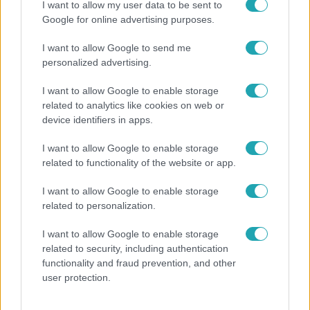
I want to allow my user data to be sent to
Google for online advertising purposes.
I want to allow Google to send me
personalized advertising.
Hotel Margaret
I want to allow Google to enable storage
2022. április 7. 21:00
related to analytics like cookies on web or
Előzetes: Kínaiak lepik el a Hotel Margaretet?
device identifiers in apps.
(04.08.)
I want to allow Google to enable storage
Feribá teljesen megzavarodik, miután egy egész seregnyi
related to functionality of the website or app.
idegen özönlik be a szálloda kapuján. Hogy az ismeretlen
vendégek miért érkeztek Tihanyba, kiderül a krimisorozat
I want to allow Google to enable storage
pénteki epizódjából 21:55-kor az RTL Klubon!
related to personalization.
I want to allow Google to enable storage
related to security, including authentication
functionality and fraud prevention, and other
4:16
user protection.