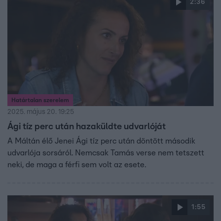
2:36
Határtalan szerelem
2025. május 20. 19:25
Ági tíz perc után hazaküldte udvarlóját
A Máltán élő Jenei Ági tíz perc után döntött második
udvarlója sorsáról. Nemcsak Tamás verse nem tetszett
neki, de maga a férfi sem volt az esete.
1:55