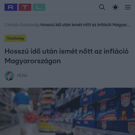
Legfrissebb
RTL Híradó
Fókusz
Sztárhírek
Randi
Celeb vagyok, me
#
Babits Marcella
#
Szellő István
#
Most Wanted
#
Gallusz Niko
Címlap
›
Gazdaság
›
Hosszú idő után ismét nőtt az infláció Magyarországon
Gazdaság
Hosszú idő után ismét nőtt az infláció
Magyarországon
rtl.hu