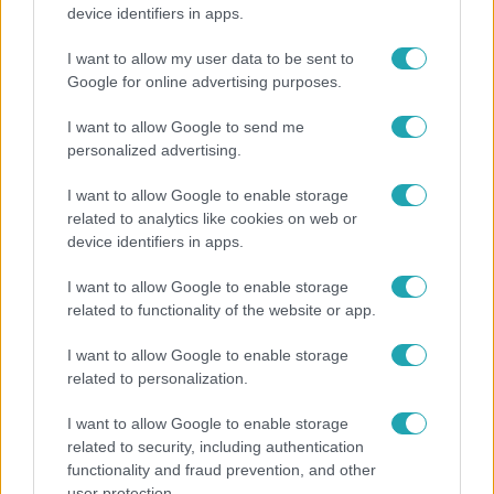
„Ha olyan ember keresne meg, akkor sem
device identifiers in apps.
vállalnám!” – Détár Enikő megszólalt a politikai
megkeresésekkel kapcsolatban
I want to allow my user data to be sent to
Google for online advertising purposes.
I want to allow Google to send me
7:51
personalized advertising.
I want to allow Google to enable storage
related to analytics like cookies on web or
device identifiers in apps.
I want to allow Google to enable storage
related to functionality of the website or app.
I want to allow Google to enable storage
Fókusz
related to personalization.
Megvan, kik váltják a fenyegetés miatt visszalépő
I want to allow Google to enable storage
Majkát a SIC Feszten
related to security, including authentication
functionality and fraud prevention, and other
user protection.