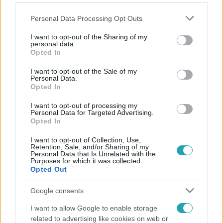
Please note that this website/app uses one or more Google
Personal Data Processing Opt Outs
services and may gather and store information including but
not limited to your visit or usage behaviour. You may click to
I want to opt-out of the Sharing of my
personal data.
grant or deny consent to Google and its third-party tags to
Opted In
Népszerű
use your data for below specified purposes in below Google
consent section.
I want to opt-out of the Sale of my
Personal Data.
Opted In
17:24
I want to opt-out of processing my
Personal Data for Targeted Advertising.
Opted In
I want to opt-out of Collection, Use,
Retention, Sale, and/or Sharing of my
Personal Data that Is Unrelated with the
Purposes for which it was collected.
Opted Out
Google consents
Reggeli
I want to allow Google to enable storage
related to advertising like cookies on web or