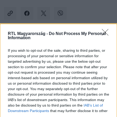
RTL Magyarország -
Do Not Process My Personal
Kövess minket, és értesülj a friss hírekről a
Information
Facebookon is!
If you wish to opt-out of the sale, sharing to third parties, or
processing of your personal or sensitive information for
Követem
targeted advertising by us, please use the below opt-out
section to confirm your selection. Please note that after your
opt-out request is processed you may continue seeing
interest-based ads based on personal information utilized by
us or personal information disclosed to third parties prior to
your opt-out. You may separately opt-out of the further
#
GAZDASÁG
#
INFLÁCIÓ
#
ÁPRILIS
disclosure of your personal information by third parties on the
IAB’s list of downstream participants. This information may
#
PÉNZROMLÁS
#
DRÁGULÁS
#
ÁRAK
also be disclosed by us to third parties on the
IAB’s List of
Downstream Participants
that may further disclose it to other
third parties.