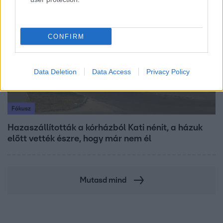
3:23
CONFIRM
Data Deletion
Data Access
Privacy Policy
Fókusz
Hazaszállították a kórházból Kati nénit, a házuk
előtt vették észre, hogy már nem él
Mutasd mind