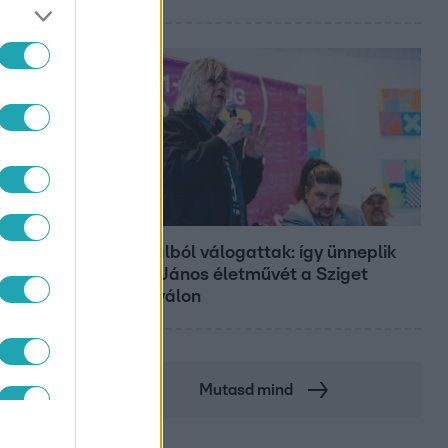
Belföld
800 dalból válogattak: így ünneplik
Bródy János életművét a Sziget
Fesztiválon
Mutasd mind