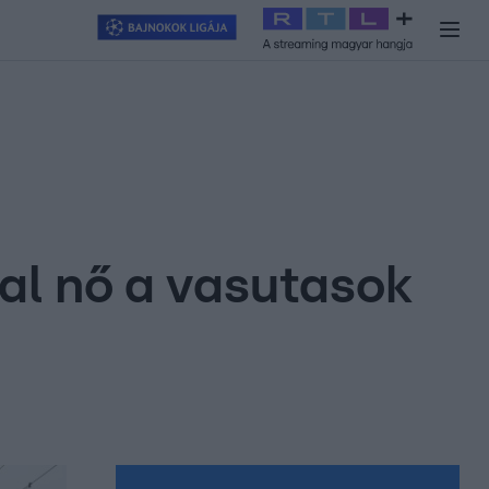
y
#
RTL+
#
Exek csatája 2026
#
Celeb vagyok, ments ki innen
#
H
al nő a vasutasok