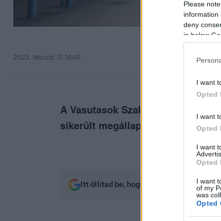
Please note
information 
deny consent
in below Go
2023. február 17. 14:46
Persona
I want t
Opted 
A Vasutasok Szakszervezete két aj
I want t
sikerült megállapodniuk.
Opted 
I want 
Advertis
Opted 
I want t
Itt állítsd be, hogy az RTL.hu az elsők 
of my P
was col
Opted 