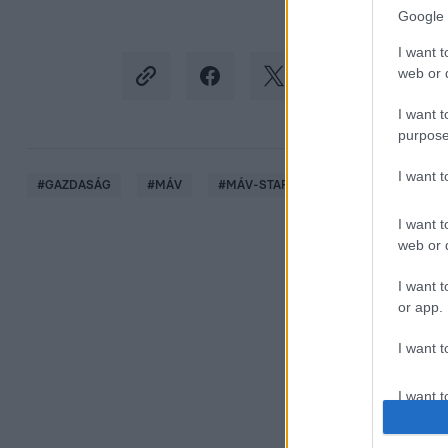
Google 
I want t
web or d
I want t
purpose
I want 
#
GAZDASÁG
#
MÁV
#
MÁV-START
#
VASUTASOK SZAK
I want t
web or d
I want t
or app.
I want t
I want t
authenti