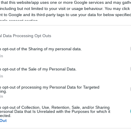
 that this website/app uses one or more Google services and may gath
including but not limited to your visit or usage behaviour. You may click 
 to Google and its third-party tags to use your data for below specifi
ogle consent section.
Link másolása
l Data Processing Opt Outs
o opt-out of the Sharing of my personal data.
In
ánlatot is visszadobott, végül Lázárral
o opt-out of the Sale of my Personal Data.
In
to opt-out of processing my Personal Data for Targeted
ing.
In
o opt-out of Collection, Use, Retention, Sale, and/or Sharing
között legyen a Google-találatokban!
ersonal Data that Is Unrelated with the Purposes for which it
lected.
Out