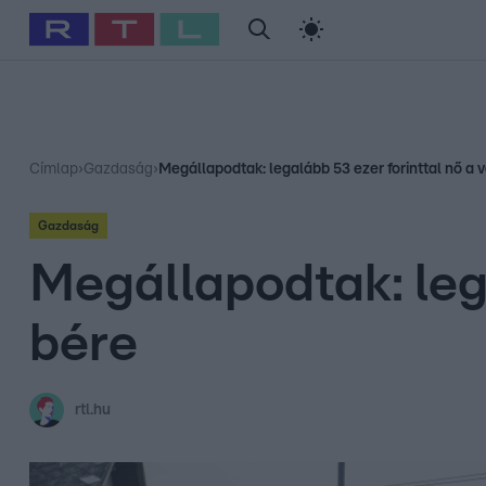
#
Babits Marcella
#
Szellő István
#
Most Wanted
#
Gallusz Ni
Címlap
›
Gazdaság
›
Megállapodtak: legalább 53 ezer forinttal nő a 
Gazdaság
Megállapodtak: leg
bére
rtl.hu