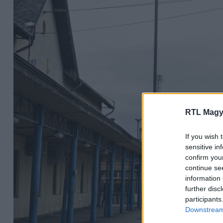
RTL Magy
If you wish 
sensitive in
confirm you
continue se
information 
further disc
participants
Downstream 