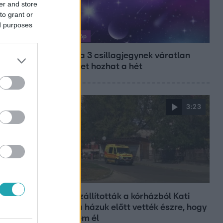
er and store
to grant or
ed purposes
Horoszkóp
Ennek a 3 csillagjegynek váratlan
sikereket hozhat a hét
3:23
Fókusz
Hazaszállították a kórházból Kati
nénit, a házuk előtt vették észre, hogy
már nem él