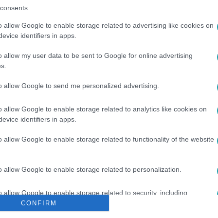
consents
o allow Google to enable storage related to advertising like cookies on
evice identifiers in apps.
o allow my user data to be sent to Google for online advertising
s.
to allow Google to send me personalized advertising.
SZERVEZETE
#
BÉR
#
BÉRMEGÁLLAPODÁS
#
LÁZÁR JÁNOS
o allow Google to enable storage related to analytics like cookies on
evice identifiers in apps.
o allow Google to enable storage related to functionality of the website
o allow Google to enable storage related to personalization.
o allow Google to enable storage related to security, including
cation functionality and fraud prevention, and other user protection.
CONFIRM