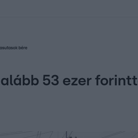
kolett
#
Időjárás
#
RTL műsor
#
Víz
#
Magyar Péter
#
Csillagjeg
vasutasok bére
alább 53 ezer forintt