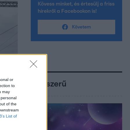
Kövess minket, és értesülj a friss
hírekről a Facebookon is!
Követem
sonal or
Népszerű
ection to
ou may
 personal
out of the
 downstream
B’s List of