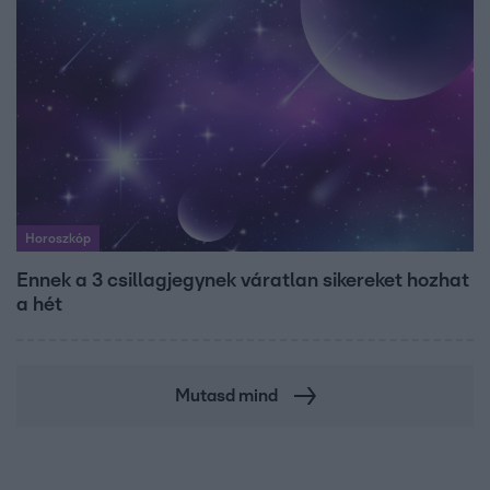
Horoszkóp
Ennek a 3 csillagjegynek váratlan sikereket hozhat
a hét
Mutasd mind