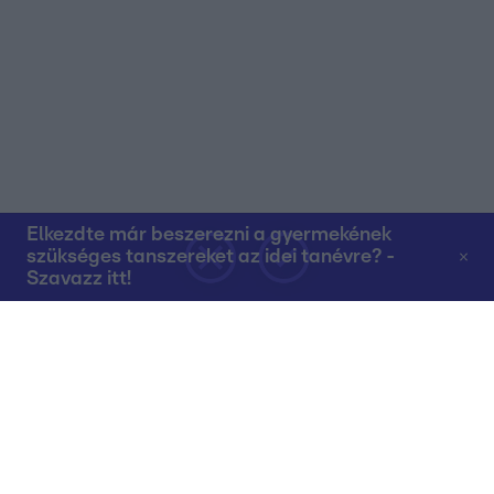
Elkezdte már beszerezni a gyermekének
szükséges tanszereket az idei tanévre? -
Szavazz itt!