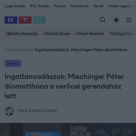
Legfrissebb
RTL Híradó
Fókusz
Sztárhírek
Randi
Celeb vagyok, me
#
Babits Marcella
#
Szellő István
#
Most Wanted
#
Gallusz Niko
Címlap
›
Fókusz
›
Ingatlanvadászok: Mischinger Péter álomotthona a verőcei gerendaház lett
Fókusz
Ingatlanvadászok: Mischinger Péter
álomotthona a verőcei gerendaház
lett
Fricz-Ásványi Eszter