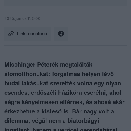
2025. június 11. 5:00
Link másolása
Mischinger Péterék megtalálták
álomotthonukat: forgalmas helyen lévő
budai lakásukat szerették volna egy olyan
csendes, erdőszéli házikóra cserélni, ahol
végre kényelmesen elférnek, és ahová akár
érkezhetne a kistesó is. Bár nagy volt a
dilemma, végül nem a biatorbágyi
ingatlant, hanem a verőcei gerendaházat