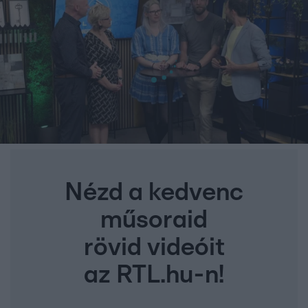
Nézd a kedvenc
műsoraid
rövid videóit
az RTL.hu-n!