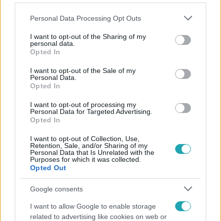
Please note that this website/app uses one or more Google
Personal Data Processing Opt Outs
services and may gather and store information including but
not limited to your visit or usage behaviour. You may click to
I want to opt-out of the Sharing of my
personal data.
grant or deny consent to Google and its third-party tags to
Opted In
use your data for below specified purposes in below Google
Kövess minket, és értesülj a friss hírekről a
consent section.
I want to opt-out of the Sale of my
Facebookon is!
Personal Data.
Opted In
Követem
I want to opt-out of processing my
Personal Data for Targeted Advertising.
Opted In
I want to opt-out of Collection, Use,
Retention, Sale, and/or Sharing of my
Personal Data that Is Unrelated with the
Purposes for which it was collected.
Opted Out
#
FÓKUSZ
#
VIDEÓ
#
FÖRDŐS ZÉ
#
ADÁSRÉSZLETEK
#
INGATLANVADÁSZOK
Google consents
#
ÁLOMOTTHON
#
INGATLAN
#
MISCHINGER PÉTER
I want to allow Google to enable storage
related to advertising like cookies on web or