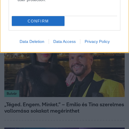
Miért sújtja Magyarországot a meteorológusok
által vártnál nagyobb hőség?
CONFIRM
Data Deletion
Data Access
Privacy Policy
Bulvár
„Téged. Engem. Minket.” – Emilio és Tina szerelmes
vallomása sokakat megérinthet