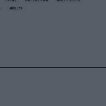
#
KÉSÉS
#
SZABADOS ÁGI
#
PSZICHOLÓGUS
S
#
BULVÁR