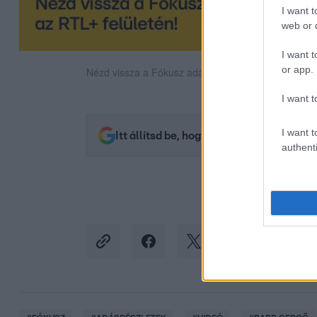
I want t
web or d
I want t
or app.
Nézd vissza a Fókusz adásait az RTL+-on!
I want t
I want t
Itt állítsd be, hogy az RTL.hu az elsők 
authenti