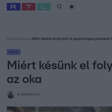
#
Babits Marcella
#
Szellő István
#
Most Wanted
#
Gallusz Ni
Címlap
›
Fókusz
›
Miért késünk el folyton? A pszichológus pontosan t
Fókusz
Miért késünk el fol
az oka
B. Németh Dia