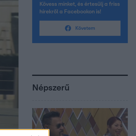
Kövess minket, és értesülj a friss
hírekről a Facebookon is!
Követem
Népszerű