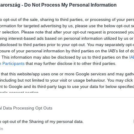
arország -
Do Not Process My Personal Information
to opt-out of the sale, sharing to third parties, or processing of your per
formation for targeted advertising by us, please use the below opt-out s
r selection. Please note that after your opt-out request is processed y
Link másolása
eing interest-based ads based on personal information utilized by us or
disclosed to third parties prior to your opt-out. You may separately opt-
losure of your personal information by third parties on the IAB’s list of
. This information may also be disclosed by us to third parties on the
IA
Participants
that may further disclose it to other third parties.
yzet, amikor azt mondod már úton vagy, de
 that this website/app uses one or more Google services and may gath
d otthon? Sztárokat kérdeztünk arról,
including but not limited to your visit or usage behaviour. You may click 
 ők pedig meséltek nekünk pár
 to Google and its third-party tags to use your data for below specifi
ogle consent section.
. De vajon mi áll a késés háttérben –
ssz szokás? A válasz sokkal összetettebb,
l Data Processing Opt Outs
o opt-out of the Sharing of my personal data.
In