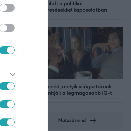
megszólalt a politikai
megkeresésekkel kapcsolatban
Bulvár
Nem hinnéd, melyik világsztárnak
tulajdonítják a legmagasabb IQ-t
Mutasd mind