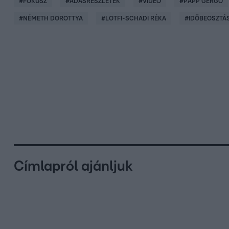
#
FÓKUSZ
#
ADÁSRÉSZLETEK
#
VIDEÓ
#
PAPP GERGŐ
#
NÉMETH DOROTTYA
#
LOTFI-SCHADI RÉKA
#
IDŐBEOSZTÁ
Címlapról ajánljuk