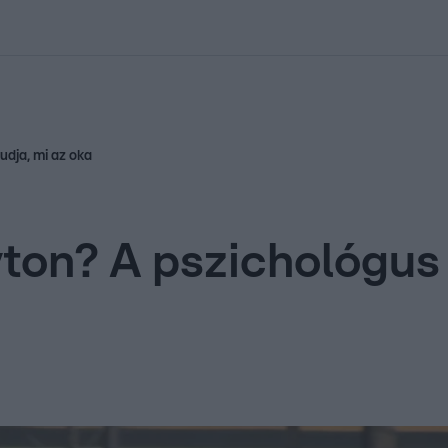
kolett
#
Időjárás
#
RTL műsor
#
Víz
#
Magyar Péter
#
Csillagjeg
udja, mi az oka
yton? A pszichológus