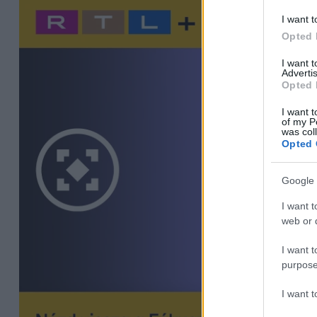
I want t
Opted 
I want 
Advertis
Opted 
I want t
of my P
was col
Opted 
Google 
I want t
web or d
I want t
purpose
I want 