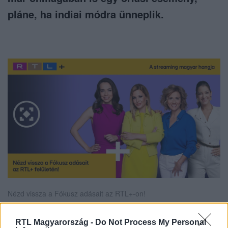
pláne, ha indiai módra ünneplik.
Nézd vissza a Fókusz adásait az RTL+-on!
RTL Magyarország -
Do Not Process My Personal