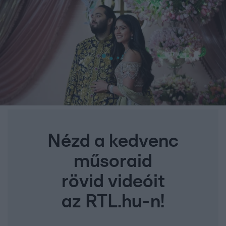
Nézd a kedvenc
műsoraid
rövid videóit
az RTL.hu-n!