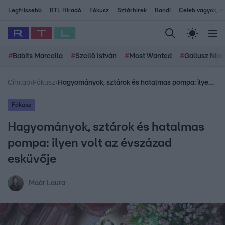
Legfrissebb
RTL Híradó
Fókusz
Sztárhírek
Randi
Celeb vagyok, me
#
Babits Marcella
#
Szellő István
#
Most Wanted
#
Gallusz Niko
Címlap
›
Fókusz
›
Hagyományok, sztárok és hatalmas pompa: ilyen volt az évszázad esküvője
Fókusz
Hagyományok, sztárok és hatalmas
pompa: ilyen volt az évszázad
esküvője
Maár Laura