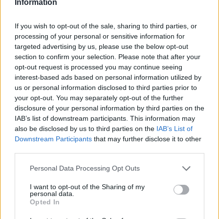
Information
Itt állítsd be, hogy az RTL.hu az elsők között
legyen a Google-találatokban!
If you wish to opt-out of the sale, sharing to third parties, or
processing of your personal or sensitive information for
targeted advertising by us, please use the below opt-out
section to confirm your selection. Please note that after your
opt-out request is processed you may continue seeing
interest-based ads based on personal information utilized by
us or personal information disclosed to third parties prior to
your opt-out. You may separately opt-out of the further
disclosure of your personal information by third parties on the
IAB’s list of downstream participants. This information may
also be disclosed by us to third parties on the
IAB’s List of
Downstream Participants
that may further disclose it to other
Kövess minket, és értesülj a friss hírekről a
third parties.
Facebookon is!
Please note that this website/app uses one or more Google
Personal Data Processing Opt Outs
services and may gather and store information including but
Követem
not limited to your visit or usage behaviour. You may click to
I want to opt-out of the Sharing of my
personal data.
grant or deny consent to Google and its third-party tags to
Opted In
use your data for below specified purposes in below Google
consent section.