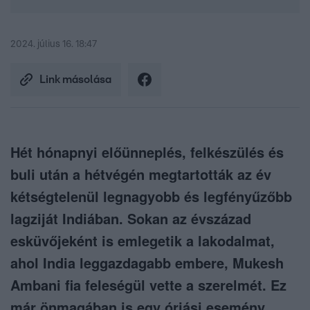
2024. július 16. 18:47
Link másolása
Hét hónapnyi előünneplés, felkészülés és
buli után a hétvégén megtartották az év
kétségtelenül legnagyobb és legfényűzőbb
lagziját Indiában. Sokan az évszázad
esküvőjeként is emlegetik a lakodalmat,
ahol India leggazdagabb embere, Mukesh
Ambani fia feleségül vette a szerelmét. Ez
már önmagában is egy óriási esemény,