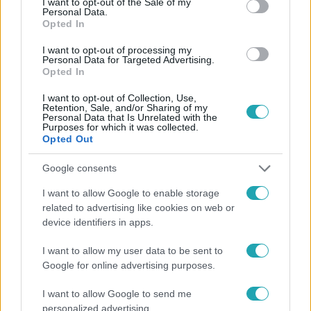
I want to opt-out of the Sale of my
Personal Data.
Opted In
#
FÓKUSZ
#
VIDEÓ
#
ADÁSRÉSZLETEK
#
KÜLFÖLD
I want to opt-out of processing my
Personal Data for Targeted Advertising.
#
INDIA
#
GAZDAG
#
MUKESH AMBANI
Opted In
#
HÁZASSÁG
#
BOLLYWOOD
#
HÍRESSÉGEK
I want to opt-out of Collection, Use,
Retention, Sale, and/or Sharing of my
Personal Data that Is Unrelated with the
Purposes for which it was collected.
Opted Out
Google consents
I want to allow Google to enable storage
related to advertising like cookies on web or
Népszerű
device identifiers in apps.
I want to allow my user data to be sent to
Google for online advertising purposes.
I want to allow Google to send me
personalized advertising.