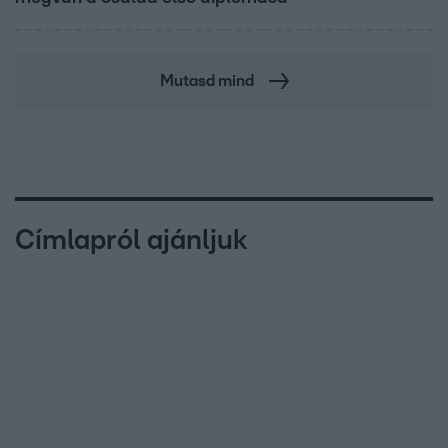
Mutasd mind
Címlapról ajánljuk