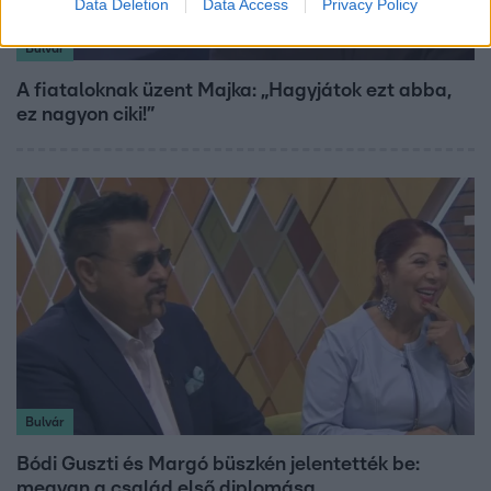
Data Deletion
Data Access
Privacy Policy
Bulvár
A fiataloknak üzent Majka: „Hagyjátok ezt abba,
ez nagyon ciki!”
Bulvár
Bódi Guszti és Margó büszkén jelentették be:
megvan a család első diplomása