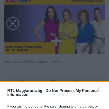
Nézd vissza a Fókusz adásait az RTL+-on!
Itt állítsd be, hogy az RTL.hu az elsők között
legyen a Google-találatokban!
RTL Magyarország -
Do Not Process My Personal
Information
If you wish to opt-out of the sale, sharing to third parties, or