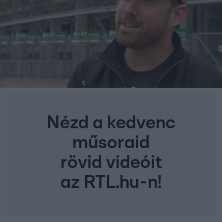
Nézd a kedvenc
műsoraid
rövid videóit
az RTL.hu-n!