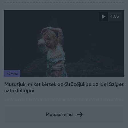
4:55
Fókusz
Mutatjuk, miket kértek az öltözőjükbe az idei Sziget
sztárfellépői
Mutasd mind