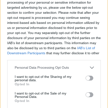
processing of your personal or sensitive information for
targeted advertising by us, please use the below opt-out
section to confirm your selection. Please note that after your
opt-out request is processed you may continue seeing
interest-based ads based on personal information utilized by
us or personal information disclosed to third parties prior to
your opt-out. You may separately opt-out of the further
disclosure of your personal information by third parties on the
Kövess minket, és értesülj a friss hírekről a
IAB’s list of downstream participants. This information may
Facebookon is!
also be disclosed by us to third parties on the
IAB’s List of
Downstream Participants
that may further disclose it to other
third parties.
Követem
Please note that this website/app uses one or more Google
Personal Data Processing Opt Outs
services and may gather and store information including but
not limited to your visit or usage behaviour. You may click to
I want to opt-out of the Sharing of my
personal data.
grant or deny consent to Google and its third-party tags to
Opted In
use your data for below specified purposes in below Google
consent section.
#
FÓKUSZ
#
EXTRA VIDEÓK
#
FLUOR TOMI
I want to opt-out of the Sale of my
Personal Data.
Opted In
#
KONCERT
#
MECCS
#
KORONAVÍRUS
#
TILALOM