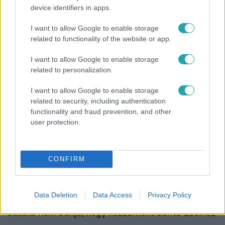
device identifiers in apps.
Bulvár
I want to allow Google to enable storage
"Nem beszélek már vele évek óta" - Édesapja
related to functionality of the website or app.
kitagadta Nagy Zsoltot
I want to allow Google to enable storage
related to personalization.
I want to allow Google to enable storage
related to security, including authentication
functionality and fraud prevention, and other
user protection.
CONFIRM
Bulvár
Data Deletion
Data Access
Privacy Policy
"Nekem ő volt a herceg fehér lovon" - Széphalmi
Juliska nem bánja, hogy hozzáment Sánta Lacihoz