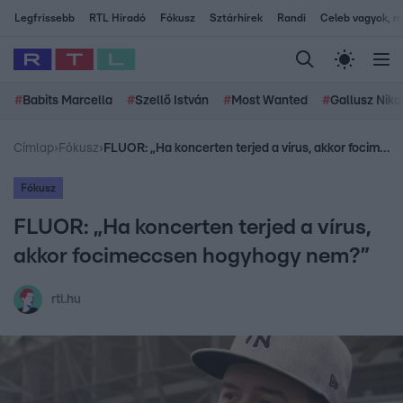
Legfrissebb
RTL Híradó
Fókusz
Sztárhírek
Randi
Celeb vagyok, me
#
Babits Marcella
#
Szellő István
#
Most Wanted
#
Gallusz Niko
Címlap
›
Fókusz
›
FLUOR: „Ha koncerten terjed a vírus, akkor focimeccsen hogyhogy nem?”
Fókusz
FLUOR: „Ha koncerten terjed a vírus,
akkor focimeccsen hogyhogy nem?”
rtl.hu