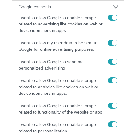
Google consents
Sztárbox
I want to allow Google to enable storage
2025. szeptember 30. 16:00
related to advertising like cookies on web or
„Gondolj Milóra, meg Mancira!" – gyerekei éltették
device identifiers in apps.
Dudás Mikit a ringben
Dudás Miki érzelmes győzelmet aratott a Sztárboxban,
I want to allow my user data to be sent to
Google for online advertising purposes.
családja támogatása adta az erőt a kemény
küzdelemben.
I want to allow Google to send me
personalized advertising.
I want to allow Google to enable storage
1:31
related to analytics like cookies on web or
device identifiers in apps.
I want to allow Google to enable storage
related to functionality of the website or app.
I want to allow Google to enable storage
related to personalization.