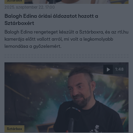
Sztárbox
2025. szeptember 22. 17:00
Balogh Edina óriási áldozatot hozott a
Sztárboxért
Balogh Edina rengeteget készült a Sztárboxra, és az rtl.hu
kamerája előtt vallott arról, mi volt a legkomolyabb
lemondása a győzelemért.
1:48
Sztárbox