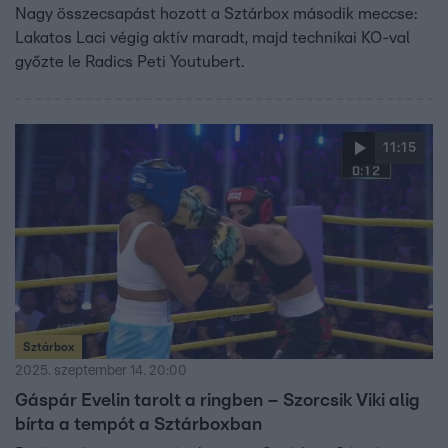
Nagy összecsapást hozott a Sztárbox második meccse:
Lakatos Laci végig aktív maradt, majd technikai KO-val
győzte le Radics Peti Youtubert.
11:15
Sztárbox
2025. szeptember 14. 20:00
Gáspár Evelin tarolt a ringben – Szorcsik Viki alig
bírta a tempót a Sztárboxban