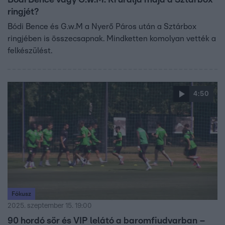
Bódi Bence vagy G.w.M: Ki uralja majd a Sztárbox
ringjét?
Bódi Bence és G.w.M a Nyerő Páros után a Sztárbox
ringjében is összecsapnak. Mindketten komolyan vették a
felkészülést.
4:50
Fókusz
2025. szeptember 15. 19:00
90 hordó sör és VIP lelátó a baromfiudvarban –