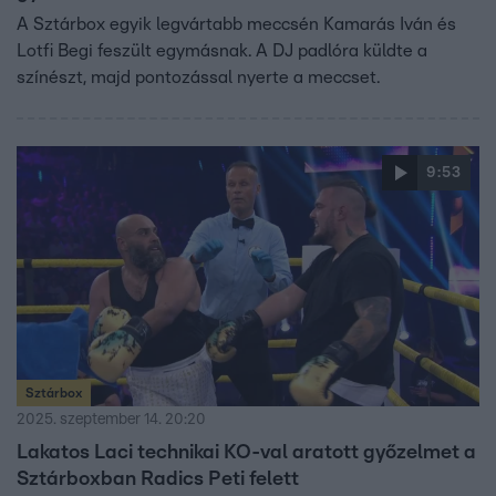
A Sztárbox egyik legvártabb meccsén Kamarás Iván és
Lotfi Begi feszült egymásnak. A DJ padlóra küldte a
színészt, majd pontozással nyerte a meccset.
9:53
Sztárbox
2025. szeptember 14. 20:20
Lakatos Laci technikai KO-val aratott győzelmet a
Sztárboxban Radics Peti felett