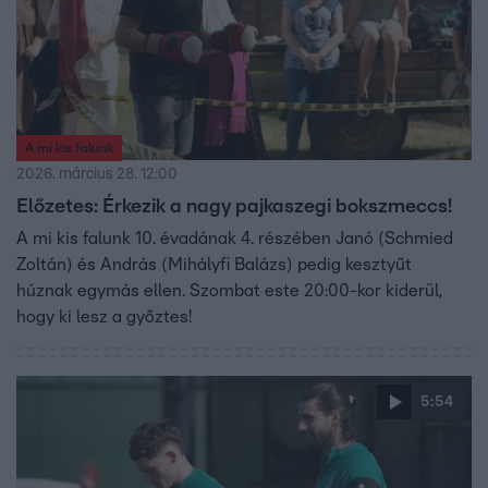
A mi kis falunk
2026. március 28. 12:00
Előzetes: Érkezik a nagy pajkaszegi bokszmeccs!
A mi kis falunk 10. évadának 4. részében Janó (Schmied
Zoltán) és András (Mihályfi Balázs) pedig kesztyűt
húznak egymás ellen. Szombat este 20:00-kor kiderül,
hogy ki lesz a győztes!
5:54