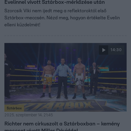
Evelinnel vívott Sztárbox-mérkőzése után
Szorcsik Viki nem ijedt meg a reflektoroktól első
Sztárbox-meccsén. Nézd meg, hogyan értékelte Evelin
elleni küzdelmét!
14:30
Sztárbox
2025. szeptember 14. 21:45
Richter nem cirkuszolt a Sztárboxban – kemény