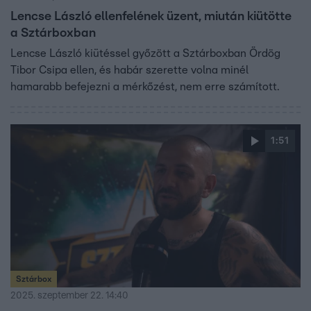
Lencse László ellenfelének üzent, miután kiütötte
a Sztárboxban
Lencse László kiütéssel győzött a Sztárboxban Ördög
Tibor Csipa ellen, és habár szerette volna minél
hamarabb befejezni a mérkőzést, nem erre számított.
1:51
Sztárbox
2025. szeptember 22. 14:40