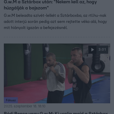
G.w.M a Sztárbox után: "Nekem kell az, hogy
húzgálják a bajszom"
G.w.M beleadta szívét-lelkét a Sztárboxba, az rtl.hu-nak
adott interjú során pedig azt sem rejtette véka alá, hogy
mit hiányolt igazán a befejezésnél.
3:01
Fókusz
2025. szeptember 18. 18:10