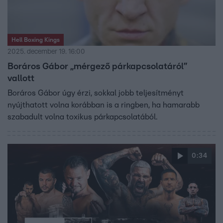
Hell Boxing Kings
2025. december 19. 16:00
Boráros Gábor „mérgező párkapcsolatáról”
vallott
Boráros Gábor úgy érzi, sokkal jobb teljesítményt
nyújthatott volna korábban is a ringben, ha hamarabb
szabadult volna toxikus párkapcsolatából.
0:34