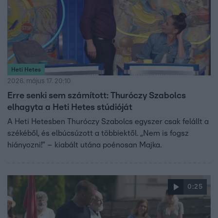
Heti Hetes
2026. május 17. 20:10
Erre senki sem számított: Thuróczy Szabolcs
elhagyta a Heti Hetes stúdióját
A Heti Hetesben Thuróczy Szabolcs egyszer csak felállt a
székéből, és elbúcsúzott a többiektől. „Nem is fogsz
hiányozni!” – kiabált utána poénosan Majka.
0:25