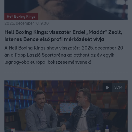
Hell Boxing Kings
2025. december 16. 9:00
Hell Boxing Kings: visszatér Erdei „Madár” Zsolt,
Istenes Bence első profi mérkőzését vívja
A Hell Boxing Kings show visszatér: 2025. december 20-
án a Papp László Sportaréna ad otthont az év egyik
legnagyobb európai bokszeseményének!
3:14