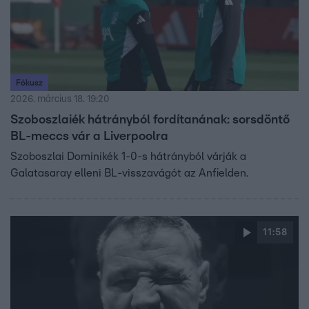
Fókusz
2026. március 18. 19:20
Szoboszlaiék hátrányból fordítanának: sorsdöntő
BL-meccs vár a Liverpoolra
Szoboszlai Dominikék 1-0-s hátrányból várják a
Galatasaray elleni BL-visszavágót az Anfielden.
11:58