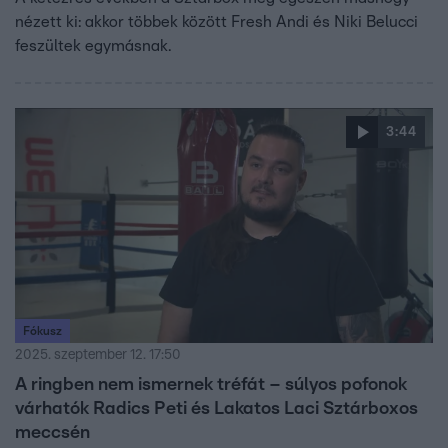
nézett ki: akkor többek között Fresh Andi és Niki Belucci
feszültek egymásnak.
3:44
Fókusz
2025. szeptember 12. 17:50
A ringben nem ismernek tréfát – súlyos pofonok
várhatók Radics Peti és Lakatos Laci Sztárboxos
meccsén