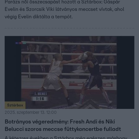
Parázs női összecsapást hozott a Sztárbox: Gáspár
Evelin és Szorcsik Viki látványos meccset vívtak, ahol
végig Evelin diktálta a tempót.
Sztárbox
2025. szeptember 13. 12:00
Botrányos végeredmény: Fresh Andi és Niki
Belucci szoros meccse füttykoncertbe fulladt
A kétezres években a Sztárbox még egészen máshogy