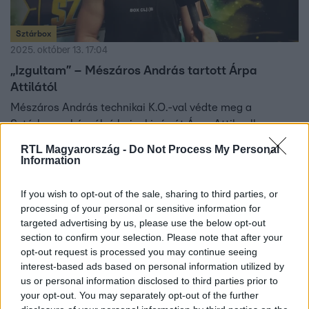
Sztárbox
2025. október 13. 17:04
„Izgultam” – Mészáros András tartott Árpa
Attilától
Mészáros András technikai K.O.-val védte meg a
Sztárbox nehézsúlyú bajnoki címét Árpa Attila ellen.
Interjú az rtl.hu-n!
RTL Magyarország -
Do Not Process My Personal
Information
If you wish to opt-out of the sale, sharing to third parties, or
processing of your personal or sensitive information for
targeted advertising by us, please use the below opt-out
section to confirm your selection. Please note that after your
opt-out request is processed you may continue seeing
interest-based ads based on personal information utilized by
us or personal information disclosed to third parties prior to
your opt-out. You may separately opt-out of the further