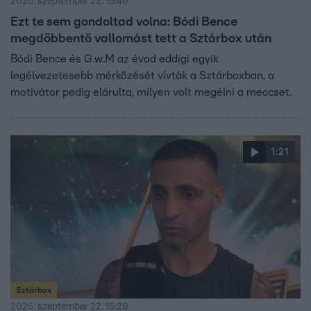
2025. szeptember 22. 15:40
Ezt te sem gondoltad volna: Bódi Bence
megdöbbentő vallomást tett a Sztárbox után
Bódi Bence és G.w.M az évad eddigi egyik
legélvezetesebb mérkőzését vívták a Sztárboxban, a
motivátor pedig elárulta, milyen volt megélni a meccset.
1:21
Sztárbox
2025. szeptember 22. 15:20