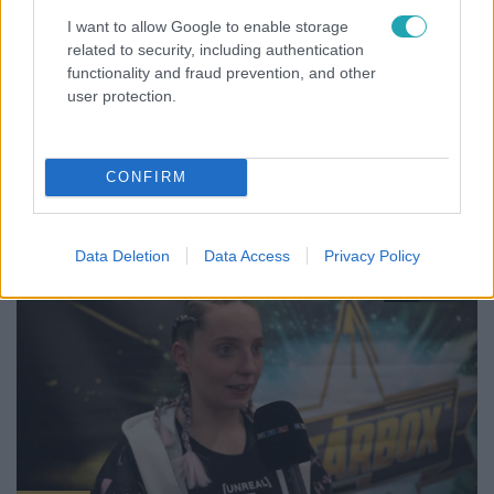
Sztárbox
I want to allow Google to enable storage
2025. szeptember 29. 14:12
related to security, including authentication
functionality and fraud prevention, and other
Bernáth Odett: Ez egy kemény mérkőzés volt,
user protection.
élveztem minden pillanatát
Bernáth Odett a Sztárbox női könnyűsúlyú mérkőzésén
győzedelmeskedett Kocsis Alexandra ellen, így érezte
CONFIRM
magát a ringben.
Data Deletion
Data Access
Privacy Policy
1:54