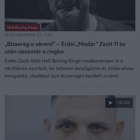
Hell Boxing Kings
2025. december 20. 7:30
„Bizsereg a vérem!” – Erdei „Madár” Zsolt 11 év
után visszatér a ringbe
Erdei Zsolt több Hell Boxing Kings rendezvényen is a
nézőtéren szurkolt, és teljesen lenyűgözte az óriási show
hangulata, ráadásul újra bizseregni kezdett a vére!
12:00