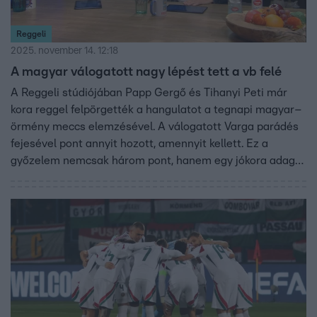
Reggeli
2025. november 14. 12:18
A magyar válogatott nagy lépést tett a vb felé
A Reggeli stúdiójában Papp Gergő és Tihanyi Peti már
kora reggel felpörgették a hangulatot a tegnapi magyar–
örmény meccs elemzésével. A válogatott Varga parádés
fejesével pont annyit hozott, amennyit kellett. Ez a
győzelem nemcsak három pont, hanem egy jókora adag
remény is a vb-pótselejtezőhöz.