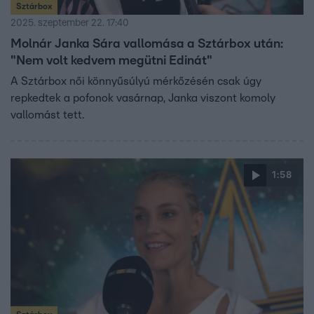
Sztárbox
2025. szeptember 22. 17:40
Molnár Janka Sára vallomása a Sztárbox után:
"Nem volt kedvem megütni Edinát"
A Sztárbox női könnyűsúlyú mérkőzésén csak úgy
repkedtek a pofonok vasárnap, Janka viszont komoly
vallomást tett.
1:58