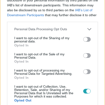
disclosure of your personal information by third parties on the
IAB’s list of downstream participants. This information may
also be disclosed by us to third parties on the
IAB’s List of
Sport
Downstream Participants
that may further disclose it to other
2025. október 11. 18:16
third parties.
Kijutás felé lép a válogatott: Szoboszlaiék 2–0-ra
verték Örményországot a Puskásban!
Please note that this website/app uses one or more Google
Personal Data Processing Opt Outs
services and may gather and store information including but
Hiába hiányzott több kulcsjátékos, Szoboszlai Dominik
not limited to your visit or usage behaviour. You may click to
I want to opt-out of the Sharing of my
vezérletével 2–0-ra győzött Magyarország
personal data.
grant or deny consent to Google and its third-party tags to
Opted In
Örményország ellen a világbajnoki selejtezőn.
use your data for below specified purposes in below Google
consent section.
I want to opt-out of the Sale of my
Personal Data.
Opted In
3:32
I want to opt-out of processing my
Personal Data for Targeted Advertising.
Opted In
I want to opt-out of Collection, Use,
Retention, Sale, and/or Sharing of my
Personal Data that Is Unrelated with the
Purposes for which it was collected.
Opted Out