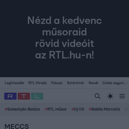
Nézd a kedvenc
műsoraid
rövid videóit
az RTL.hu-n!
Legfrissebb
RTL Híradó
Fókusz
Sztárhírek
Randi
Celeb vagyok, me
#
Sebestyén Balázs
#
RTL műsor
#
Dj Oti
#
Babits Marcella
#
MECCS