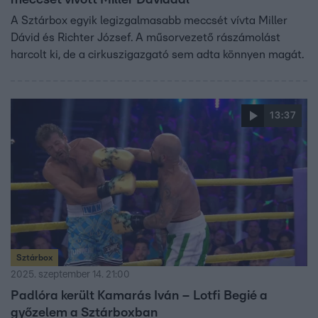
meccset vívott Miller Dáviddal
A Sztárbox egyik legizgalmasabb meccsét vívta Miller
Dávid és Richter József. A műsorvezető rászámolást
harcolt ki, de a cirkuszigazgató sem adta könnyen magát.
13:37
Sztárbox
2025. szeptember 14. 21:00
Padlóra került Kamarás Iván – Lotfi Begié a
győzelem a Sztárboxban