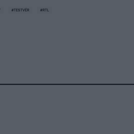
Y
#
TESTVÉR
#
RTL