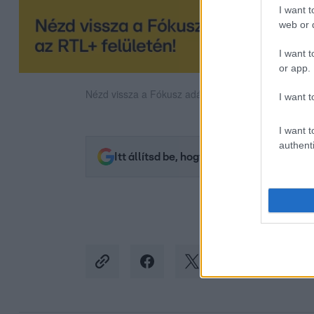
I want t
web or d
I want t
or app.
Nézd vissza a Fókusz adásait az RTL+-on!
I want t
I want t
authenti
Itt állítsd be, hogy az RTL.hu az elsők 