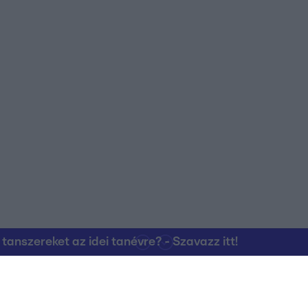
nszereket az idei tanévre? - Szavazz itt!