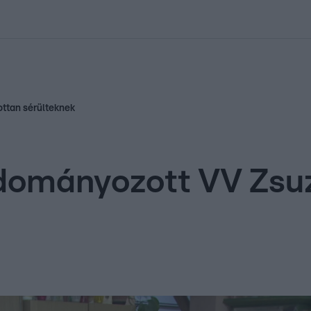
kolett
#
Időjárás
#
RTL műsor
#
Víz
#
Magyar Péter
#
Csillagjeg
ottan sérülteknek
 adományozott VV Zs