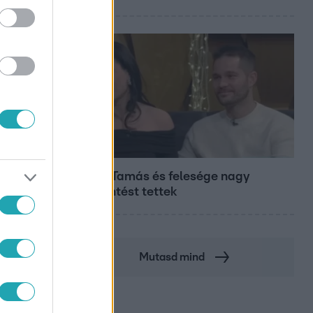
Bulvár
Veréb Tamás és felesége nagy
bejelentést tettek
Mutasd mind