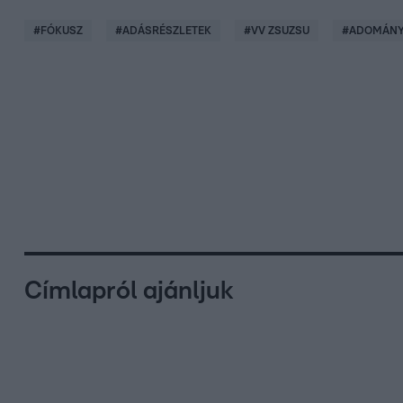
#
FÓKUSZ
#
ADÁSRÉSZLETEK
#
VV ZSUZSU
#
ADOMÁN
Címlapról ajánljuk