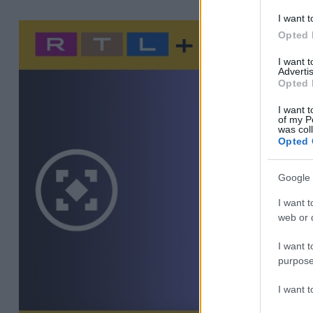
I want t
Opted 
I want 
Advertis
Opted 
I want t
of my P
was col
Opted 
Google 
I want t
web or d
I want t
purpose
I want 