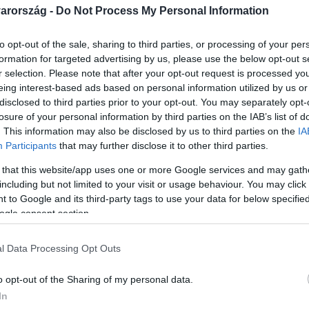
arország -
Do Not Process My Personal Information
to opt-out of the sale, sharing to third parties, or processing of your per
formation for targeted advertising by us, please use the below opt-out s
r selection. Please note that after your opt-out request is processed y
Link másolása
eing interest-based ads based on personal information utilized by us or
disclosed to third parties prior to your opt-out. You may separately opt-
losure of your personal information by third parties on the IAB’s list of
. This information may also be disclosed by us to third parties on the
IA
Participants
that may further disclose it to other third parties.
eményéből ajándékokra, a ValóVilág powered
 that this website/app uses one or more Google services and may gath
, Zsuzsut nem véletlenül egy halmozottan
including but not limited to your visit or usage behaviour. You may click 
otthonba kísértük. Zsuzsu a
 to Google and its third-party tags to use your data for below specifi
ogle consent section.
ővéréről, aki tizennyolc éves kora óta él
uzsu játékokat, édességet, és olyan
l Data Processing Opt Outs
ilyen intézményben mindig, korlátlan
o opt-out of the Sharing of my personal data.
In