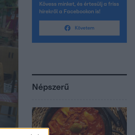
Kövess minket, és értesülj a friss
hírekről a Facebookon is!
Követem
Népszerű