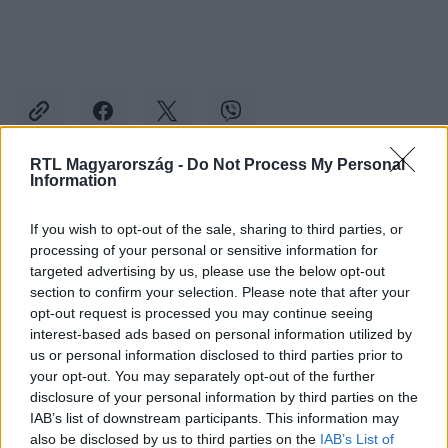
RTL Magyarország -
Do Not Process My Personal
Information
Kövess minket, és értesülj a friss hírekről a
Facebookon is!
If you wish to opt-out of the sale, sharing to third parties, or
processing of your personal or sensitive information for
targeted advertising by us, please use the below opt-out
Követem
section to confirm your selection. Please note that after your
opt-out request is processed you may continue seeing
interest-based ads based on personal information utilized by
us or personal information disclosed to third parties prior to
your opt-out. You may separately opt-out of the further
disclosure of your personal information by third parties on the
IAB’s list of downstream participants. This information may
#
EURÓPA
#
MÉDIATÖRVÉNY
#
MÉDIA
also be disclosed by us to third parties on the
IAB’s List of