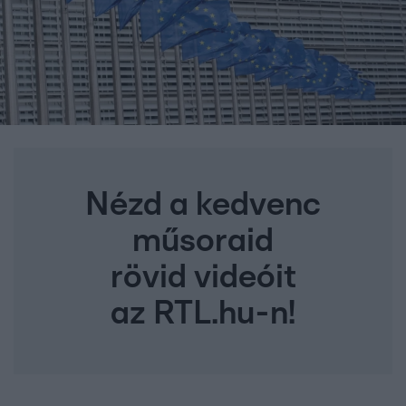
Nézd a kedvenc
műsoraid
rövid videóit
az RTL.hu-n!