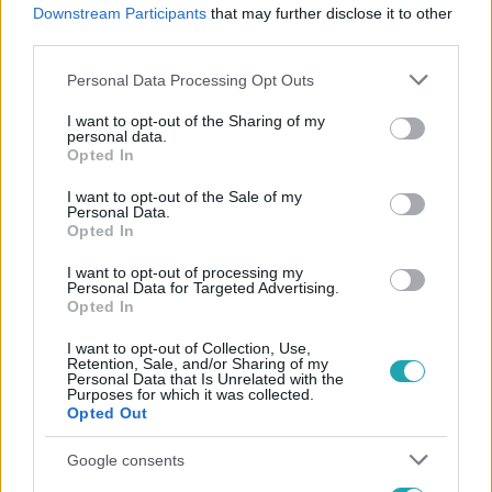
#
SAJTÓSZABADSÁG
#
KÖZMÉDIA
#
MÉDIASZABADSÁG
Downstream Participants
that may further disclose it to other
third parties.
#
NER
#
EURÓPAI UNIÓ
Please note that this website/app uses one or more Google
Personal Data Processing Opt Outs
services and may gather and store information including but
not limited to your visit or usage behaviour. You may click to
I want to opt-out of the Sharing of my
personal data.
grant or deny consent to Google and its third-party tags to
Opted In
use your data for below specified purposes in below Google
consent section.
I want to opt-out of the Sale of my
Personal Data.
Népszerű
Opted In
I want to opt-out of processing my
Personal Data for Targeted Advertising.
Opted In
I want to opt-out of Collection, Use,
Retention, Sale, and/or Sharing of my
Personal Data that Is Unrelated with the
Purposes for which it was collected.
Opted Out
Google consents