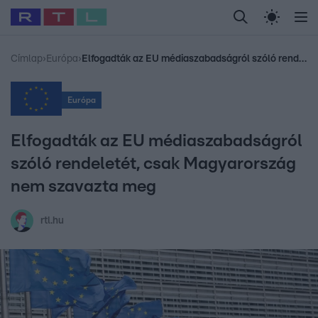
Legfrissebb
RTL Híradó
Fókusz
Sztárhírek
Randi
Celeb vagyok, me
#
Babits Marcella
#
Szellő István
#
Most Wanted
#
Gallusz Niko
Címlap
›
Európa
›
Elfogadták az EU médiaszabadságról szóló rendeletét, csak Magyarország nem szavazta meg
Európa
Elfogadták az EU médiaszabadságról
szóló rendeletét, csak Magyarország
nem szavazta meg
rtl.hu