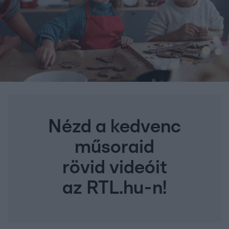
Nézd a kedvenc
műsoraid
rövid videóit
az RTL.hu-n!