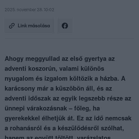
2025. november 28. 10:02
Link másolása
Ahogy meggyullad az első gyertya az
adventi koszorún, valami különös
nyugalom és izgalom költözik a házba. A
karácsony már a küszöbön áll, és az
adventi időszak az egyik legszebb része az
ünnepi várakozásnak – főleg, ha
gyerekekkel élhetjük át. Ez az idő nemcsak
a rohanásról és a készülődésről szólhat,
hanem az együtt töltött, varázslatos