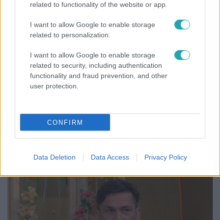
related to functionality of the website or app.
21:40
I want to allow Google to enable storage
related to personalization.
I want to allow Google to enable storage
related to security, including authentication
functionality and fraud prevention, and other
user protection.
Reggeli
CONFIRM
„10 cm Duna-víz Paksnál az olyan, mint egy nyílt
lábszártörésre egy sebtapasz” – állnak a hajók
Data Deletion
Data Access
Privacy Policy