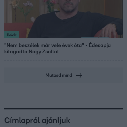
Bulvár
"Nem beszélek már vele évek óta" - Édesapja
kitagadta Nagy Zsoltot
Mutasd mind
Címlapról ajánljuk