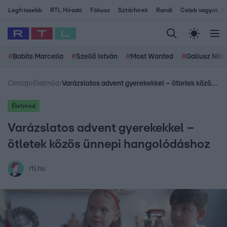
Legfrissebb
RTL Híradó
Fókusz
Sztárhírek
Randi
Celeb vagyok, me
#
Babits Marcella
#
Szellő István
#
Most Wanted
#
Gallusz Niko
Címlap
›
Életmód
›
Varázslatos advent gyerekekkel – ötletek közös ünnepi hangolódáshoz
Életmód
Varázslatos advent gyerekekkel –
ötletek közös ünnepi hangolódáshoz
rtl.hu