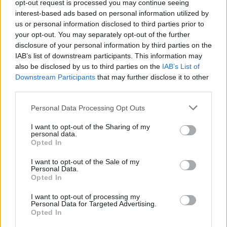
Kövess minket, és értesülj a friss hírekről a
opt-out request is processed you may continue seeing
Facebookon is!
interest-based ads based on personal information utilized by
us or personal information disclosed to third parties prior to
your opt-out. You may separately opt-out of the further
Követem
disclosure of your personal information by third parties on the
IAB’s list of downstream participants. This information may
also be disclosed by us to third parties on the
IAB’s List of
Downstream Participants
that may further disclose it to other
third parties.
Please note that this website/app uses one or more Google
Personal Data Processing Opt Outs
#
ÉLETMÓD
#
ADVENT 2025
#
KARÁCSONY 2025
services and may gather and store information including but
not limited to your visit or usage behaviour. You may click to
I want to opt-out of the Sharing of my
#
ADVENTI KÉSZÜLŐDÉS
#
CSALÁDI PILLANATOK
personal data.
grant or deny consent to Google and its third-party tags to
Opted In
#
MÉZESKALÁCS
#
ADVENTI GYERTYAGYÚJTÁS
use your data for below specified purposes in below Google
consent section.
#
ÜNNEPI KÉSZÜLŐDÉS
#
CSALÁDI PROGRAMOK
I want to opt-out of the Sale of my
Personal Data.
Opted In
I want to opt-out of processing my
Personal Data for Targeted Advertising.
Opted In