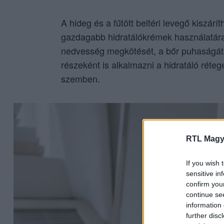
A hideg és a fűtött beltéri levegő kiszárí
gazdagabb hidratálókrémek használatára. 
nedvesség megkötését, a bőr puhaságát é
részeként is alkalmazni a hidratáló réteg
szemben.
RTL Magy
If you wish 
sensitive in
confirm you
continue se
information 
further disc