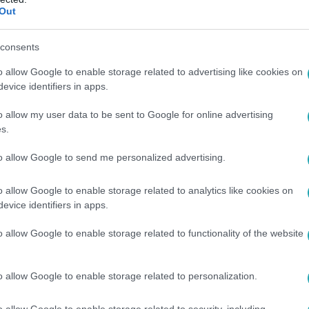
Out
ak nyáron fontos
consents
o allow Google to enable storage related to advertising like cookies on
őrt
, ezért érdemes a mindennapi rutinba beépíteni
evice identifiers in apps.
nti az öregedés jeleit, a pigmentfoltok
távú egészségét, még borongós napokon is.
o allow my user data to be sent to Google for online advertising
s.
to allow Google to send me personalized advertising.
o allow Google to enable storage related to analytics like cookies on
evice identifiers in apps.
o allow Google to enable storage related to functionality of the website
o allow Google to enable storage related to personalization.
o allow Google to enable storage related to security, including