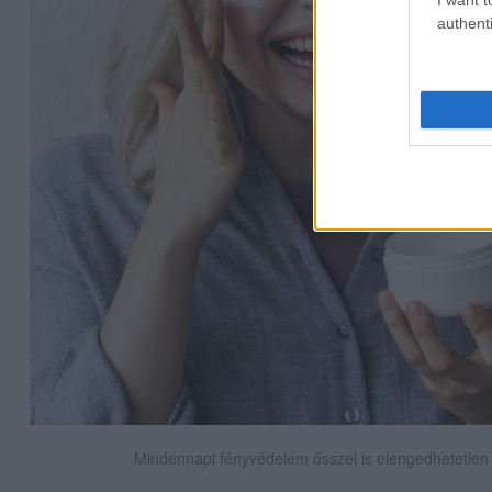
authenti
Mindennapi fényvédelem ősszel is elengedhetetlen