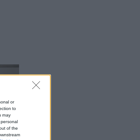
sonal or
ection to
ou may
 personal
out of the
 downstream