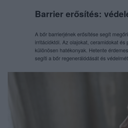
Barrier erősítés: védel
A bőr barrierjének erősítése segít megőr
irritációktól. Az olajokat, ceramidokat é
különösen hatékonyak. Hetente érdemes t
segíti a bőr regenerálódását és védelmét