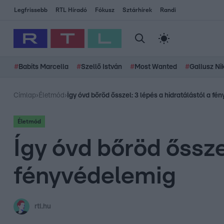
Legfrissebb
RTL Híradó
Fókusz
Sztárhírek
Randi
#
Babits Marcella
#
Szellő István
#
Most Wanted
#
Gallusz Ni
Címlap
›
Életmód
›
Így óvd bőröd ősszel: 3 lépés a hidratálástól a fé
Életmód
Így óvd bőröd őssze
fényvédelemig
rtl.hu