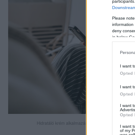
participants
Downstream 
Please note
information 
deny consent
in below Go
Persona
I want t
Opted 
I want t
Opted 
I want 
Advertis
Opted 
Hidratáló krém alkalmazása a bőr puhaságáért és 
I want t
of my P
was col