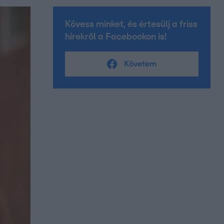
Kövess minket, és értesülj a friss
hírekről a Facebookon is!
Követem