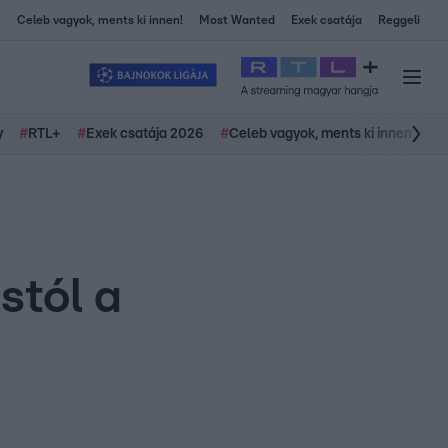
Celeb vagyok, ments ki innen!
Most Wanted
Exek csatája
Reggeli
y
#
RTL+
#
Exek csatája 2026
#
Celeb vagyok, ments ki innen
#
H
stól a