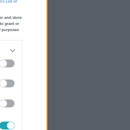
B’s List of
er and store
to grant or
ed purposes