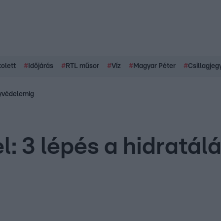
kolett
#
Időjárás
#
RTL műsor
#
Víz
#
Magyar Péter
#
Csillagjeg
nyvédelemig
l: 3 lépés a hidratálá