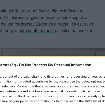
thatja a bőrt, ezért az ősz tökéletes időszak a
A hialuronsav, glicerin és ceramidok segítik a
s komfortérzetét. Érdemes a reggeli és esti rutin
et, hogy a
bőr védett maradjon
a külső hatásokkal
arország -
Do Not Process My Personal Information
to opt-out of the sale, sharing to third parties, or processing of your per
formation for targeted advertising by us, please use the below opt-out s
r selection. Please note that after your opt-out request is processed y
eing interest-based ads based on personal information utilized by us or
disclosed to third parties prior to your opt-out. You may separately opt-
losure of your personal information by third parties on the IAB’s list of