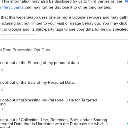
. This information may also be disclosed by us to third parties on the
IA
Participants
that may further disclose it to other third parties.
 that this website/app uses one or more Google services and may gath
including but not limited to your visit or usage behaviour. You may click 
 to Google and its third-party tags to use your data for below specifi
ogle consent section.
l Data Processing Opt Outs
o opt-out of the Sharing of my personal data.
In
o opt-out of the Sale of my Personal Data.
In
to opt-out of processing my Personal Data for Targeted
ing.
In
egészségéért az őszi hónapokban.
o opt-out of Collection, Use, Retention, Sale, and/or Sharing
ersonal Data that Is Unrelated with the Purposes for which it
lected.