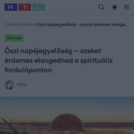
Legfrissebb
RTL Híradó
Fókusz
Sztárhírek
Randi
Celeb vagyok, me
#
Babits Marcella
#
Szellő István
#
Most Wanted
#
Gallusz Niko
Címlap
›
Életmód
›
Őszi napéjegyelőség – ezeket érdemes elengedned a spirituális fordulóponton
Életmód
Őszi napéjegyelőség – ezeket
érdemes elengedned a spirituális
fordulóponton
rtl.hu