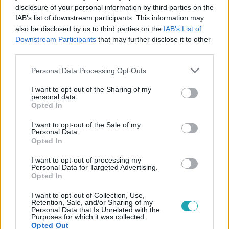
disclosure of your personal information by third parties on the
IAB’s list of downstream participants. This information may
also be disclosed by us to third parties on the
IAB’s List of
Downstream Participants
that may further disclose it to other
third parties.
Please note that this website/app uses one or more Google
#
ÉLETMÓD
#
EZOTÉRIA
#
NAPÉJEGYENLŐSÉG
Personal Data Processing Opt Outs
services and may gather and store information including but
#
HOROSZKÓP
#
EGYENSÚLY
#
BULVÁR
not limited to your visit or usage behaviour. You may click to
I want to opt-out of the Sharing of my
personal data.
grant or deny consent to Google and its third-party tags to
Opted In
use your data for below specified purposes in below Google
consent section.
I want to opt-out of the Sale of my
Personal Data.
Opted In
I want to opt-out of processing my
Personal Data for Targeted Advertising.
Népszerű
Opted In
I want to opt-out of Collection, Use,
Retention, Sale, and/or Sharing of my
Personal Data that Is Unrelated with the
Purposes for which it was collected.
Opted Out