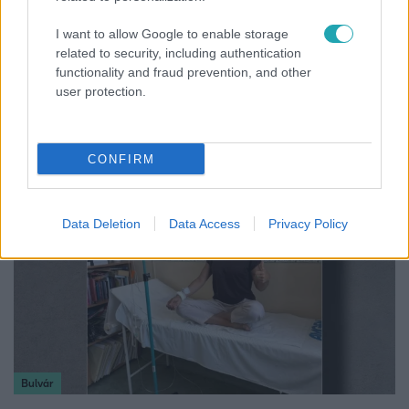
I want to allow Google to enable storage
related to security, including authentication
functionality and fraud prevention, and other
Nagyvilág
user protection.
Nem Bécs lett az első: ezekben a városokban a
legjobb élni 2026-ban
CONFIRM
Data Deletion
Data Access
Privacy Policy
Bulvár