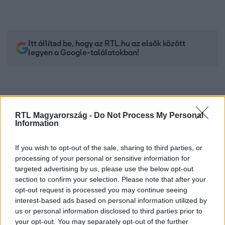
Itt állítsd be, hogy az RTL.hu az elsők között
legyen a Google-találatokban!
RTL Magyarország -
Do Not Process My Personal
Information
If you wish to opt-out of the sale, sharing to third parties, or
processing of your personal or sensitive information for
targeted advertising by us, please use the below opt-out
section to confirm your selection. Please note that after your
Kövess minket, és értesülj a friss hírekről a
opt-out request is processed you may continue seeing
Facebookon is!
interest-based ads based on personal information utilized by
us or personal information disclosed to third parties prior to
your opt-out. You may separately opt-out of the further
Követem