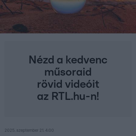
Nézd a kedvenc
műsoraid
rövid videóit
az RTL.hu-n!
2025. szeptember 21. 4:00