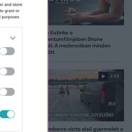
er and store
to grant or
ed purposes
Kultúra
Hosszú Katinka a
dokumentumfilmjében Shane
Tusupról: A medencében minden
működött
2:55
Híradó
Szeptemberre várta első gyermekét a