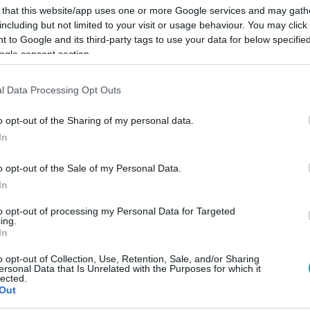
 that this website/app uses one or more Google services and may gath
including but not limited to your visit or usage behaviour. You may click 
 to Google and its third-party tags to use your data for below specifi
ogle consent section.
Link másolása
l Data Processing Opt Outs
o opt-out of the Sharing of my personal data.
In
zipoggyászért fizetendő rejtett díjakat –
o opt-out of the Sale of my Personal Data.
pados repülés. Mutatjuk, mit jelent ez a
In
rt fontos már most figyelned, ha repjegyet
to opt-out of processing my Personal Data for Targeted
ing.
In
o opt-out of Collection, Use, Retention, Sale, and/or Sharing
ersonal Data that Is Unrelated with the Purposes for which it
lected.
Out
között legyen a Google-találatokban!