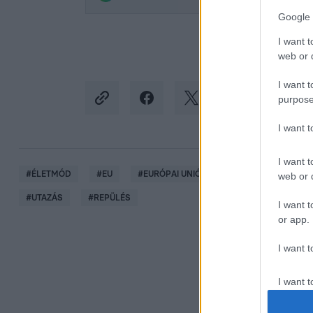
Google 
I want t
web or d
I want t
purpose
I want 
I want t
#
ÉLETMÓD
#
EU
#
EURÓPAI UNIÓ
#
RYANAIR
#
WIZ
web or d
#
UTAZÁS
#
REPÜLÉS
I want t
or app.
I want t
I want t
authenti