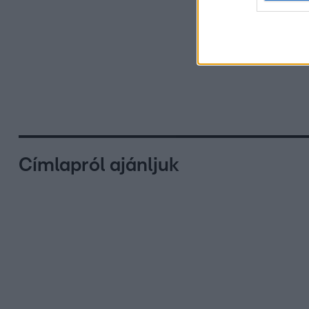
Címlapról ajánljuk