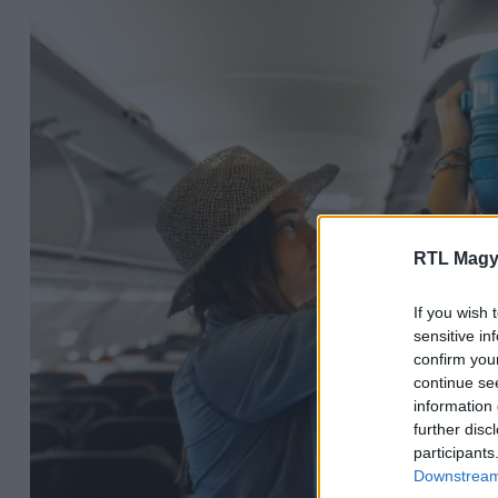
RTL Magy
If you wish 
sensitive in
confirm you
continue se
information 
further disc
participants
Downstream 