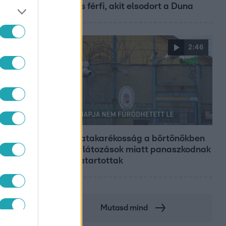
29 éves férfi, akit elsodort a Duna
2:46
Híradó
A
Energiatakarékosság a börtönökben
is – korlátozások miatt panaszkodnak
a fogvatartottak
Mutasd mind