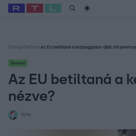
#
Babits Marcella
#
Szellő István
#
Most Wanted
#
Gallusz Ni
Címlap
›
Életmód
›
Az EU betiltaná a kézipoggyász-díjat: mit jelent e
Életmód
Az EU betiltaná a k
nézve?
rtl.hu