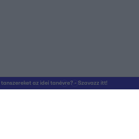
nszereket az idei tanévre? - Szavazz itt!