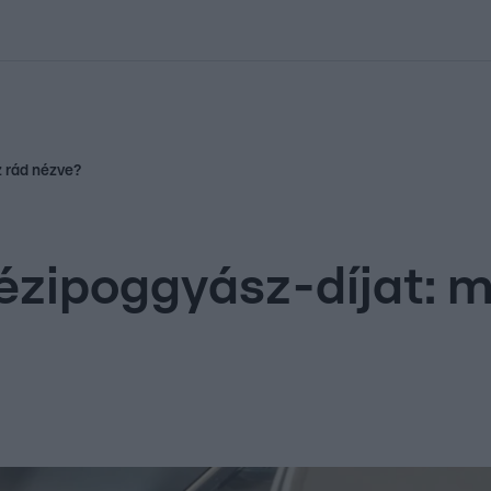
kolett
#
Időjárás
#
RTL műsor
#
Víz
#
Magyar Péter
#
Csillagjeg
z rád nézve?
ézipoggyász-díjat: mi