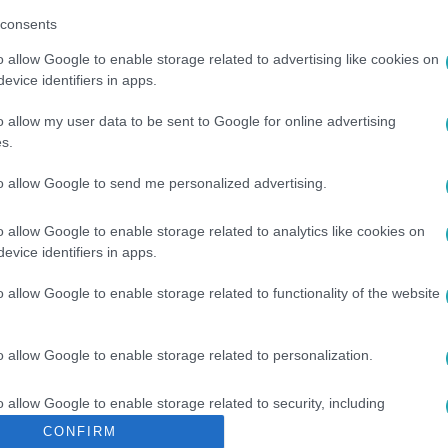
consents
o allow Google to enable storage related to advertising like cookies on
evice identifiers in apps.
o allow my user data to be sent to Google for online advertising
s.
to allow Google to send me personalized advertising.
o allow Google to enable storage related to analytics like cookies on
ZAIR
#
LÉGITÁRSASÁGOK
#
EASYJET
#
REPTÉR
#
EURÓP
evice identifiers in apps.
o allow Google to enable storage related to functionality of the website
o allow Google to enable storage related to personalization.
o allow Google to enable storage related to security, including
cation functionality and fraud prevention, and other user protection.
CONFIRM