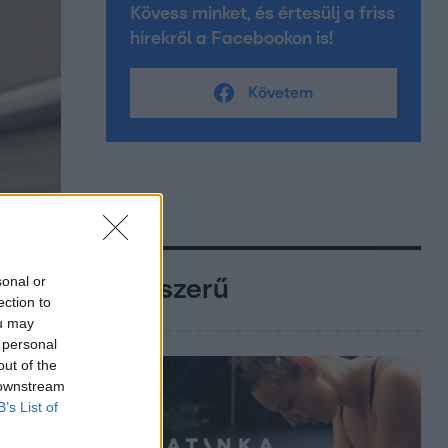
Kövess minket, és értesülj a friss
hírekről a Facebookon is!
Követem
sonal or
Népszerű
ection to
ou may
 personal
out of the
 downstream
B’s List of