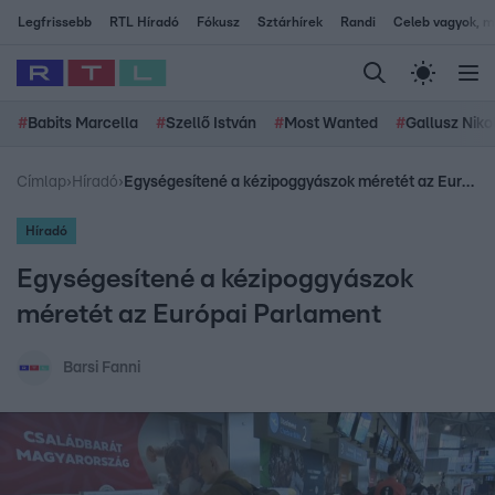
Legfrissebb
RTL Híradó
Fókusz
Sztárhírek
Randi
Celeb vagyok, me
#
Babits Marcella
#
Szellő István
#
Most Wanted
#
Gallusz Niko
Címlap
›
Híradó
›
Egységesítené a kézipoggyászok méretét az Európai Parlament
Híradó
Egységesítené a kézipoggyászok
méretét az Európai Parlament
Barsi Fanni