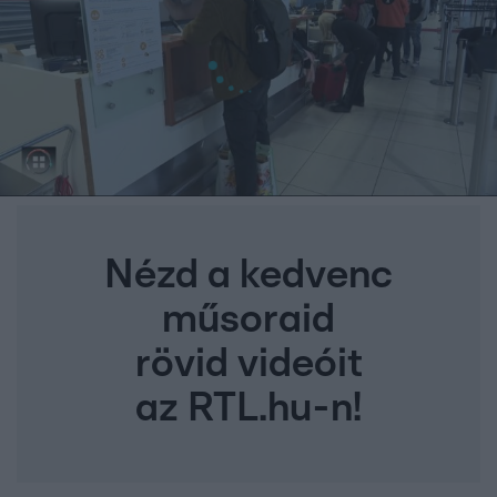
Nézd a kedvenc
műsoraid
rövid videóit
az RTL.hu-n!