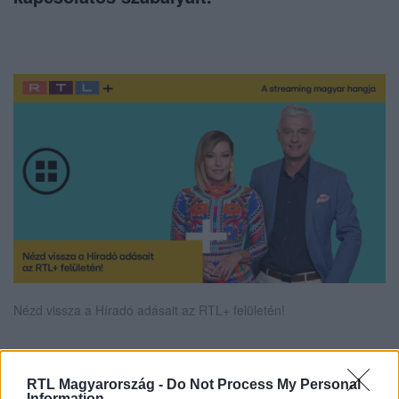
Nézd vissza a Híradó adásait az RTL+ felületén!
RTL Magyarország -
Do Not Process My Personal
Itt állítsd be, hogy az RTL.hu az elsők között
Information