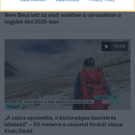
Nagyvilág
Nem Bécs lett az első: ezekben a városokban a
legjobb élni 2026-ban
14:09
Reggeli
„A csúcs opcionális, a biztonságos hazatérés
kötelező” – 50 méterre a csúcstól fordult vissza
Klein Dávid