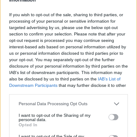
legyen a Google-találatokban!
If you wish to opt-out of the sale, sharing to third parties, or
processing of your personal or sensitive information for
targeted advertising by us, please use the below opt-out
section to confirm your selection. Please note that after your
opt-out request is processed you may continue seeing
interest-based ads based on personal information utilized by
us or personal information disclosed to third parties prior to
your opt-out. You may separately opt-out of the further
disclosure of your personal information by third parties on the
IAB’s list of downstream participants. This information may
also be disclosed by us to third parties on the
IAB’s List of
Kövess minket, és értesülj a friss hírekről a
Downstream Participants
that may further disclose it to other
Facebookon is!
third parties.
Please note that this website/app uses one or more Google
Personal Data Processing Opt Outs
Követem
services and may gather and store information including but
not limited to your visit or usage behaviour. You may click to
I want to opt-out of the Sharing of my
personal data.
grant or deny consent to Google and its third-party tags to
Opted In
use your data for below specified purposes in below Google
consent section.
I want to opt-out of the Sale of my