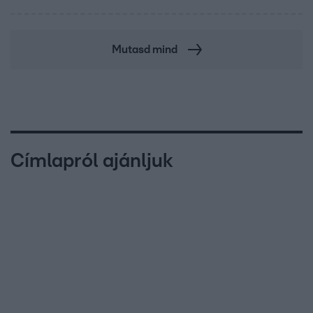
Mutasd mind
Címlapról ajánljuk