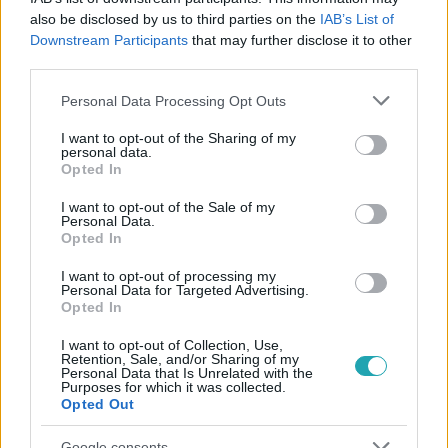
also be disclosed by us to third parties on the
IAB’s List of
#
ÉLETMÓD
#
KARÁCSONY
#
RECEPT
#
GASZTRO
Downstream Participants
that may further disclose it to other
third parties.
#
SÜTEMÉNY
#
DESSZERT
Please note that this website/app uses one or more Google
Personal Data Processing Opt Outs
services and may gather and store information including but
not limited to your visit or usage behaviour. You may click to
I want to opt-out of the Sharing of my
personal data.
grant or deny consent to Google and its third-party tags to
Opted In
use your data for below specified purposes in below Google
consent section.
I want to opt-out of the Sale of my
Personal Data.
Opted In
Népszerű
I want to opt-out of processing my
Personal Data for Targeted Advertising.
Opted In
I want to opt-out of Collection, Use,
Retention, Sale, and/or Sharing of my
Personal Data that Is Unrelated with the
Purposes for which it was collected.
Opted Out
Google consents