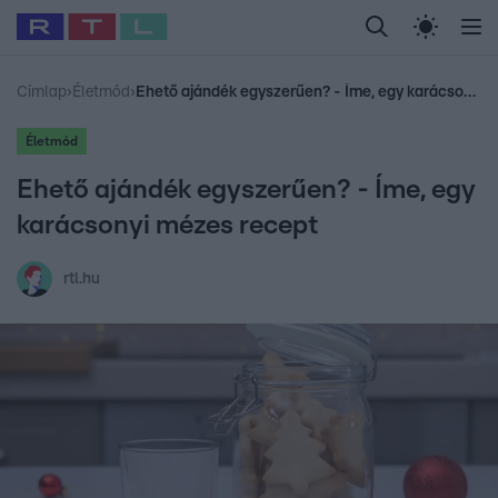
Legfrissebb
RTL Híradó
Fókusz
Sztárhírek
Randi
Celeb vagyok, me
#
Babits Marcella
#
Szellő István
#
Most Wanted
#
Gallusz Niko
Címlap
›
Életmód
›
Ehető ajándék egyszerűen? - Íme, egy karácsonyi mézes recept
Életmód
Ehető ajándék egyszerűen? - Íme, egy
karácsonyi mézes recept
rtl.hu