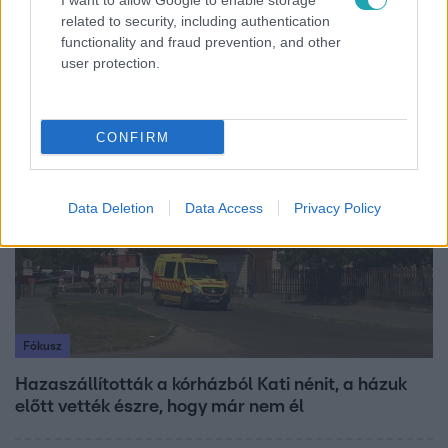
I want to allow Google to enable storage
„A csúcs opcionális, a biztonságos hazatérés
related to security, including authentication
functionality and fraud prevention, and other
kötelező” – 50 méterre a csúcstól fordult vissza
user protection.
Klein Dávid
CONFIRM
3:23
Data Deletion
Data Access
Privacy Policy
Fókusz
Hazaszállították a kórházból Kati nénit, a házuk
előtt vették észre, hogy már nem él