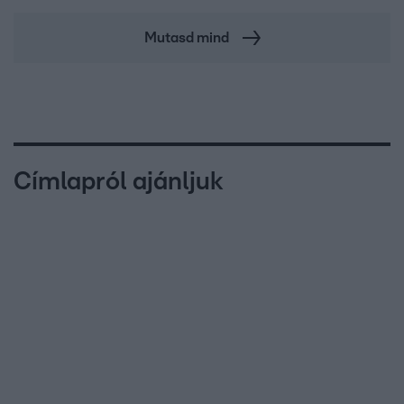
Mutasd mind
Címlapról ajánljuk