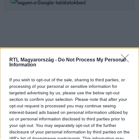
legyen a Google-találatokban!
RTL Magyarország -
Do Not Process My Personal
Information
If you wish to opt-out of the sale, sharing to third parties, or
Kövess minket, és értesülj a friss hírekről a
processing of your personal or sensitive information for
Facebookon is!
targeted advertising by us, please use the below opt-out
section to confirm your selection. Please note that after your
opt-out request is processed you may continue seeing
Követem
interest-based ads based on personal information utilized by
us or personal information disclosed to third parties prior to
your opt-out. You may separately opt-out of the further
disclosure of your personal information by third parties on the
IAB’s list of downstream participants. This information may