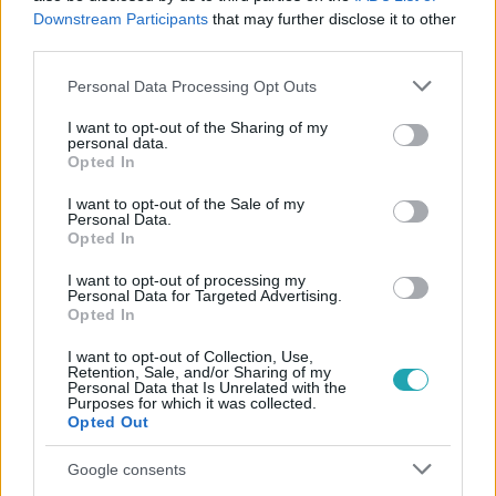
Downstream Participants
that may further disclose it to other
third parties.
#
ÉJJEL-NAPPAL BUDAPEST
#
RTL
#
RTL KLUB
Please note that this website/app uses one or more Google
#
GYŐZŐ
#
SÜTÉS
#
ÉNB
#
VESZEKEDÉS
Personal Data Processing Opt Outs
services and may gather and store information including but
#
CSALÓDÁS
not limited to your visit or usage behaviour. You may click to
I want to opt-out of the Sharing of my
personal data.
grant or deny consent to Google and its third-party tags to
Opted In
use your data for below specified purposes in below Google
consent section.
I want to opt-out of the Sale of my
Personal Data.
Opted In
I want to opt-out of processing my
Personal Data for Targeted Advertising.
Népszerű
Opted In
I want to opt-out of Collection, Use,
Retention, Sale, and/or Sharing of my
Personal Data that Is Unrelated with the
Purposes for which it was collected.
Opted Out
Google consents