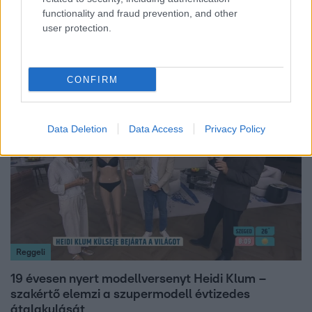
functionality and fraud prevention, and other
Bulvár
user protection.
A fiataloknak üzent Majka: „Hagyjátok ezt abba,
ez nagyon ciki!”
CONFIRM
7:02
Data Deletion
Data Access
Privacy Policy
Reggeli
19 évesen nyert modellversenyt Heidi Klum –
szakértő elemzi a szupermodell évtizedes
átalakulását