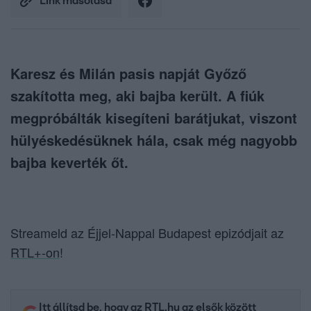
Link másolása
Karesz és Milán pasis napját Győző
szakította meg, aki bajba került. A fiúk
megpróbálták kisegíteni barátjukat, viszont
hülyéskedésüknek hála, csak még nagyobb
bajba keverték őt.
Streameld az Éjjel-Nappal Budapest epizódjait az
RTL+-on
!
Itt állítsd be, hogy az RTL.hu az elsők között