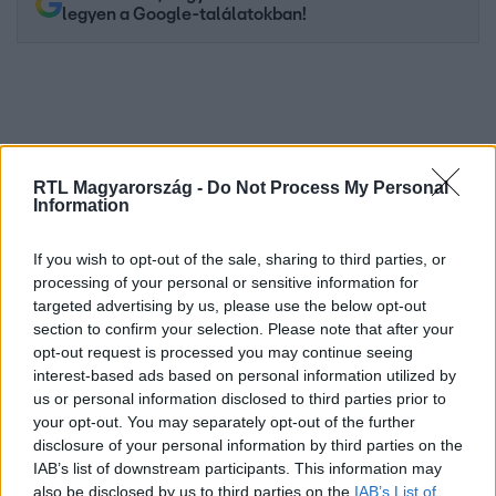
legyen a Google-találatokban!
RTL Magyarország -
Do Not Process My Personal
Information
If you wish to opt-out of the sale, sharing to third parties, or
processing of your personal or sensitive information for
Kövess minket, és értesülj a friss hírekről a
targeted advertising by us, please use the below opt-out
section to confirm your selection. Please note that after your
Facebookon is!
opt-out request is processed you may continue seeing
interest-based ads based on personal information utilized by
Követem
us or personal information disclosed to third parties prior to
your opt-out. You may separately opt-out of the further
disclosure of your personal information by third parties on the
IAB’s list of downstream participants. This information may
also be disclosed by us to third parties on the
IAB’s List of