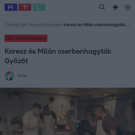
Legfrissebb
RTL Híradó
Fókusz
Sztárhírek
Randi
Celeb vagyok, me
#
Babits Marcella
#
Szellő István
#
Most Wanted
#
Gallusz Niko
Címlap
›
Éjjel-Nappal Budapest
›
Karesz és Milán cserbenhagyták Győzőt
Éjjel-Nappal Budapest
Karesz és Milán cserbenhagyták
Győzőt
rtl.hu