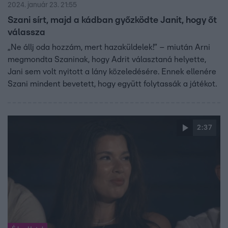
2024. január 23. 21:55
Szani sírt, majd a kádban győzködte Janit, hogy őt
válassza
„Ne állj oda hozzám, mert hazaküldelek!” – miután Arni
megmondta Szaninak, hogy Adrit választaná helyette,
Jani sem volt nyitott a lány közeledésére. Ennek ellenére
Szani mindent bevetett, hogy együtt folytassák a játékot.
2:37