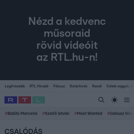
Nézd a kedvenc
műsoraid
rövid videóit
az RTL.hu-n!
Legfrissebb
RTL Híradó
Fókusz
Sztárhírek
Randi
Celeb vagyok, me
#
Babits Marcella
#
Szellő István
#
Most Wanted
#
Gallusz Niko
CSALÓDÁS