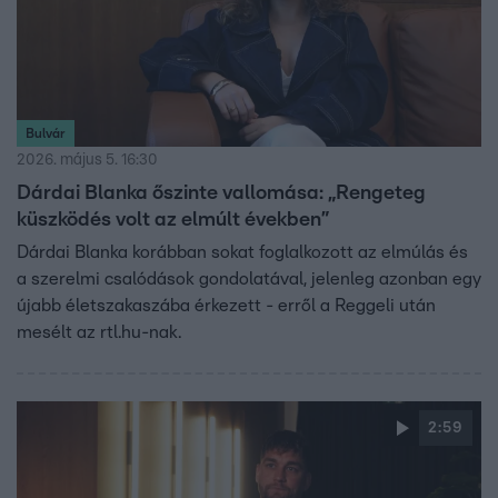
Bulvár
2026. május 5. 16:30
Dárdai Blanka őszinte vallomása: „Rengeteg
küszködés volt az elmúlt években”
Dárdai Blanka korábban sokat foglalkozott az elmúlás és
a szerelmi csalódások gondolatával, jelenleg azonban egy
újabb életszakaszába érkezett - erről a Reggeli után
mesélt az rtl.hu-nak.
2:59