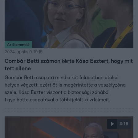
Az álommeló
2024. április 9. 19:15
Gombár Betti számon kérte Kása Esztert, hogy mit
tett ellene
Gombár Betti csapata mind a két feladatban utolsó
helyen végzett, ezért őt is megérintette a veszélyzóna
szele. Kása Eszter viszont a biztonsági zónából
figyelhette csapatával a többi jelölt küzdelmeit.
3:18