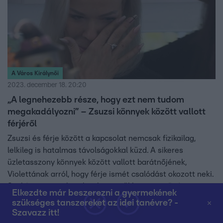
A Város Királynői
2023. december 18. 20:20
„A legnehezebb része, hogy ezt nem tudom
megakadályozni” – Zsuzsi könnyek között vallott
férjéről
Zsuzsi és férje között a kapcsolat nemcsak fizikailag,
lelkileg is hatalmas távolságokkal küzd. A sikeres
üzletasszony könnyek között vallott barátnőjének,
Violettának arról, hogy férje ismét csalódást okozott neki.
Szokása szerint heteken keresztül hitegette őt és
Elkezdte már beszerezni a gyermekének
gyerekeit, hogy meglátogatja őket, ám végül nélküle
szükséges tanszereket az idei tanévre? -
utaztak Szlovákiába. „Lesz egy nagyon szomorú kisfiú pár
Szavazz itt!
napig velem, de próbálkozok” – mondta.