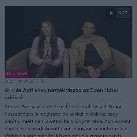
feladta a küzdelmet: „Sajnálom, ez egy nagyszerű
lehetőség, de nem nekem."
5:27
Éden Hotel
2024. január 28. 7:08
Arni és Adri sírva nézték vissza az Éden Hotel
adásait
Amikor Arni visszanézte az Éden Hotel részeit, Szani
bosszúvágya is meglepte, de sokkal inkább az, hogy
barátai miért nem avatták be a lány tervébe. Adri viszont
nem igazán csodálkozott azon, hogy mit mondtak róla a
többiek a háta mögött, hiszen már a luxushotelben is