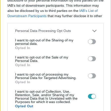
disclosure of your personal information by third parties on the
IAB’s list of downstream participants. This information may
also be disclosed by us to third parties on the
IAB’s List of
Downstream Participants
that may further disclose it to other
third parties.
Please note that this website/app uses one or more Google
Personal Data Processing Opt Outs
services and may gather and store information including but
not limited to your visit or usage behaviour. You may click to
I want to opt-out of the Sharing of my
Bulvár
personal data.
grant or deny consent to Google and its third-party tags to
2024. június 25. 19:49
Opted In
use your data for below specified purposes in below Google
Rácz-Gyuricza Dóra: Minden egyes komplexusos
consent section.
I want to opt-out of the Sale of my
idióta kellett hozzá, hogy megtaláljam a férjem
Personal Data.
Opted In
Rácz-Gyuricza Dóra tökéletes boldogságban él, de ez
nem volt mindig így.
I want to opt-out of processing my
Personal Data for Targeted Advertising.
Opted In
I want to opt-out of Collection, Use,
4:53
Retention, Sale, and/or Sharing of my
Personal Data that Is Unrelated with the
Purposes for which it was collected.
Opted Out