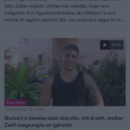
adta Júdás csókját. Utólag már sajnálja, hogy nem
hallgatott Arni figyelmeztetésére, aki többször is óva
intette őt egykori párjától. Bár Jani számára véget ért az
Éden Hotel, bízik benne, hogy a jövőben tanulni fog a
hibájából.
2:05
Éden Hotel
2024. január 25. 17:00
Norbert a kiesése után elárulta, mit érzett, amikor
Zsófi megszegte az ígéretét