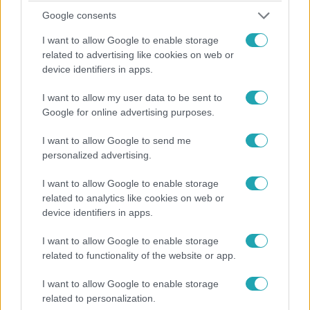
Google consents
I want to allow Google to enable storage
related to advertising like cookies on web or
device identifiers in apps.
ValóVilág
I want to allow my user data to be sent to
2024. május 29. 13:47
Google for online advertising purposes.
VV Noémi: Dudunak magyarázatot kell adnia
I want to allow Google to send me
A ValóVilág12 első párbajában Noémi maradt alul
personalized advertising.
Dorkával szemben, most pedig az rtl.hu-nak elevenítette
fel a villában szerzett élményeit. Bár nem fogadták túl
I want to allow Google to enable storage
pozitívan a többiek a beköltözésekor, ezen nem lepődött
related to analytics like cookies on web or
device identifiers in apps.
meg. „Van egy erős személyiségem, ami sok embernek
rosszindulatúnak jön le, de igazából ez egy védekező
I want to allow Google to enable storage
mechanizmus” – mondta magáról VV Noémi, aki nehezen
related to functionality of the website or app.
nyílik meg mások előtt a gyerekkori sérelmei miatt. Azt is
7:21
elárulta, hogy mik a szándékai Duduval, hogy miért viselte
I want to allow Google to enable storage
meg a bokszolós feladat, és hogy miért vesz vissza a
related to personalization.