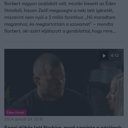
Norbert nagyon csalódott volt, miután kiesett az Éden
Hotelből, hiszen Zsófi megszegte a neki tett ígéretét,
miszerint nem nyúl a 3 millió forinthoz. „Hű maradtam
magamhoz, és megtartottam a szavamat” – mondta
Norbert, aki azért eljátszott a gondolattal, hogy mire
költötte volna a főnyereményt.
4:12
Éden Hotel
2024. január 24. 22:10