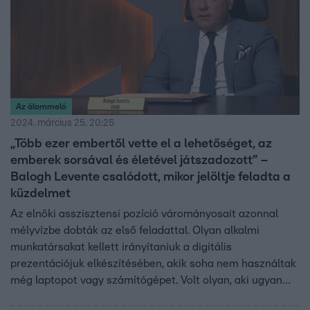
Az álommeló
2024. március 25. 20:25
„Több ezer embertől vette el a lehetőséget, az
emberek sorsával és életével játszadozott” –
Balogh Levente csalódott, mikor jelöltje feladta a
küzdelmet
Az elnöki asszisztensi pozíció várományosait azonnal
mélyvízbe dobták az első feladattal. Olyan alkalmi
munkatársakat kellett irányítaniuk a digitális
prezentációjuk elkészítésében, akik soha nem használtak
még laptopot vagy számítógépet. Volt olyan, aki ugyan
megpróbálkozott a feladat elvégzésével, végül mégis