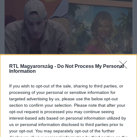
szimpatikus számára. Földes Eszternek szent
meggyőződése, hogy meg fogja verni Lolát – aki 35
évesen olyasmire döbbent rá, amire eddig még nem.
RTL Magyarország -
Do Not Process My Personal
ValóVilág
Information
2024. július 8. 14:56
Titokban beszélték ki a másikat a villalakók
If you wish to opt-out of the sale, sharing to third parties, or
A villalakók a nyugiszobába vonulva kendőzetlen
processing of your personal or sensitive information for
targeted advertising by us, please use the below opt-out
őszinteséggel mondták el, hogy kiről mit gondolnak.
section to confirm your selection. Please note that after your
opt-out request is processed you may continue seeing
interest-based ads based on personal information utilized by
us or personal information disclosed to third parties prior to
your opt-out. You may separately opt-out of the further