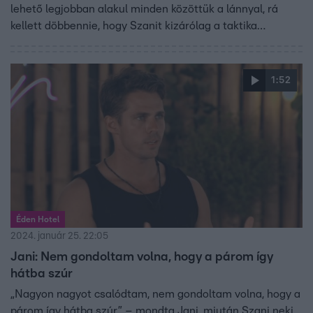
lehető legjobban alakul minden közöttük a lánnyal, rá
kellett döbbennie, hogy Szanit kizárólag a taktika
vezérelte.
1:52
Éden Hotel
2024. január 25. 22:05
Jani: Nem gondoltam volna, hogy a párom így
hátba szúr
„Nagyon nagyot csalódtam, nem gondoltam volna, hogy a
párom így hátba szúr” – mondta Jani, miután Szani neki