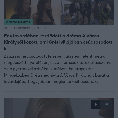
A Város Királynői
2023. december 18. 20:20
Egy lovardában kezdődött a dráma A Város
Királynői között, ami Gréti villájában csúcsosodott
ki
Zsuzsi ismét csalódott férjében, aki nem jelent meg a
megbeszélt nyaraláson, ezzel nemcsak az üzletasszony,
de a gyermekei szívébe is mélyen beletaposott.
Mindeközben Gréti meghívta A Város Királynőit barátja
lovardájába, hogy jobban megismerkedhessenek,
azonban ennek is feszültség lett a vége. A negatív
energiák végül a házigazda budai villájában értek össze,
ahol Zsuzsi érkeztével felborult az amúgy is kényesen
1:40
tartott egyensúly.