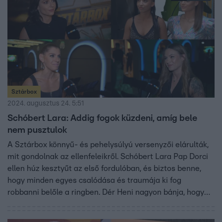
Sztárbox
2024. augusztus 24. 5:51
Schóbert Lara: Addig fogok küzdeni, amíg bele
nem pusztulok
A Sztárbox könnyű- és pehelysúlyú versenyzői elárulták,
mit gondolnak az ellenfeleikről. Schóbert Lara Pap Dorci
ellen húz kesztyűt az első fordulóban, és biztos benne,
hogy minden egyes csalódása és traumája ki fog
robbanni belőle a ringben. Dér Heni nagyon bánja, hogy
Sápi Vivivel mérkőzik meg elsőként, mivel szerinte sokkal
könnyebb lenne olyan ellenféllel megküzdenie, aki nem