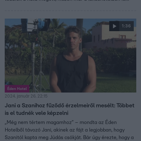
érezte a szúrós tekinteteket és a „sziszegő kígyókat”. A
páros nemcsak Mexikóban, hanem a tévéképernyő előtt is
meghatódott egy-egy jelenet láttán, életük egyik
1:36
legmeghatározóbb élményének tartják az Éden Hotelt.
„Csodálatos önismereti utazást adott nekem” – mondta
Adri, amivel Arni is egyetértett, hiszen amikor
visszanézte a reality részeit, felfedezte az emberi hibáit,
és úgy érzi, tudott belőlük tanulni.
Éden Hotel
2024. január 26. 22:15
Jani a Szanihoz fűződő érzelmeiről mesélt: Többet
is el tudnék vele képzelni
„Még nem tértem magamhoz” – mondta az Éden
Hotelből távozó Jani, akinek az fájt a legjobban, hogy
Szanitól kapta meg Júdás csókját. Bár úgy érezte, hogy a