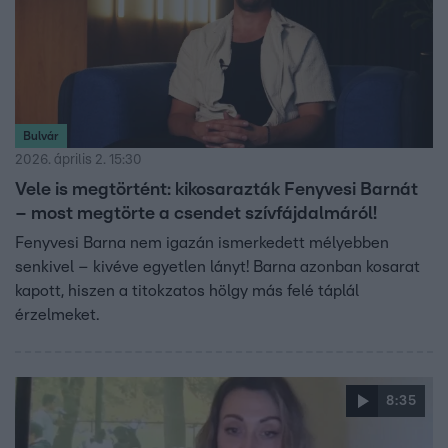
Bulvár
2026. április 2. 15:30
Vele is megtörtént: kikosarazták Fenyvesi Barnát
– most megtörte a csendet szívfájdalmáról!
Fenyvesi Barna nem igazán ismerkedett mélyebben
senkivel – kivéve egyetlen lányt! Barna azonban kosarat
kapott, hiszen a titokzatos hölgy más felé táplál
érzelmeket.
8:35