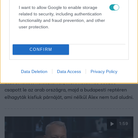
jövőben az önbizalmából.
I want to allow Google to enable storage
related to security, including authentication
functionality and fraud prevention, and other
user protection.
Reggeli
CONFIRM
2024. április 25. 10:26
Nádai Anikó kisfia eltűnt párnája miatt kért
segítséget, de hatalmasat csalódott
Data Deletion
Data Access
Privacy Policy
Kalandosra sikerült Nádai Anikóék dubaji nyaralása. Az
utat el kellett halasztaniuk, mert hatalmas esőzés
csapott le az arab országra, majd a budapesti reptéren
elhagyták kisfiuk párnáját, ami nélkül Alex nem tud aludni.
1:59