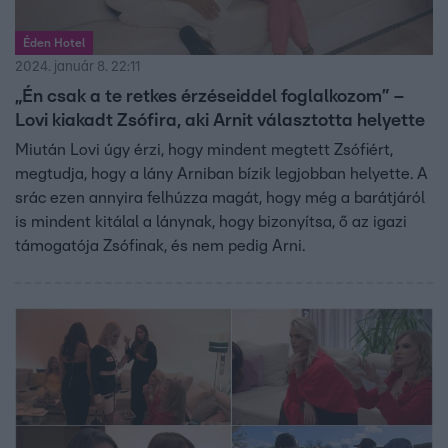
Éden Hotel
2024. január 8. 22:11
„Én csak a te retkes érzéseiddel foglalkozom” –
Lovi kiakadt Zsófira, aki Arnit választotta helyette
Miután Lovi úgy érzi, hogy mindent megtett Zsófiért,
megtudja, hogy a lány Arniban bízik legjobban helyette. A
srác ezen annyira felhúzza magát, hogy még a barátjáról
is mindent kitálal a lánynak, hogy bizonyítsa, ő az igazi
támogatója Zsófinak, és nem pedig Arni.