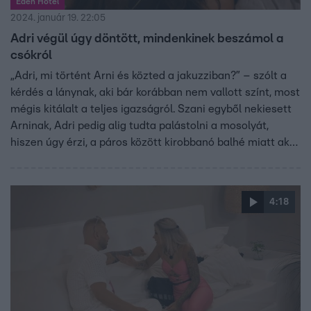
Éden Hotel
2024. január 19. 22:05
Adri végül úgy döntött, mindenkinek beszámol a
csókról
„Adri, mi történt Arni és közted a jakuzziban?” – szólt a
kérdés a lánynak, aki bár korábban nem vallott színt, most
mégis kitálalt a teljes igazságról. Szani egyből nekiesett
Arninak, Adri pedig alig tudta palástolni a mosolyát,
hiszen úgy érzi, a páros között kirobbanó balhé miatt akár
az is lehetséges lesz, hogy Arnival álljon párba a
következő Párválasztó ceremónián. Később Szani is
bevallotta, hogy már tudott a csókjukról, ezért nem
4:18
szerette volna megmutatni Arninak a kérdőívét. A srác
teljesen magába roskadt, mert hatalmasat csalódott a
barátaiban.