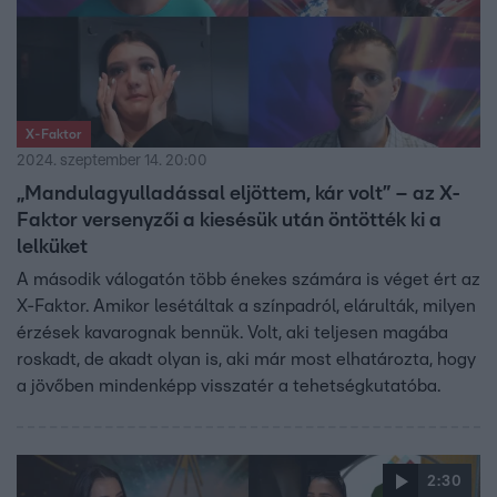
X-Faktor
2024. szeptember 14. 20:00
„Mandulagyulladással eljöttem, kár volt” – az X-
Faktor versenyzői a kiesésük után öntötték ki a
lelküket
A második válogatón több énekes számára is véget ért az
X-Faktor. Amikor lesétáltak a színpadról, elárulták, milyen
érzések kavarognak bennük. Volt, aki teljesen magába
roskadt, de akadt olyan is, aki már most elhatározta, hogy
a jövőben mindenképp visszatér a tehetségkutatóba.
2:30