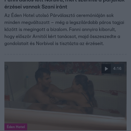
Fanni dühös lett Norbira, mert szerinte a párjának
érzései vannak Szani iránt
Az Éden Hotel utolsó Párválasztó ceremóniáján sok
minden megváltozott – még a legszilárdabb páros tagjai
között is megingott a bizalom. Fanni annyira kiborult,
hogy először Arnitól kért tanácsot, majd összeszedte a
gondolatait és Norbival is tisztázta az érzéseit.
4:16
Éden Hotel