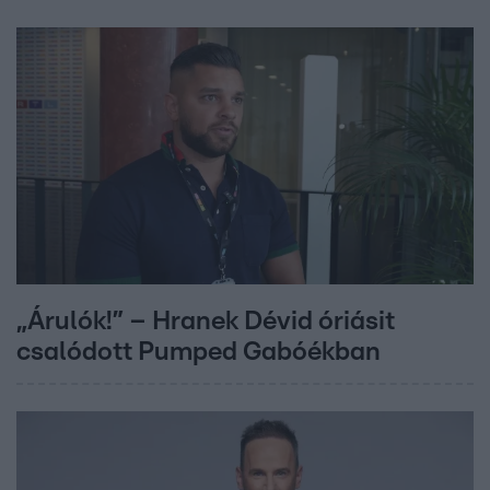
„Árulók!” – Hranek Dévid óriásit
csalódott Pumped Gabóékban