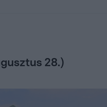
kolett
#
Időjárás
#
RTL műsor
#
Víz
#
Magyar Péter
#
Csillagjeg
ugusztus 28.)