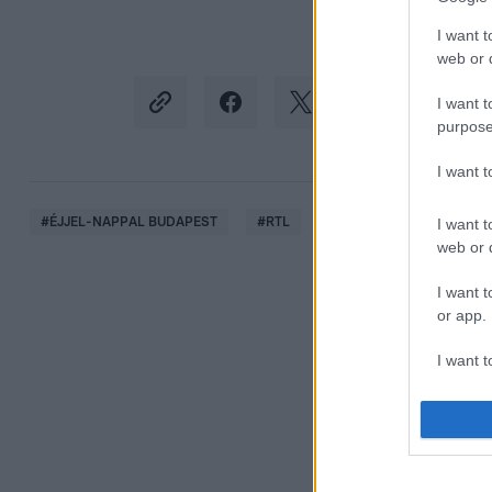
I want t
web or d
I want t
purpose
I want 
#
ÉJJEL-NAPPAL BUDAPEST
#
RTL
#
RTL KLUB
#
MONT
I want t
web or d
I want t
or app.
I want t
I want t
authenti