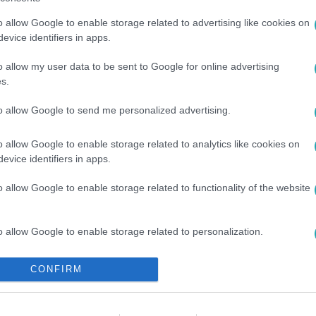
o allow Google to enable storage related to advertising like cookies on
evice identifiers in apps.
o allow my user data to be sent to Google for online advertising
s.
to allow Google to send me personalized advertising.
ENEGRÓ
#
ÉNB
#
KIRA
#
BÉCY
#
HÁZASSÁG
#
LEJÁ
o allow Google to enable storage related to analytics like cookies on
evice identifiers in apps.
o allow Google to enable storage related to functionality of the website
o allow Google to enable storage related to personalization.
o allow Google to enable storage related to security, including
CONFIRM
cation functionality and fraud prevention, and other user protection.