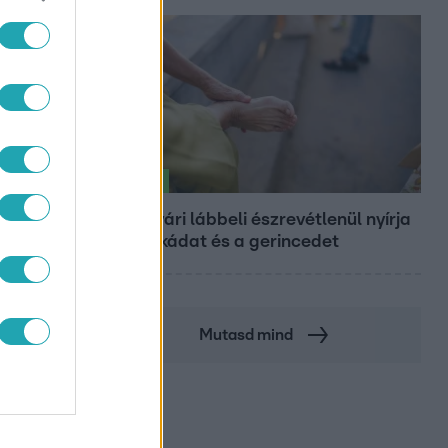
Életmód
RATÁS
Ez a nyári lábbeli észrevétlenül nyírja
ki a bokádat és a gerincedet
Mutasd mind