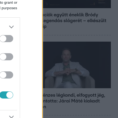
to grant or
Belföld
ed purposes
Generációk együtt éneklik Bródy
János legendás slágerét – elkészült
az új klip
Bulvár
Pluszpénzes légkondi, elfogyott jég,
zöld rántotta: Járai Máté kiakadt
Siófokon