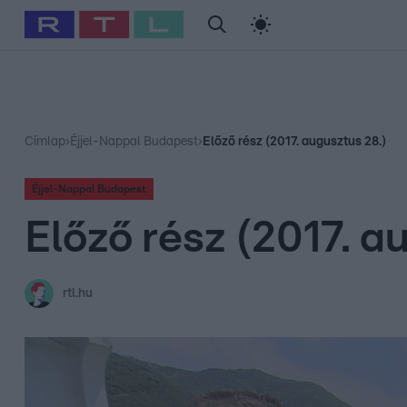
#
Babits Marcella
#
Szellő István
#
Most Wanted
#
Gallusz Ni
Címlap
›
Éjjel-Nappal Budapest
›
Előző rész (2017. augusztus 28.)
Éjjel-Nappal Budapest
Előző rész (2017. a
rtl.hu