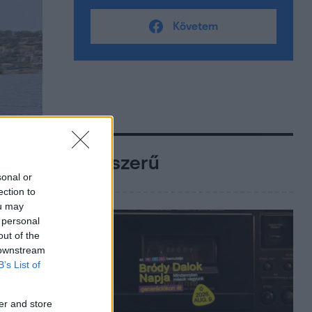
Követem
Népszerű
sonal or
ection to
ou may
 personal
out of the
 downstream
B’s List of
er and store