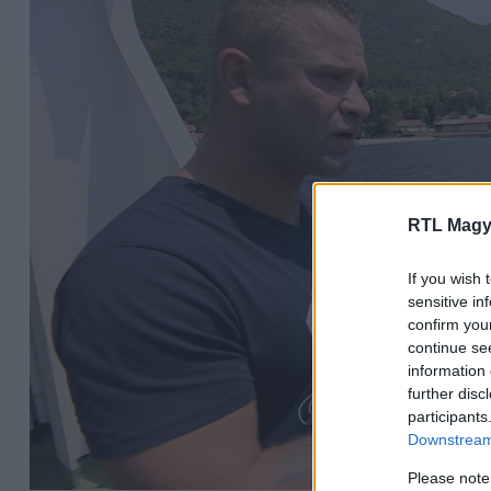
RTL Magy
If you wish 
sensitive in
confirm you
continue se
information 
further disc
participants
Downstream 
Please note