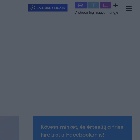
y
#
RTL+
#
Exek csatája 2026
#
Celeb vagyok, ments ki innen
#
H
Kövess minket, és értesülj a friss
hírekről a Facebookon is!