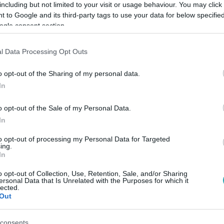
including but not limited to your visit or usage behaviour. You may click 
 to Google and its third-party tags to use your data for below specifi
ogle consent section.
Link másolása
l Data Processing Opt Outs
o opt-out of the Sharing of my personal data.
r Montenegróba utaznak. Milán reggel még
In
ra és Bécy házasságát. Maja teljesen
o opt-out of the Sale of my Personal Data.
.
In
to opt-out of processing my Personal Data for Targeted
ing.
ódjait az
RTL+-on
!
In
o opt-out of Collection, Use, Retention, Sale, and/or Sharing
ersonal Data that Is Unrelated with the Purposes for which it
lected.
között legyen a Google-találatokban!
Out
consents