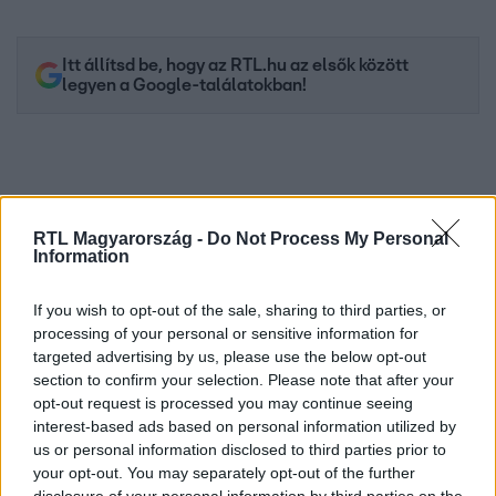
Itt állítsd be, hogy az RTL.hu az elsők között
legyen a Google-találatokban!
RTL Magyarország -
Do Not Process My Personal
Information
If you wish to opt-out of the sale, sharing to third parties, or
processing of your personal or sensitive information for
targeted advertising by us, please use the below opt-out
Kövess minket, és értesülj a friss hírekről a
section to confirm your selection. Please note that after your
Facebookon is!
opt-out request is processed you may continue seeing
interest-based ads based on personal information utilized by
us or personal information disclosed to third parties prior to
Követem
your opt-out. You may separately opt-out of the further