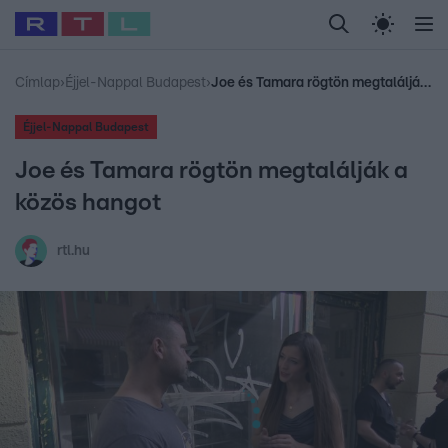
Legfrissebb
RTL Híradó
Fókusz
Sztárhírek
Randi
Celeb vagyok, me
#
Babits Marcella
#
Szellő István
#
Most Wanted
#
Gallusz Niko
Címlap
›
Éjjel-Nappal Budapest
›
Joe és Tamara rögtön megtalálják a közös hangot
Éjjel-Nappal Budapest
Joe és Tamara rögtön megtalálják a
közös hangot
rtl.hu