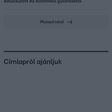
elbúcsúzott Az álommeló győztesétől
Mutasd mind
Címlapról ajánljuk