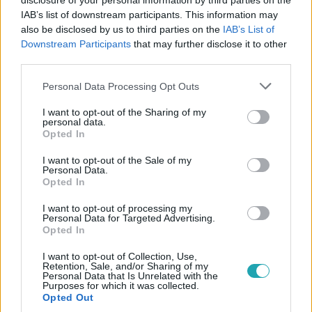
disclosure of your personal information by third parties on the
IAB’s list of downstream participants. This information may
also be disclosed by us to third parties on the
IAB’s List of
Downstream Participants
that may further disclose it to other
third parties.
#
ÉJJEL-NAPPAL BUDAPEST
#
RTL
#
RTL KLUB
Please note that this website/app uses one or more Google
Personal Data Processing Opt Outs
services and may gather and store information including but
#
ALEXA
#
MEGISMERKEDÉS
#
HARMÓNIA
#
ÉNB
not limited to your visit or usage behaviour. You may click to
I want to opt-out of the Sharing of my
personal data.
grant or deny consent to Google and its third-party tags to
Opted In
use your data for below specified purposes in below Google
consent section.
I want to opt-out of the Sale of my
Personal Data.
Opted In
I want to opt-out of processing my
Népszerű
Personal Data for Targeted Advertising.
Opted In
I want to opt-out of Collection, Use,
Retention, Sale, and/or Sharing of my
Personal Data that Is Unrelated with the
Purposes for which it was collected.
Opted Out