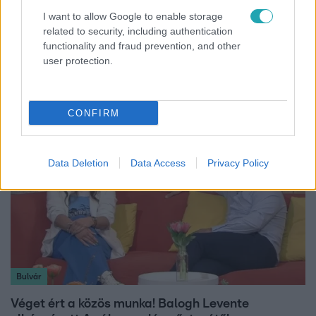
I want to allow Google to enable storage
related to security, including authentication
Életmód
functionality and fraud prevention, and other
user protection.
Kitört a lecsó-láz! Íme 3 tuti recept az
elkészítéséhez
CONFIRM
Data Deletion
Data Access
Privacy Policy
Bulvár
Véget ért a közös munka! Balogh Levente