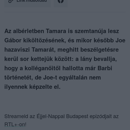
Link másolása
Az albérletben Tamara is szemtanúja lesz
Gábor kiköltözésének, és mikor később Joe
hazaviszi Tamarát, meghitt beszélgetésre
kerül sor kettejük között: a lány bevallja,
hogy a kolléganőitől hallotta már Barbi
történetét, de Joe-t egyáltalán nem
ilyennek képzelte el.
Streameld az Éjjel-Nappal Budapest epizódjait az
RTL+-on
!