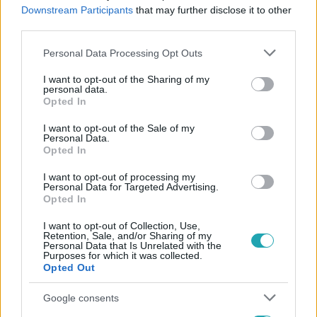
#
VIDEÓ
#
PROMÓ
#
ELŐZETES
#
BALÁZS
Downstream Participants
that may further disclose it to other
third parties.
#
BESZÓLÁS
#
SZANI
#
PATKÁNY
#
15. RÉSZ
Please note that this website/app uses one or more Google
Personal Data Processing Opt Outs
services and may gather and store information including but
not limited to your visit or usage behaviour. You may click to
I want to opt-out of the Sharing of my
personal data.
grant or deny consent to Google and its third-party tags to
Opted In
use your data for below specified purposes in below Google
consent section.
I want to opt-out of the Sale of my
Personal Data.
Opted In
Népszerű
I want to opt-out of processing my
Personal Data for Targeted Advertising.
Opted In
I want to opt-out of Collection, Use,
Retention, Sale, and/or Sharing of my
Personal Data that Is Unrelated with the
Purposes for which it was collected.
Opted Out
Google consents