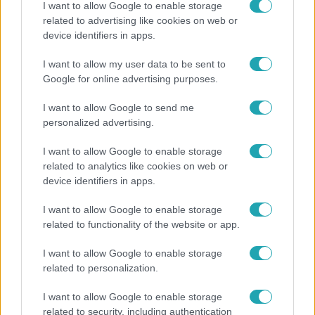
I want to allow Google to enable storage
related to advertising like cookies on web or
device identifiers in apps.
Bulvár
I want to allow my user data to be sent to
"Nekem ő volt a herceg fehér lovon" - Széphalmi
Google for online advertising purposes.
Juliska nem bánja, hogy hozzáment Sánta Lacihoz
I want to allow Google to send me
personalized advertising.
I want to allow Google to enable storage
related to analytics like cookies on web or
device identifiers in apps.
I want to allow Google to enable storage
related to functionality of the website or app.
I want to allow Google to enable storage
related to personalization.
Nagyvilág
I want to allow Google to enable storage
Nem Bécs lett az első: ezekben a városokban a
related to security, including authentication