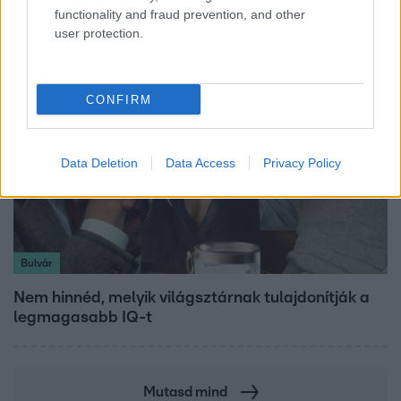
legjobb élni 2026-ban
functionality and fraud prevention, and other
user protection.
CONFIRM
Data Deletion
Data Access
Privacy Policy
Bulvár
Nem hinnéd, melyik világsztárnak tulajdonítják a
legmagasabb IQ-t
Mutasd mind