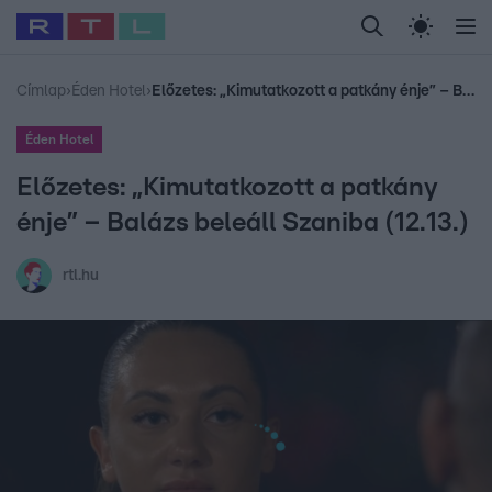
Legfrissebb
RTL Híradó
Fókusz
Sztárhírek
Randi
Celeb vagyok, me
#
Babits Marcella
#
Szellő István
#
Most Wanted
#
Gallusz Niko
Címlap
›
Éden Hotel
›
Előzetes: „Kimutatkozott a patkány énje” – Balázs beleáll Szaniba (12.13.)
Éden Hotel
Előzetes: „Kimutatkozott a patkány
énje” – Balázs beleáll Szaniba (12.13.)
rtl.hu