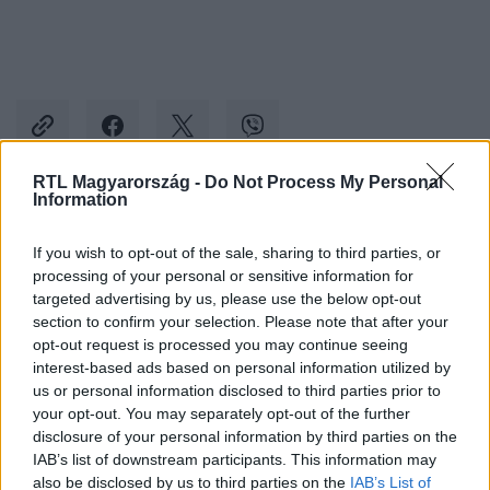
RTL Magyarország -
Do Not Process My Personal
Information
Kövess minket, és értesülj a friss hírekről a
If you wish to opt-out of the sale, sharing to third parties, or
Facebookon is!
processing of your personal or sensitive information for
targeted advertising by us, please use the below opt-out
Követem
section to confirm your selection. Please note that after your
opt-out request is processed you may continue seeing
interest-based ads based on personal information utilized by
us or personal information disclosed to third parties prior to
your opt-out. You may separately opt-out of the further
disclosure of your personal information by third parties on the
IAB’s list of downstream participants. This information may
#
ÉDEN HOTEL
#
ELŐZETESEK
#
RTL+
#
RTL
also be disclosed by us to third parties on the
IAB’s List of