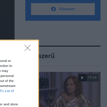
Követem
Népszerű
sonal or
ection to
ou may
 personal
17:24
out of the
 downstream
B’s List of
er and store