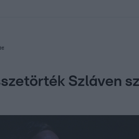
kolett
#
Időjárás
#
RTL műsor
#
Víz
#
Magyar Péter
#
Csillagjeg
ét!
sszetörték Szláven sz