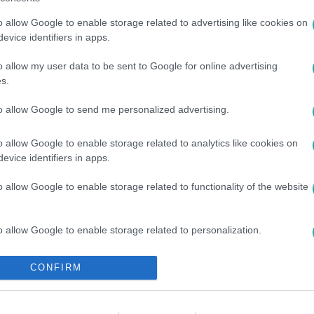
o allow Google to enable storage related to advertising like cookies on
evice identifiers in apps.
o allow my user data to be sent to Google for online advertising
s.
to allow Google to send me personalized advertising.
LENET
#
EMLÉKEZETES PILLANAT
#
SZERELEM
#
CSALÓDÁS
ZAT
#
RTL KLUB
#
RTL
o allow Google to enable storage related to analytics like cookies on
evice identifiers in apps.
o allow Google to enable storage related to functionality of the website
o allow Google to enable storage related to personalization.
o allow Google to enable storage related to security, including
CONFIRM
cation functionality and fraud prevention, and other user protection.