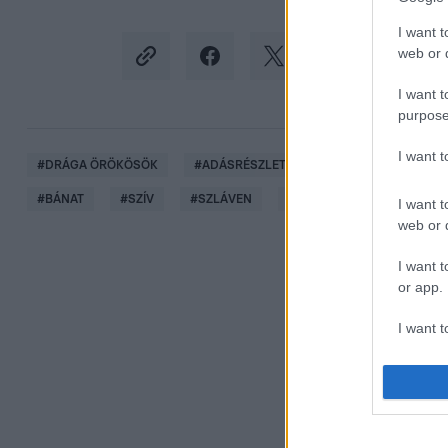
I want t
web or d
I want t
purpose
I want 
#
DRÁGA ÖRÖKÖSÖK
#
ADÁSRÉSZLETEK
#
EMLÉKEZETES JE
#
BÁNAT
#
SZÍV
#
SZLÁVEN
#
PALÁGYI DIA
#
SORO
I want t
web or d
I want t
or app.
I want t
I want t
authenti