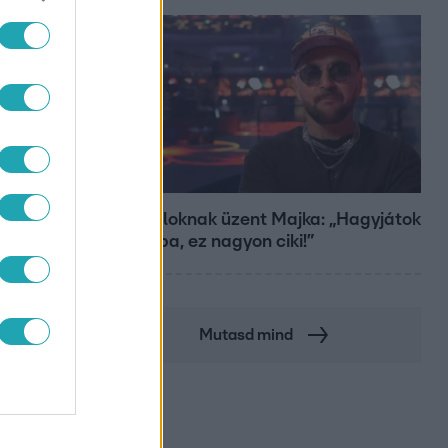
Bulvár
A fiataloknak üzent Majka: „Hagyjátok
ezt abba, ez nagyon ciki!”
Mutasd mind