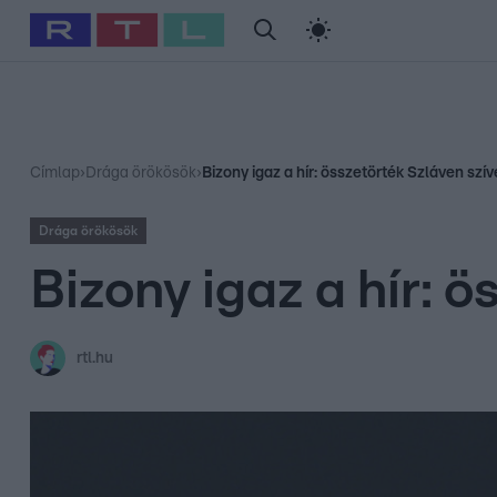
#
Babits Marcella
#
Szellő István
#
Most Wanted
#
Gallusz Ni
Címlap
›
Drága örökösök
›
Bizony igaz a hír: összetörték Szláven szív
Drága örökösök
Bizony igaz a hír: ö
rtl.hu