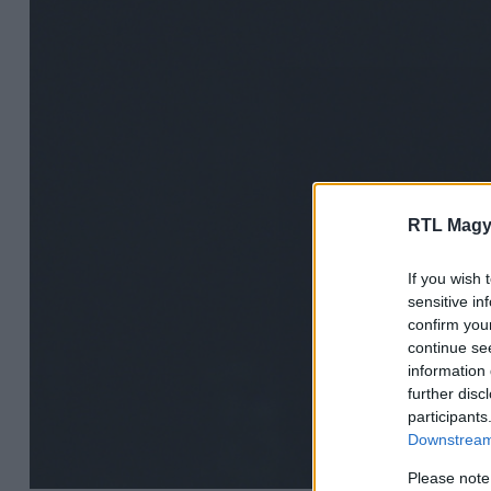
RTL Magy
If you wish 
sensitive in
confirm you
continue se
information 
further disc
participants
Downstream 
Please note