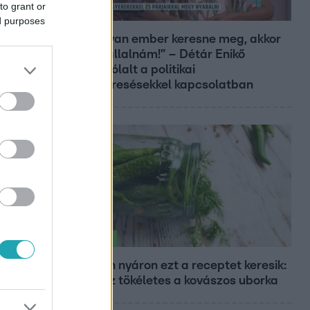
to grant or
Reggeli
ed purposes
„Ha olyan ember keresne meg, akkor
sem vállalnám!” – Détár Enikő
megszólalt a politikai
megkeresésekkel kapcsolatban
Életmód
Minden nyáron ezt a receptet keresik:
így lesz tökéletes a kovászos uborka