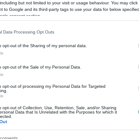
including but not limited to your visit or usage behaviour. You may click 
 to Google and its third-party tags to use your data for below specifi
ogle consent section.
Link másolása
l Data Processing Opt Outs
o opt-out of the Sharing of my personal data.
ég sosem láttuk Szlávent...
In
o opt-out of the Sale of my Personal Data.
ézni
!
In
to opt-out of processing my Personal Data for Targeted
ing.
In
o opt-out of Collection, Use, Retention, Sale, and/or Sharing
között legyen a Google-találatokban!
ersonal Data that Is Unrelated with the Purposes for which it
lected.
Out
consents