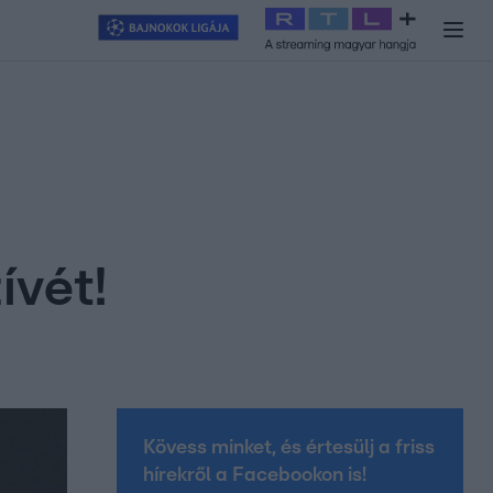
y
#
RTL+
#
Exek csatája 2026
#
Celeb vagyok, ments ki innen
#
H
ívét!
Kövess minket, és értesülj a friss
hírekről a Facebookon is!