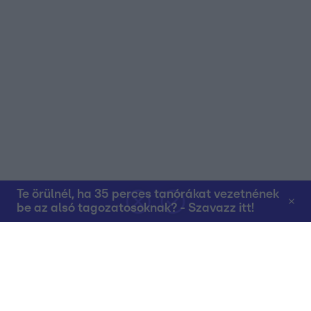
Te örülnél, ha 35 perces tanórákat vezetnének
be az alsó tagozatosoknak? - Szavazz itt!