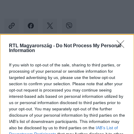
RTL Magyarország -
Do Not Process My Personal
Information
Kövess minket, és értesülj a friss hírekről a
Facebookon is!
If you wish to opt-out of the sale, sharing to third parties, or
processing of your personal or sensitive information for
Követem
targeted advertising by us, please use the below opt-out
section to confirm your selection. Please note that after your
opt-out request is processed you may continue seeing
interest-based ads based on personal information utilized by
us or personal information disclosed to third parties prior to
your opt-out. You may separately opt-out of the further
disclosure of your personal information by third parties on the
#
DRÁGA ÖRÖKÖSÖK
#
EMLÉKEZETES JELENET
IAB’s list of downstream participants. This information may
also be disclosed by us to third parties on the
IAB’s List of
#
EMLÉKEZETES PILLANATOK
#
SZAPPANOS VALI
Downstream Participants
that may further disclose it to other