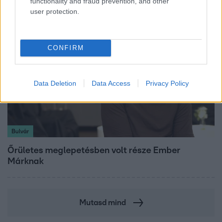
functionality and fraud prevention, and other
user protection.
CONFIRM
Data Deletion
Data Access
Privacy Policy
Bulvár
Őrületes meglepetésben volt része Ember
Márknak
Mutasd mind