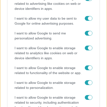
related to advertising like cookies on web or
Életmód
device identifiers in apps.
Gyakori tévhit dől meg a ventilátorról – így
I want to allow my user data to be sent to
érdemes használni a fizikus szerint
Google for online advertising purposes.
I want to allow Google to send me
personalized advertising.
I want to allow Google to enable storage
related to analytics like cookies on web or
device identifiers in apps.
I want to allow Google to enable storage
related to functionality of the website or app.
I want to allow Google to enable storage
related to personalization.
Kultúra
I want to allow Google to enable storage
Hosszú Katinka a dokumentumfilmjében Shane
related to security, including authentication
Tusupról: A medencében minden működött