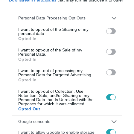
#
VARGA ANIKÓ
#
SOROZAT
#
RTL
#
RTL KLUB
third parties.
Please note that this website/app uses one or more Google
Personal Data Processing Opt Outs
services and may gather and store information including but
not limited to your visit or usage behaviour. You may click to
I want to opt-out of the Sharing of my
personal data.
grant or deny consent to Google and its third-party tags to
Opted In
use your data for below specified purposes in below Google
consent section.
I want to opt-out of the Sale of my
Personal Data.
Népszerű
Opted In
I want to opt-out of processing my
Personal Data for Targeted Advertising.
Opted In
I want to opt-out of Collection, Use,
Retention, Sale, and/or Sharing of my
Personal Data that Is Unrelated with the
Purposes for which it was collected.
Opted Out
Google consents
I want to allow Google to enable storage