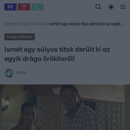
Legfrissebb
RTL Híradó
Fókusz
Sztárhírek
Randi
Celeb vagyok, me
#
Sebestyén Balázs
#
RTL műsor
#
Dj Oti
#
Gudel Takács Gábor
Címlap
›
Drága örökösök
›
Ismét egy súlyos titok derült ki az egyik drága örökösről!
Drága örökösök
Ismét egy súlyos titok derült ki az
egyik drága örökösről!
rtl.hu