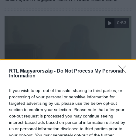
0:53
RTL Magyarország -
Do Not Process My Personal
Information
Drága örökösök
If you wish to opt-out of the sale, sharing to third parties, or
2019. október 10. 19:10
processing of your personal or sensitive information for
Életveszélyes helyzetbe került Varga Anikó!
targeted advertising by us, please use the below opt-out
Komoly fordulatot vett Dia és Szláven terve: azzal nem
section to confirm your selection. Please note that after your
számoltak, hogy Anikó bemegy a veszélyzónába... A
opt-out request is processed you may continue seeing
interest-based ads based on personal information utilized by
legújabb részt ITT tudod visszanézni!
us or personal information disclosed to third parties prior to
your opt-out. You may separately opt-out of the further