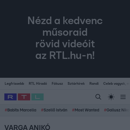
Nézd a kedvenc
műsoraid
rövid videóit
az RTL.hu-n!
Legfrissebb
RTL Híradó
Fókusz
Sztárhírek
Randi
Celeb vagyok, me
#
Babits Marcella
#
Szellő István
#
Most Wanted
#
Gallusz Niko
VARGA ANIKÓ