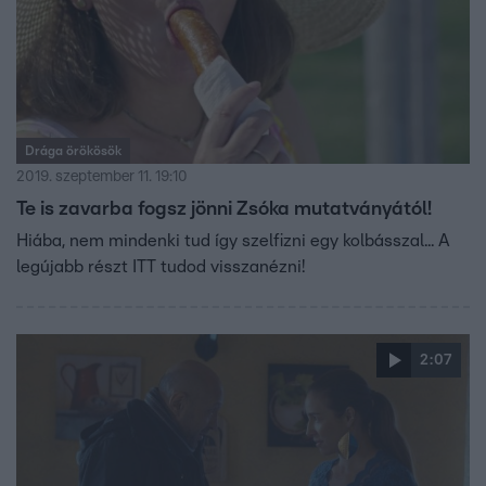
Drága örökösök
2019. szeptember 11. 19:10
Te is zavarba fogsz jönni Zsóka mutatványától!
Hiába, nem mindenki tud így szelfizni egy kolbásszal... A
legújabb részt ITT tudod visszanézni!
2:07