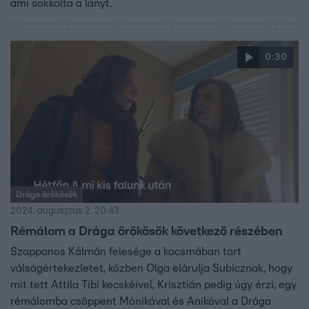
ami sokkolta a lányt.
0:30
Drága örökösök
2024. augusztus 2. 20:43
Rémálom a Drága örökösök következő részében
Szappanos Kálmán felesége a kocsmában tart
válságértekezletet, közben Olga elárulja Subicznak, hogy
mit tett Attila Tibi kecskéivel, Krisztián pedig úgy érzi, egy
rémálomba csöppent Mónikával és Anikóval a Drága