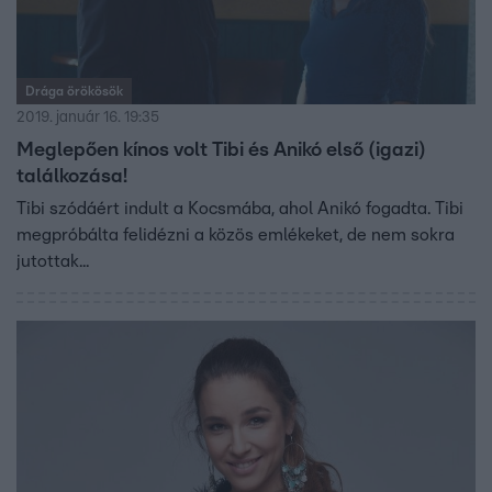
Drága örökösök
2019. január 16. 19:35
Meglepően kínos volt Tibi és Anikó első (igazi)
találkozása!
Tibi szódáért indult a Kocsmába, ahol Anikó fogadta. Tibi
megpróbálta felidézni a közös emlékeket, de nem sokra
jutottak...