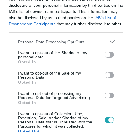
disclosure of your personal information by third parties on the
IAB’s list of downstream participants. This information may
1:33
also be disclosed by us to third parties on the
IAB’s List of
Downstream Participants
that may further disclose it to other
third parties.
Please note that this website/app uses one or more Google
Personal Data Processing Opt Outs
services and may gather and store information including but
not limited to your visit or usage behaviour. You may click to
I want to opt-out of the Sharing of my
personal data.
grant or deny consent to Google and its third-party tags to
Opted In
use your data for below specified purposes in below Google
consent section.
Drága örökösök
I want to opt-out of the Sale of my
Personal Data.
2019. október 10. 19:10
Opted In
Megkönnyeztük Sándor és Anikó romantikus
I want to opt-out of processing my
csókját!
Personal Data for Targeted Advertising.
Opted In
Bevált Dia és Szláven terve: Anikó és Sándor újra
egymásra talált... A legújabb részt ITT tudod visszanézni!
I want to opt-out of Collection, Use,
Retention, Sale, and/or Sharing of my
Personal Data that Is Unrelated with the
Purposes for which it was collected.
Opted Out