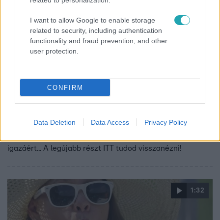
related to personalization.
I want to allow Google to enable storage
related to security, including authentication
functionality and fraud prevention, and other
user protection.
Drága örökösök
CONFIRM
2019. szeptember 13. 19:10
Ismét egy súlyos titok derült ki az egyik drága
örökösről!
Data Deletion
Data Access
Privacy Policy
Szegény Vali, ha ezt tudná, akkor biztosan kiállna a saját
igazáért... A legújabb részt ITT tudod visszanézni!
1:32