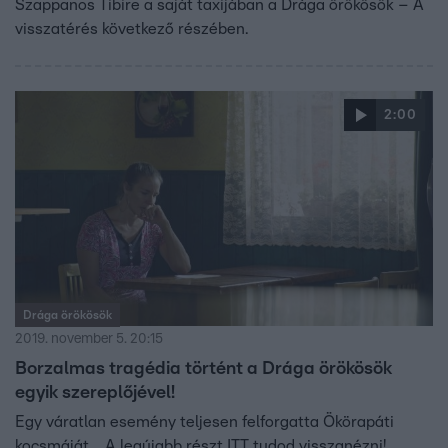
Szappanos Tibire a saját taxijában a Drága örökösök – A
visszatérés következő részében.
2:00
Drága örökösök
2019. november 5. 20:15
Borzalmas tragédia történt a Drága örökösök
egyik szereplőjével!
Egy váratlan esemény teljesen felforgatta Ökörapáti
kocsmáját… A legújabb részt ITT tudod visszanézni!