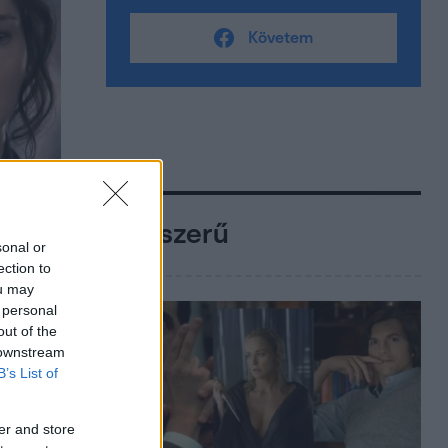
Követem
Népszerű
sonal or
ection to
ou may
 personal
out of the
 downstream
B’s List of
er and store