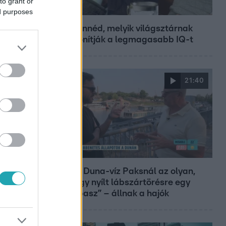
to grant or
Bulvár
ed purposes
Nem hinnéd, melyik világsztárnak
tulajdonítják a legmagasabb IQ-t
21:40
Reggeli
„10 cm Duna-víz Paksnál az olyan,
mint egy nyílt lábszártörésre egy
sebtapasz” – állnak a hajók