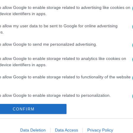
o allow Google to enable storage related to advertising like cookies on
evice identifiers in apps.
o allow my user data to be sent to Google for online advertising
s.
to allow Google to send me personalized advertising.
#
JENNIFER LAWRENCE
#
EMMA STONE
#
MERYL STREEP
o allow Google to enable storage related to analytics like cookies on
evice identifiers in apps.
o allow Google to enable storage related to functionality of the website
o allow Google to enable storage related to personalization.
CONFIRM
o allow Google to enable storage related to security, including
cation functionality and fraud prevention, and other user protection.
Data Deletion
Data Access
Privacy Policy