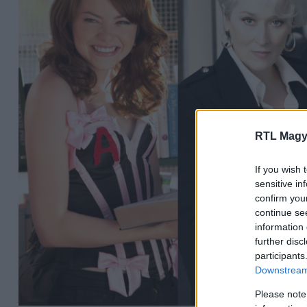
RTL Magy
If you wish 
sensitive in
confirm you
continue se
information 
further disc
participants
Downstream 
Please note