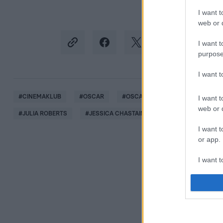
I want t
web or d
I want t
purpose
I want 
#
CINEMAKLUB
#
OSCAR
#
OSCAR-DÍJ
#
OSCAR-GÁLA
I want t
web or d
#
JULIA ROBERTS
#
JESSICA CHASTAIN
#
JANE FONDA
I want t
or app.
I want t
I want t
authenti