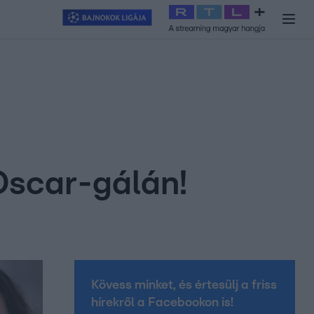
y
#
RTL+
#
Exek csatája 2026
#
Celeb vagyok, ments ki innen
#
H
 Oscar-gálán!
Kövess minket, és értesülj a friss
hírekről a Facebookon is!