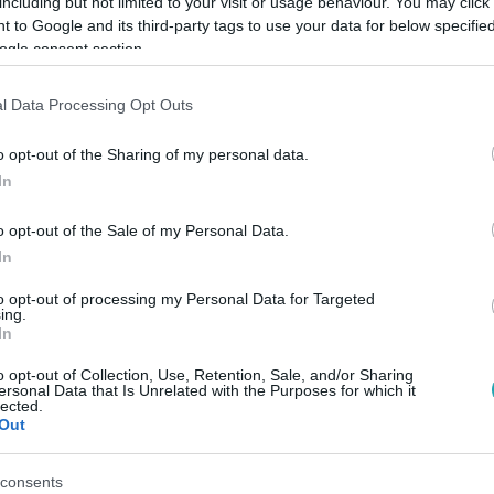
including but not limited to your visit or usage behaviour. You may click 
 to Google and its third-party tags to use your data for below specifi
ogle consent section.
Link másolása
l Data Processing Opt Outs
o opt-out of the Sharing of my personal data.
ő, irány a mozi! A nyári blockbusterek után
In
 esélyekkel indulhatnak a jövő évi Oscar-
o opt-out of the Sale of my Personal Data.
kezdődtek, és több pletyka is kering a
In
i haza
2018-ban az aranyszobrocskát?
to opt-out of processing my Personal Data for Targeted
ing.
In
o opt-out of Collection, Use, Retention, Sale, and/or Sharing
ersonal Data that Is Unrelated with the Purposes for which it
lected.
között legyen a Google-találatokban!
Out
consents