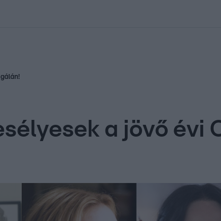
kolett
#
Időjárás
#
RTL műsor
#
Víz
#
Magyar Péter
#
Csillagjeg
-gálán!
esélyesek a jövő évi