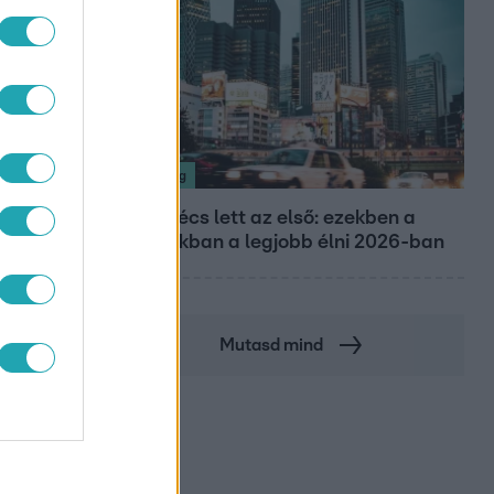
Nagyvilág
Nem Bécs lett az első: ezekben a
városokban a legjobb élni 2026-ban
Mutasd mind