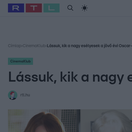
#
Babits Marcella
#
Szellő István
#
Most Wanted
#
Gallusz Ni
Címlap
›
CinemaKlub
›
Lássuk, kik a nagy esélyesek a jövő évi Oscar
CinemaKlub
Lássuk, kik a nagy 
rtl.hu