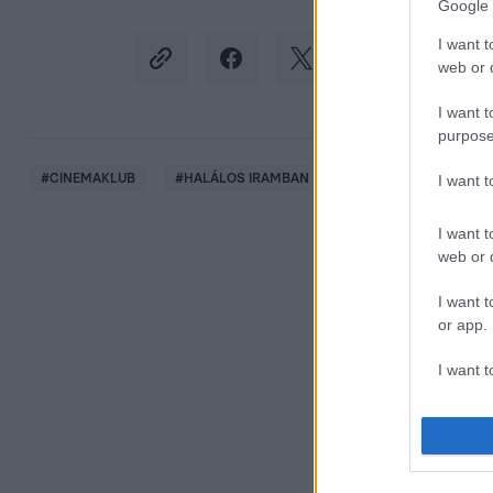
Google 
I want t
web or d
I want t
purpose
#
CINEMAKLUB
#
HALÁLOS IRAMBAN
#
FAST 8
#
FOLYT
I want 
I want t
web or d
I want t
or app.
I want t
I want t
authenti