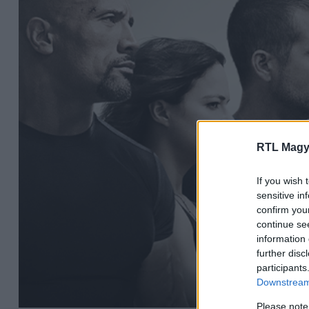
RTL Magy
If you wish 
sensitive in
confirm you
continue se
information 
further disc
participants
Downstream 
Please note