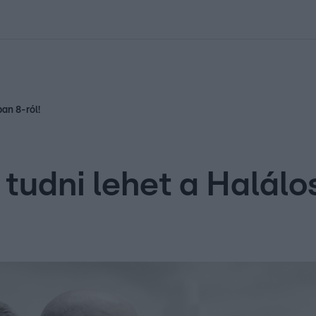
kolett
#
Időjárás
#
RTL műsor
#
Víz
#
Magyar Péter
#
Csillagjeg
ban 8-ról!
tudni lehet a Halálo