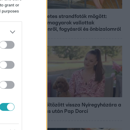
to grant or
Bulvár
ed purposes
A tökéletes strandfotók mögött:
ismert magyarok vallottak
szégyenről, fogyásról és önbizalomról
Bulvár
Nem költözött vissza Nyíregyházára a
szakítás után Pap Dorci