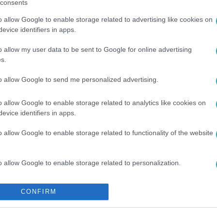
consents
o allow Google to enable storage related to advertising like cookies on
evice identifiers in apps.
o allow my user data to be sent to Google for online advertising
s.
ATÁS
#
VIN DIESEL
#
CHARLIZE THERON
#
SCOTT EASTWOOD
to allow Google to send me personalized advertising.
o allow Google to enable storage related to analytics like cookies on
evice identifiers in apps.
o allow Google to enable storage related to functionality of the website
o allow Google to enable storage related to personalization.
o allow Google to enable storage related to security, including
CONFIRM
cation functionality and fraud prevention, and other user protection.