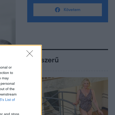
Követem
Népszerű
sonal or
ection to
ou may
 personal
out of the
 downstream
B’s List of
er and store