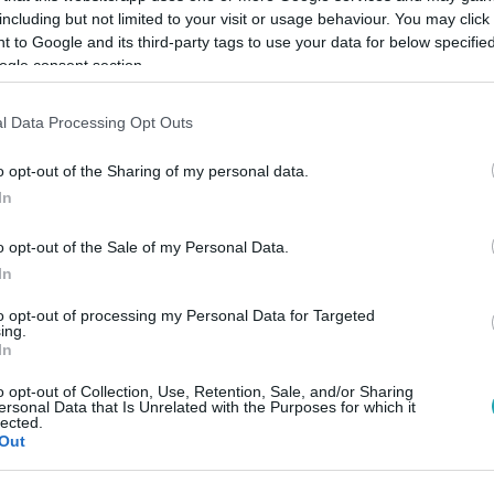
including but not limited to your visit or usage behaviour. You may click 
 to Google and its third-party tags to use your data for below specifi
ogle consent section.
Link másolása
l Data Processing Opt Outs
o opt-out of the Sharing of my personal data.
k újonnan és egyáltalán mi a helyzet
In
ost összeszedtük azokat a hírmorzsákat,
o opt-out of the Sale of my Personal Data.
In
to opt-out of processing my Personal Data for Targeted
ing.
In
között legyen a Google-találatokban!
o opt-out of Collection, Use, Retention, Sale, and/or Sharing
ersonal Data that Is Unrelated with the Purposes for which it
lected.
Out