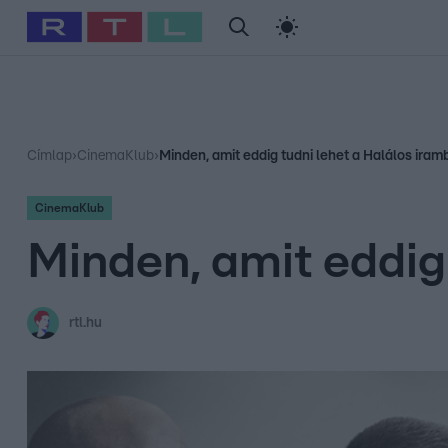
#
Babits Marcella
#
Szellő István
#
Most Wanted
#
Gallusz Ni
Címlap
›
CinemaKlub
›
Minden, amit eddig tudni lehet a Halálos iram
CinemaKlub
Minden, amit eddig 
rtl.hu