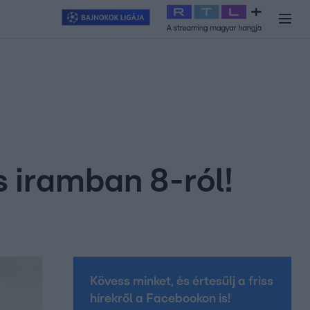
y
#
RTL+
#
Exek csatája 2026
#
Celeb vagyok, ments ki innen
#
H
s iramban 8-ról!
Kövess minket, és értesülj a friss
hírekről a Facebookon is!