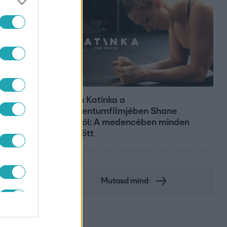
Kultúra
Hosszú Katinka a
dokumentumfilmjében Shane
Tusupról: A medencében minden
működött
Mutasd mind