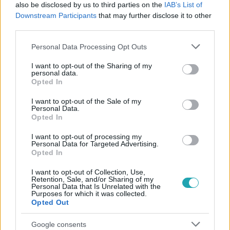
#
CINEMAKLUB
#
JOHN BOYEGA
#
STAR WARS
also be disclosed by us to third parties on the
IAB’s List of
Downstream Participants
that may further disclose it to other
#
AZ ÉBREDŐ ERŐ
#
MEGLEPETÉS
#
GYEREKEK
third parties.
#
KÓRHÁZ
#
AJÁNDÉK
#
JÁTÉK
Please note that this website/app uses one or more Google
Personal Data Processing Opt Outs
services and may gather and store information including but
not limited to your visit or usage behaviour. You may click to
I want to opt-out of the Sharing of my
personal data.
grant or deny consent to Google and its third-party tags to
Opted In
use your data for below specified purposes in below Google
consent section.
I want to opt-out of the Sale of my
Personal Data.
Opted In
Népszerű
I want to opt-out of processing my
Personal Data for Targeted Advertising.
Opted In
I want to opt-out of Collection, Use,
Retention, Sale, and/or Sharing of my
Personal Data that Is Unrelated with the
Purposes for which it was collected.
Opted Out
Google consents