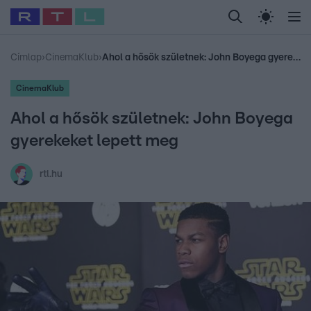
Legfrissebb
RTL Híradó
Fókusz
Sztárhírek
Randi
Celeb vagyok, me
#
Babits Marcella
#
Szellő István
#
Most Wanted
#
Gallusz Niko
Címlap
›
CinemaKlub
›
Ahol a hősök születnek: John Boyega gyerekeket lepett meg
CinemaKlub
Ahol a hősök születnek: John Boyega
gyerekeket lepett meg
rtl.hu