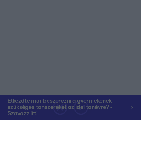
Elkezdte már beszerezni a gyermekének
szükséges tanszereket az idei tanévre? -
Szavazz itt!