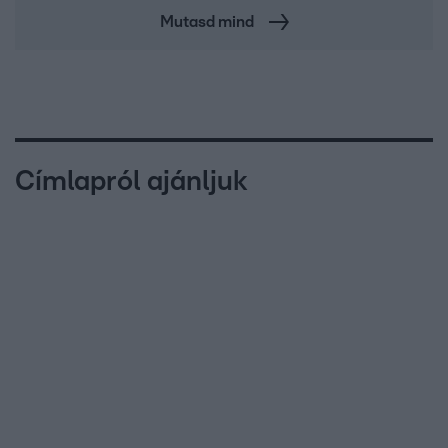
Mutasd mind
Címlapról ajánljuk