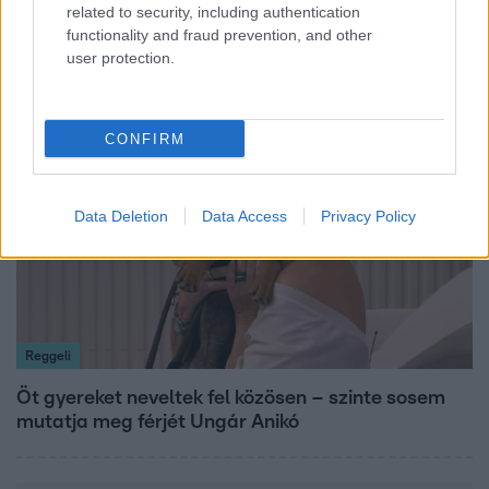
related to security, including authentication
Megvan, kik váltják a fenyegetés miatt visszalépő
functionality and fraud prevention, and other
Majkát a SIC Feszten
user protection.
13:37
CONFIRM
Data Deletion
Data Access
Privacy Policy
Reggeli
Öt gyereket neveltek fel közösen – szinte sosem
mutatja meg férjét Ungár Anikó