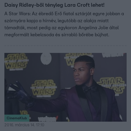
Daisy Ridley-ből tényleg Lara Croft lehet!
A Star Wars: Az ébredő Erő fiatal sztárját egyre jobban a
szárnyára kapja a hírnév, legutóbb az alakja miatt
támadták, most pedig az egykoron Angelina Jolie által
megformált kebelcsoda és sírrabló bőrébe bújhat.
CinemaKlub
2016. március 14. 17:10