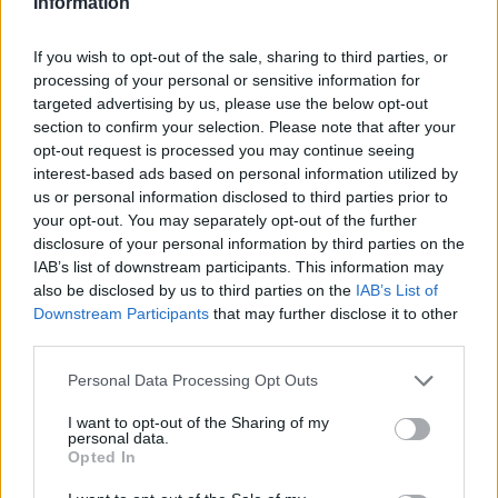
Information
hogyan is fest John Boyega a második részben!
If you wish to opt-out of the sale, sharing to third parties, or
processing of your personal or sensitive information for
targeted advertising by us, please use the below opt-out
section to confirm your selection. Please note that after your
opt-out request is processed you may continue seeing
interest-based ads based on personal information utilized by
us or personal information disclosed to third parties prior to
your opt-out. You may separately opt-out of the further
disclosure of your personal information by third parties on the
IAB’s list of downstream participants. This information may
also be disclosed by us to third parties on the
IAB’s List of
Downstream Participants
that may further disclose it to other
CinemaKlub
third parties.
2016. szeptember 14. 12:10
Please note that this website/app uses one or more Google
Personal Data Processing Opt Outs
Adam Driver titkokat osztott meg a Star Wars-ról!
services and may gather and store information including but
not limited to your visit or usage behaviour. You may click to
I want to opt-out of the Sharing of my
A Star Wars: Az ébredő erő sztárja érdekes dolgokról
personal data.
grant or deny consent to Google and its third-party tags to
beszélt a franchise kapcsán, sőt a véleményét is
Opted In
use your data for below specified purposes in below Google
kifejtette a készülő moziról. Meg fogsz lepődni mihez
consent section.