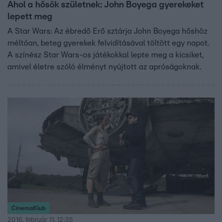
Ahol a hősök születnek: John Boyega gyerekeket
lepett meg
A Star Wars: Az ébredő Erő sztárja John Boyega hőshöz
méltóan, beteg gyerekek felvidításával töltött egy napot.
A színész Star Wars-os játékokkal lepte meg a kicsiket,
amivel életre szóló élményt nyújtott az apróságoknak.
CinemaKlub
2016. február 11. 12:35