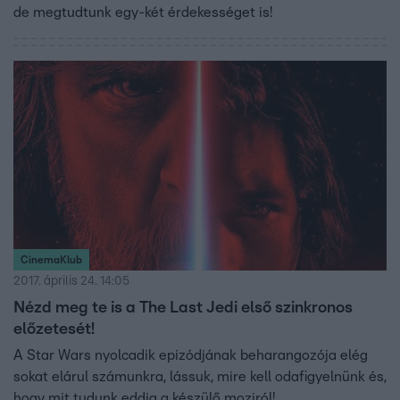
de megtudtunk egy-két érdekességet is!
CinemaKlub
2017. április 24. 14:05
Nézd meg te is a The Last Jedi első szinkronos
előzetesét!
A Star Wars nyolcadik epizódjának beharangozója elég
sokat elárul számunkra, lássuk, mire kell odafigyelnünk és,
hogy mit tudunk eddig a készülő moziról!