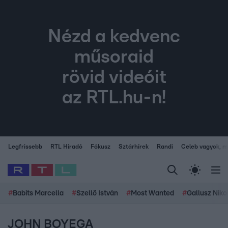
Nézd a kedvenc
műsoraid
rövid videóit
az RTL.hu-n!
Legfrissebb
RTL Híradó
Fókusz
Sztárhírek
Randi
Celeb vagyok, me
#
Babits Marcella
#
Szellő István
#
Most Wanted
#
Gallusz Niko
JOHN BOYEGA