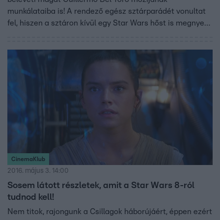
munkálataiba is! A rendező egész sztárparádét vonultat
fel, hiszen a sztáron kívül egy Star Wars hőst is megnyert
magának!
CinemaKlub
2016. május 3. 14:00
Sosem látott részletek, amit a Star Wars 8-ról
tudnod kell!
Nem titok, rajongunk a Csillagok háborújáért, éppen ezért