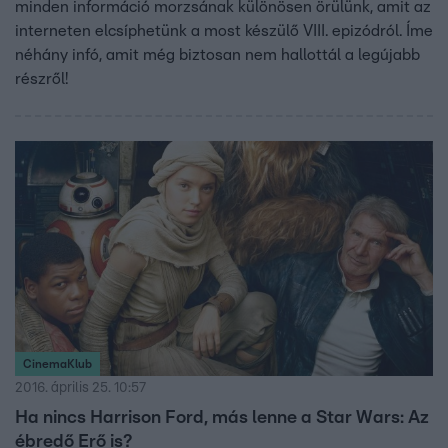
minden információ morzsának különösen örülünk, amit az
interneten elcsíphetünk a most készülő VIII. epizódról. Íme
néhány infó, amit még biztosan nem hallottál a legújabb
részről!
CinemaKlub
2016. április 25. 10:57
Ha nincs Harrison Ford, más lenne a Star Wars: Az
ébredő Erő is?