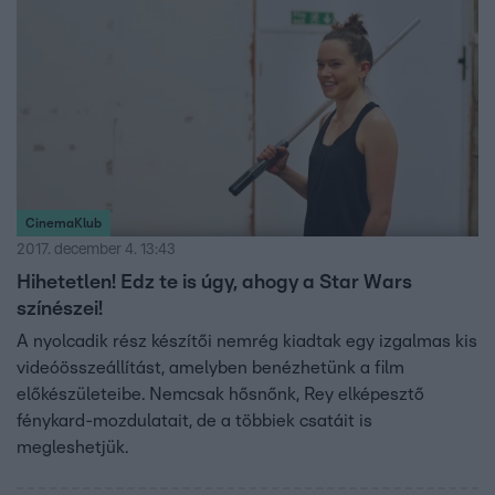
CinemaKlub
2017. december 4. 13:43
Hihetetlen! Edz te is úgy, ahogy a Star Wars
színészei!
A nyolcadik rész készítői nemrég kiadtak egy izgalmas kis
videóösszeállítást, amelyben benézhetünk a film
előkészületeibe. Nemcsak hősnőnk, Rey elképesztő
fénykard-mozdulatait, de a többiek csatáit is
megleshetjük.