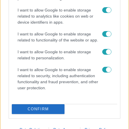
és az RTL csatornái segítenek élményekkel teli döntést
I want to allow Google to enable storage
hozni!
related to analytics like cookies on web or
device identifiers in apps.
I want to allow Google to enable storage
related to functionality of the website or app.
I want to allow Google to enable storage
related to personalization.
I want to allow Google to enable storage
related to security, including authentication
functionality and fraud prevention, and other
CinemaKlub
user protection.
2016. július 27. 11:40
Charlie Hunnam mindenre nemet mond!
CONFIRM
A színész már visszautasította A szürke ötven
árnyalatának főszerepét is, most pedig újabb filmre
mondott nemet, pedig már azt hittük biztosan láthatjuk