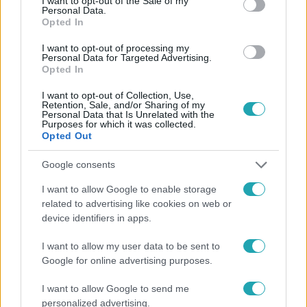
I want to opt-out of the Sale of my
hasonlította a legújabb epizódot!
Personal Data.
Opted In
I want to opt-out of processing my
Personal Data for Targeted Advertising.
Opted In
I want to opt-out of Collection, Use,
Retention, Sale, and/or Sharing of my
Personal Data that Is Unrelated with the
Purposes for which it was collected.
Opted Out
Google consents
I want to allow Google to enable storage
CinemaKlub
related to advertising like cookies on web or
2016. július 27. 22:00
device identifiers in apps.
Mit nézünk ma? - Csütörtök (07. 28.)
I want to allow my user data to be sent to
Otthoni mozizásra vágysz, de tanácstalan vagy, mit nézz?
Google for online advertising purposes.
Nincs kedved több mint egy ezrest kiadni egy jó filmért?
Semmit sem szeretnél jobban, mint, hogy ne kelljen
I want to allow Google to send me
elhagynod a lakást? Miért is tennéd? Kuckózz be, kattints
personalized advertising.