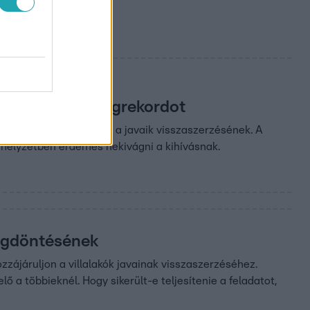
vel döntött világrekordot
werkeléssel vágott neki a javaik visszaszerzésének. A
ik helyzetben érdemes nekivágni a kihívásnak.
megdöntésének
hozzájáruljon a villalakók javainak visszaszerzéséhez.
lő a többieknél. Hogy sikerült-e teljesítenie a feladatot,