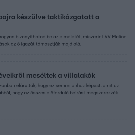
bajra készülve taktikázgatott a
hogyan bizonyíthatná be az elméletét, miszerint VV Melina
tások az ő igazát támasztják majd alá.
éveikről meséltek a villalakók
 azonban elárulták, hogy ez semmi ahhoz képest, amit az
 abból, hogy az összes előforduló beírást megszerezzék.