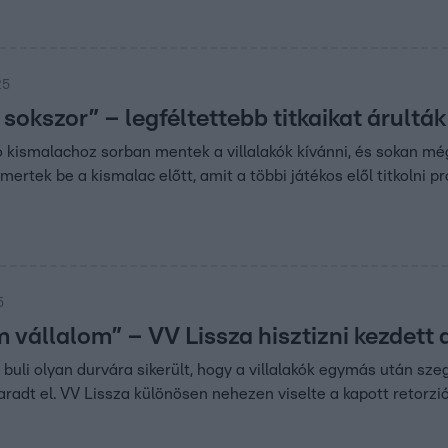
25
k sokszor” – legféltettebb titkaikat árultá
kismalachoz sorban mentek a villalakók kívánni, és sokan még a
mertek be a kismalac előtt, amit a többi játékos elől titkolni p
5
 vállalom” – VV Lissza hisztizni kezdett
buli olyan durvára sikerült, hogy a villalakók egymás után s
adt el. VV Lissza különösen nehezen viselte a kapott retorzió