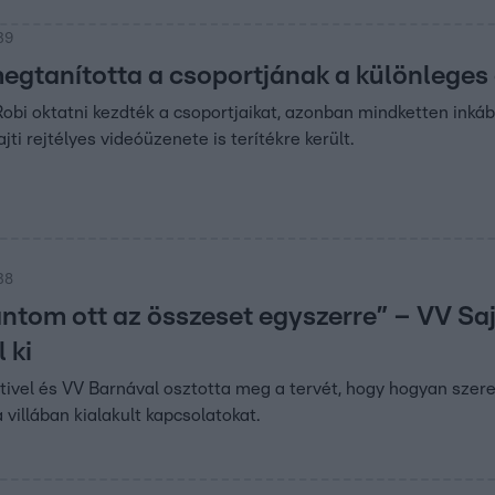
39
egtanította a csoportjának a különleges
obi oktatni kezdték a csoportjaikat, azonban mindketten inkább
ajti rejtélyes videóüzenete is terítékre került.
38
ntom ott az összeset egyszerre” – VV Saj
 ki
ztivel és VV Barnával osztotta meg a tervét, hogy hogyan szere
a villában kialakult kapcsolatokat.