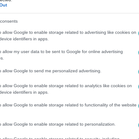
n meg kellett szakítani, ugyanis VV Sajti elővette a rossz gyer
Out
em ő volt az egyetlen, VV Máriótól is el kellett kobozni egy tárg
consents
o allow Google to enable storage related to advertising like cookies on
evice identifiers in apps.
5
egküzdött egy léggyel, de alul maradt a
o allow my user data to be sent to Google for online advertising
s.
hentek a földön, VV Barna megpróbálta lecsapni a villába beszök
lságból figyelte a bevetést.
to allow Google to send me personalized advertising.
o allow Google to enable storage related to analytics like cookies on
evice identifiers in apps.
o allow Google to enable storage related to functionality of the website
0
A nyalással nincsen problémám
o allow Google to enable storage related to personalization.
 a villalakóknak bélyegeket kellett nyalniuk, amiben VV Sajti
tten nagy tapasztalata van.
o allow Google to enable storage related to security, including