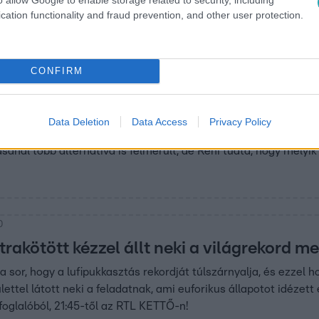
cation functionality and fraud prevention, and other user protection.
CONFIRM
5
thezálló feladat volt” – VV Reni a feneké
Data Deletion
Data Access
Privacy Policy
ladatot kapott, amiben megmutathatta, hogy ő a legjobb, így t
ásánál több alternatíva is felmerült, de Reni tudta, hogy mely
0
trakötött kézzel állt neki a világrekord 
 a sor, hogy a lufipukkasztás rekordját túlszárnyalja, és ezzel 
ettel látott neki a feladatnak, ami euforikus állapotot idézett e
foglalóból, 21:45-től az RTL KETTŐ-n!