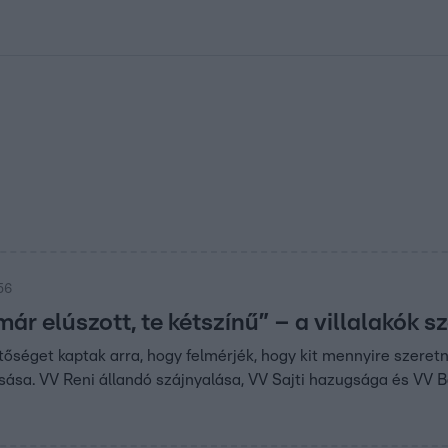
kolett
#
Időjárás
#
RTL műsor
#
Víz
#
Magyar Péter
#
Csillagjeg
56
már elúszott, te kétszínű” – a villalakó
tőséget kaptak arra, hogy felmérjék, hogy kit mennyire szere
sa. VV Reni állandó szájnyalása, VV Sajti hazugsága és VV Bar