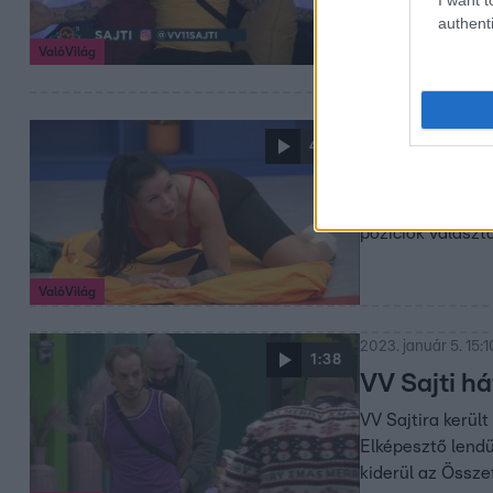
authenti
ValóVilág
2023. január 5. 21:1
4:16
„Eléggé tes
VV Reni olyan fe
pozíciók választ
ValóVilág
2023. január 5. 15:1
1:38
VV Sajti há
VV Sajtira került
Elképesztő lendül
kiderül az Össze