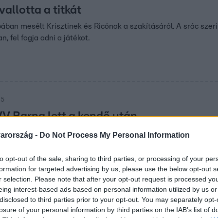
vallotta a titkát
bában mesélt Krisztinek és Ricónak a szakításáról. A srác szeri
, fel fogja adni a játékot.
35
VV Barna lett a kendő után
gkakukk
arország -
Do Not Process My Personal Information
és VV Melina vezették a sulirádiót, akik a
to opt-out of the sale, sharing to third parties, or processing of your per
sekről tudósítottak a villában.
formation for targeted advertising by us, please use the below opt-out s
r selection. Please note that after your opt-out request is processed y
eing interest-based ads based on personal information utilized by us or
25
disclosed to third parties prior to your opt-out. You may separately opt-
úrják a szememet” – VV Barna és VV Sajt
losure of your personal information by third parties on the IAB’s list of