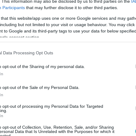
. This information may also be disclosed by us to third parties on the
IA
t
Participants
that may further disclose it to other third parties.
yértelmű, hogy Melina a góré a másik csapatban, akik az udvar
 that this website/app uses one or more Google services and may gath
 következő párbaj kapcsán.
including but not limited to your visit or usage behaviour. You may click 
 to Google and its third-party tags to use your data for below specifi
ogle consent section.
:45
l Data Processing Opt Outs
Honnan tudod, hogy nekem nincs gyerek
o opt-out of the Sharing of my personal data.
hazug a villában? Ez a kérdés került terítékre, amikor kirobban
In
is elhagyta Márió száját.
o opt-out of the Sale of my Personal Data.
In
to opt-out of processing my Personal Data for Targeted
ing.
In
47
n itt a rend” – a villalakók nem bírtak v
o opt-out of Collection, Use, Retention, Sale, and/or Sharing
ersonal Data that Is Unrelated with the Purposes for which it
lected.