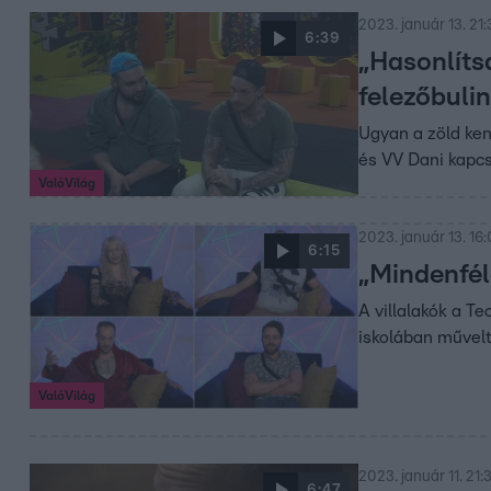
2023. január 13. 21:
6:39
„Hasonlítsd
felezőbulin
Ugyan a zöld ken
és VV Dani kapcs
ValóVilág
2023. január 13. 16
6:15
„Mindenféle
A villalakók a T
iskolában művelt
ValóVilág
2023. január 11. 21:
6:47