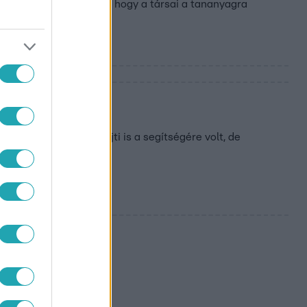
ek énjét, és nem hagyta, hogy a társai a tananyagra
yat.
 csatában
ött ellenséget. VV Sajti is a segítségére volt, de
nak elmondása