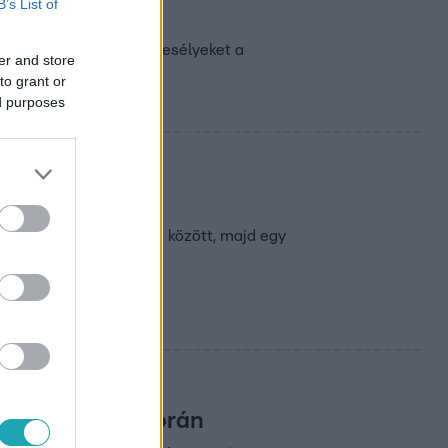
B’s List of
on ülve latolgatták az esélyeket a
er and store
to grant or
ed purposes
em?
t a balhé Sajti és Márió között, majd egy
iselkedni matekórán