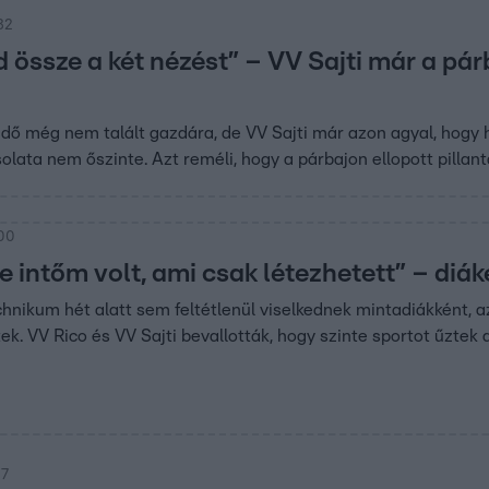
32
 össze a két nézést” – VV Sajti már a pár
dő még nem talált gazdára, de VV Sajti már azon agyal, hogy 
olata nem őszinte. Azt reméli, hogy a párbajon ellopott pillan
:00
 intőm volt, ami csak létezhetett” – diák
echnikum hét alatt sem feltétlenül viselkednek mintadiákként,
ek. VV Rico és VV Sajti bevallották, hogy szinte sportot űztek
37