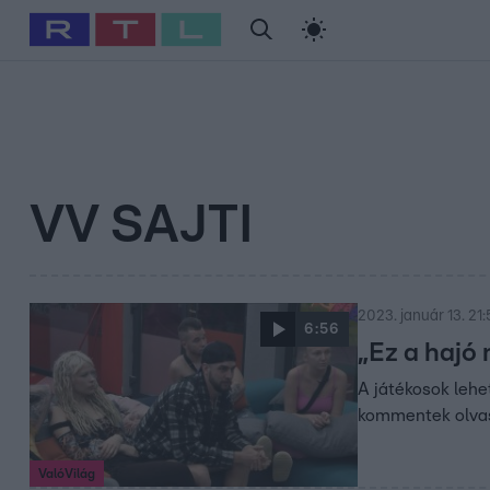
#
Babits Marcella
#
Szellő István
#
Most Wanted
#
Gallusz Ni
VV SAJTI
2023. január 13. 21:
6:56
„Ez a hajó 
A játékosok lehe
kommentek olvasá
ValóVilág