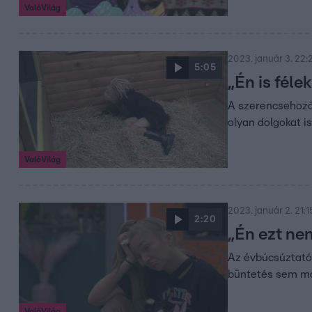
ValóVilág
2023. január 3. 22:
5:05
„Én is féle
A szerencsehozó 
olyan dolgokat is
ValóVilág
2023. január 2. 21:1
2:20
„Én ezt nem
Az évbúcsúztató 
büntetés sem mar
ValóVilág