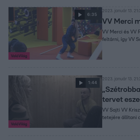
2023. január 13. 21:
6:35
VV Merci m
VV Merci és VV R
feltárni, így VV S
ValóVilág
2023. január 13. 21:
1:44
„Szétrobba
tervet eszel
VV Sajti VV Kris
tetejére állítani 
ValóVilág