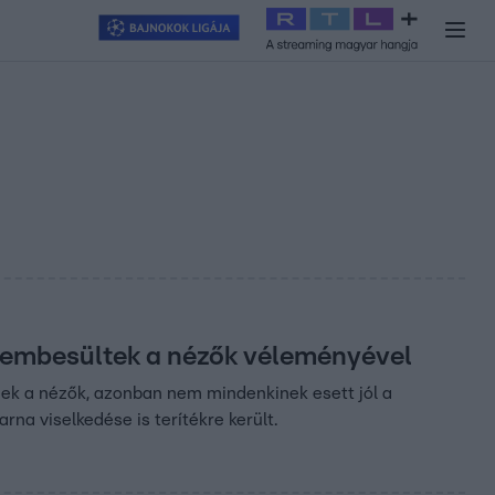
y
#
RTL+
#
Exek csatája 2026
#
Celeb vagyok, ments ki innen
#
H
k szembesültek a nézők véleményével
tnek a nézők, azonban nem mindenkinek esett jól a
na viselkedése is terítékre került.