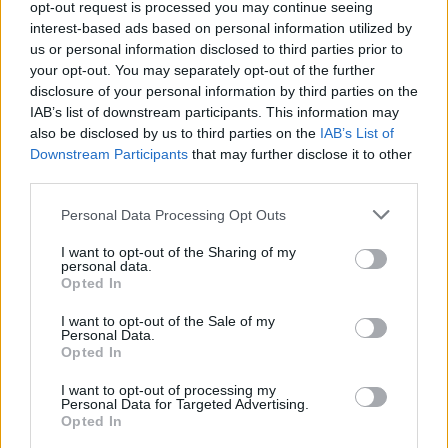
opt-out request is processed you may continue seeing
interest-based ads based on personal information utilized by
Kövess minket, és értesülj a friss hírekről a
us or personal information disclosed to third parties prior to
Facebookon is!
your opt-out. You may separately opt-out of the further
disclosure of your personal information by third parties on the
IAB’s list of downstream participants. This information may
Követem
also be disclosed by us to third parties on the
IAB’s List of
Downstream Participants
that may further disclose it to other
third parties.
Please note that this website/app uses one or more Google
Personal Data Processing Opt Outs
services and may gather and store information including but
not limited to your visit or usage behaviour. You may click to
I want to opt-out of the Sharing of my
#
VALÓVILÁG
#
ADÁSRÉSZLETEK
#
VALÓVILÁG11
personal data.
grant or deny consent to Google and its third-party tags to
Opted In
#
VV11
#
11. ÉVAD
#
30. RÉSZ
#
VV SAJTI
use your data for below specified purposes in below Google
consent section.
I want to opt-out of the Sale of my
#
SZAKÍTÁS
#
BARÁTNŐ
Personal Data.
Opted In
I want to opt-out of processing my
Personal Data for Targeted Advertising.
Opted In