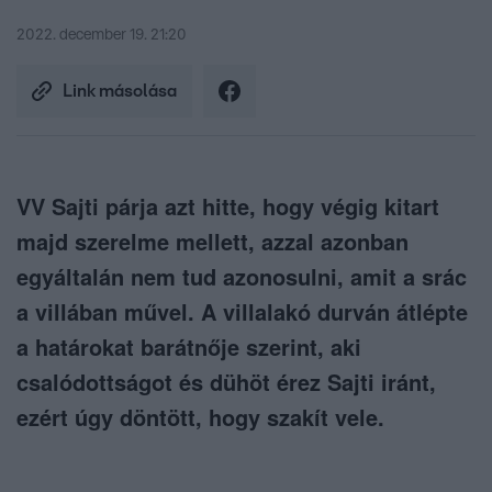
2022. december 19. 21:20
Link másolása
VV Sajti párja azt hitte, hogy végig kitart
majd szerelme mellett, azzal azonban
egyáltalán nem tud azonosulni, amit a srác
a villában művel. A villalakó durván átlépte
a határokat barátnője szerint, aki
csalódottságot és dühöt érez Sajti iránt,
ezért úgy döntött, hogy szakít vele.