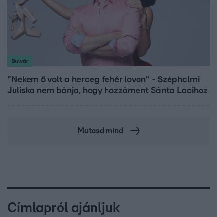
Bulvár
"Nekem ő volt a herceg fehér lovon" - Széphalmi
Juliska nem bánja, hogy hozzáment Sánta Lacihoz
Mutasd mind
Címlapról ajánljuk