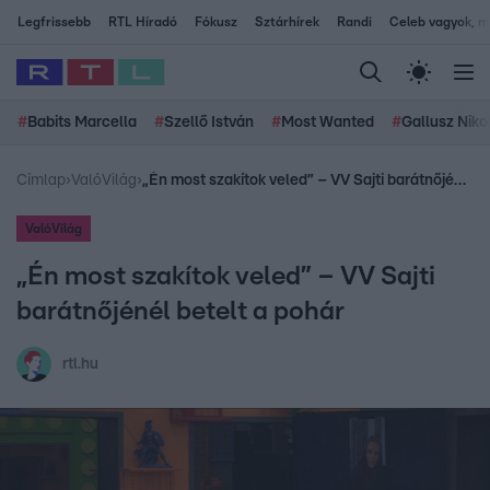
Legfrissebb
RTL Híradó
Fókusz
Sztárhírek
Randi
Celeb vagyok, me
#
Babits Marcella
#
Szellő István
#
Most Wanted
#
Gallusz Niko
Címlap
›
ValóVilág
›
„Én most szakítok veled” – VV Sajti barátnőjénél betelt a pohár
ValóVilág
„Én most szakítok veled” – VV Sajti
barátnőjénél betelt a pohár
rtl.hu