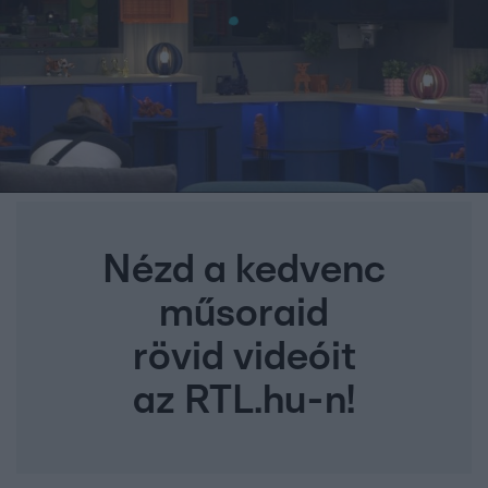
Nézd a kedvenc
műsoraid
rövid videóit
az RTL.hu-n!